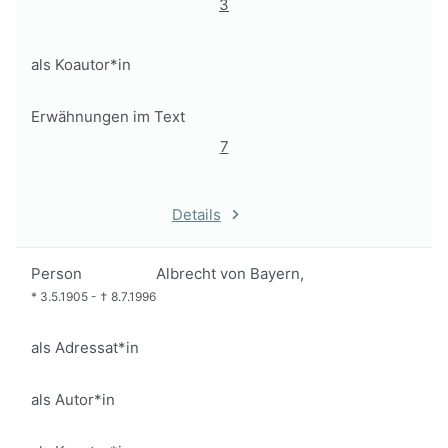
3
als Koautor*in
Erwähnungen im Text
7
Details
Person
Albrecht von Bayern,
*
3.5.1905
-
†
8.7.1996
als Adressat*in
als Autor*in