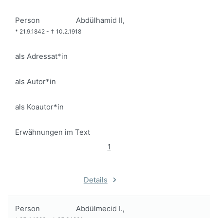
Person
Abdülhamid II,
*
21.9.1842
-
†
10.2.1918
als Adressat*in
als Autor*in
als Koautor*in
Erwähnungen im Text
1
Details
Person
Abdülmecid I.,