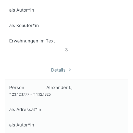
als Autor*in
als Koautor*in
Erwähnungen im Text
3
Details
Person
Alexander I.,
*
23.12.1777
-
†
1.12.1825
als Adressat*in
als Autor*in