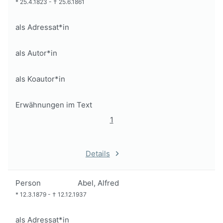
*
25.4.1823
-
†
25.6.1861
als Adressat*in
als Autor*in
als Koautor*in
Erwähnungen im Text
1
Details
Person
Abel, Alfred
*
12.3.1879
-
†
12.12.1937
als Adressat*in