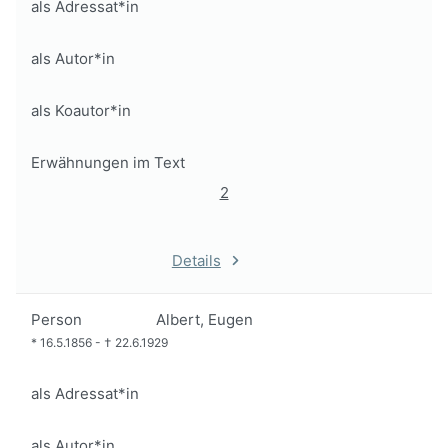
als Adressat*in
als Autor*in
als Koautor*in
Erwähnungen im Text
2
Details
Person
Albert, Eugen
*
16.5.1856
-
†
22.6.1929
als Adressat*in
als Autor*in