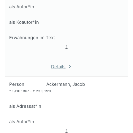
als Autor*in
als Koautor*in
Erwähnungen im Text
1
Details
Person
Ackermann, Jacob
*
19.10.1867
-
†
23.3.1920
als Adressat*in
als Autor*in
1