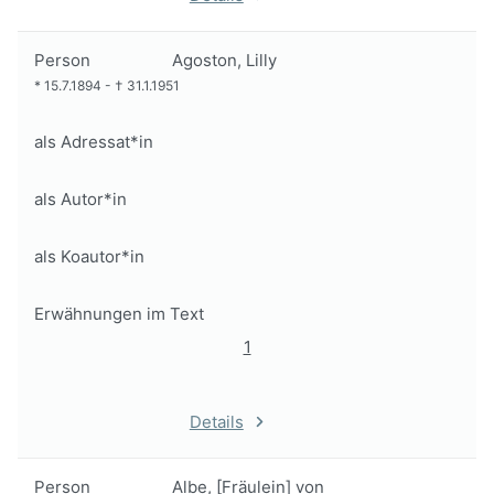
Person
Agoston, Lilly
*
15.7.1894
-
†
31.1.1951
als Adressat*in
als Autor*in
als Koautor*in
Erwähnungen im Text
1
Details
Person
Albe, [Fräulein] von