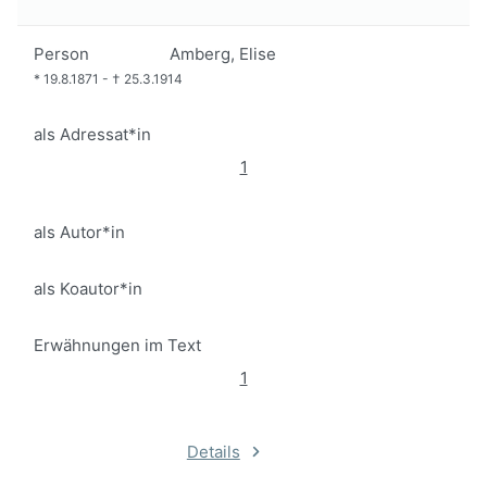
Person
Amberg, Elise
*
19.8.1871
-
†
25.3.1914
als Adressat*in
1
als Autor*in
als Koautor*in
Erwähnungen im Text
1
Details