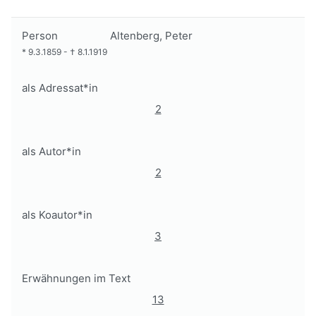
Person
Altenberg, Peter
*
9.3.1859
-
†
8.1.1919
als Adressat*in
2
als Autor*in
2
als Koautor*in
3
Erwähnungen im Text
13