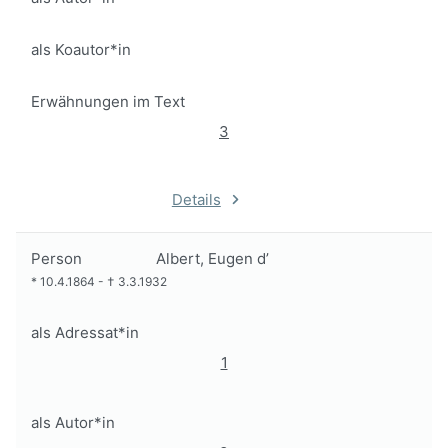
als Koautor*in
Erwähnungen im Text
3
Details
Person
Albert, Eugen d’
*
10.4.1864
-
†
3.3.1932
als Adressat*in
1
als Autor*in