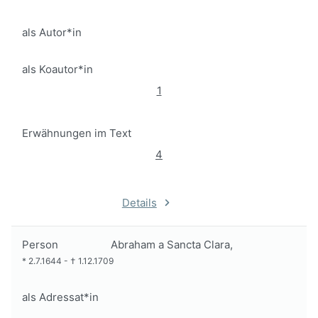
als Autor*in
als Koautor*in
1
Erwähnungen im Text
4
Details
Person
Abraham a Sancta Clara,
*
2.7.1644
-
†
1.12.1709
als Adressat*in