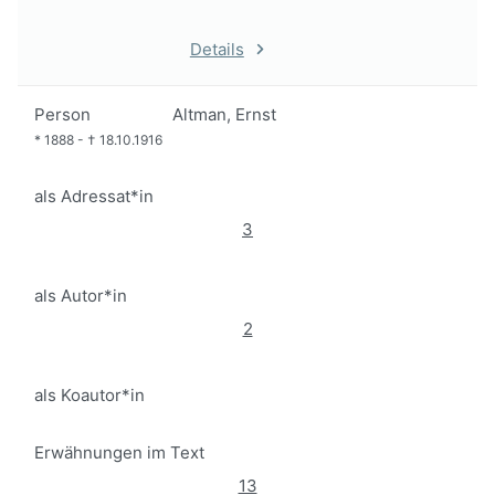
Details
Person
Altman, Ernst
*
1888
-
†
18.10.1916
als Adressat*in
3
als Autor*in
2
als Koautor*in
Erwähnungen im Text
13