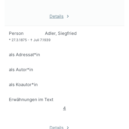
Details
Person
Adler, Siegfried
*
27.3.1875
-
†
Juli 7.1939
als Adressat*in
als Autor*in
als Koautor*in
Erwähnungen im Text
4
Details