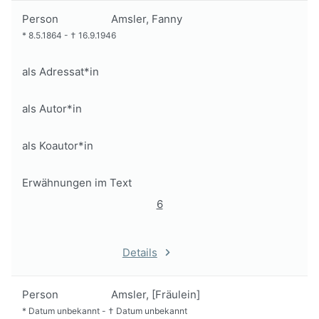
Person
Amsler, Fanny
*
8.5.1864
-
†
16.9.1946
als Adressat*in
als Autor*in
als Koautor*in
Erwähnungen im Text
6
Details
Person
Amsler, [Fräulein]
*
Datum unbekannt
-
†
Datum unbekannt