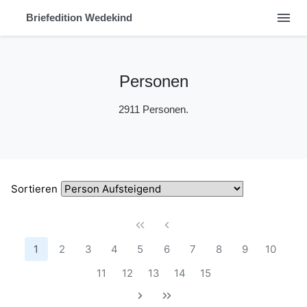
menu
Briefedition Wedekind
Personen
2911 Personen.
Sortieren
1
2
3
4
5
6
7
8
9
10
11
12
13
14
15