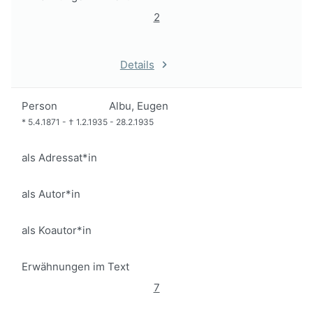
2
Details
Person
Albu, Eugen
*
5.4.1871
-
†
1.2.1935
-
28.2.1935
als Adressat*in
als Autor*in
als Koautor*in
Erwähnungen im Text
7