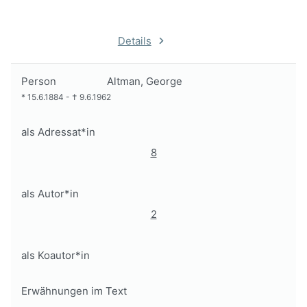
Details
Person
Altman, George
*
15.6.1884
-
†
9.6.1962
als Adressat*in
8
als Autor*in
2
als Koautor*in
Erwähnungen im Text