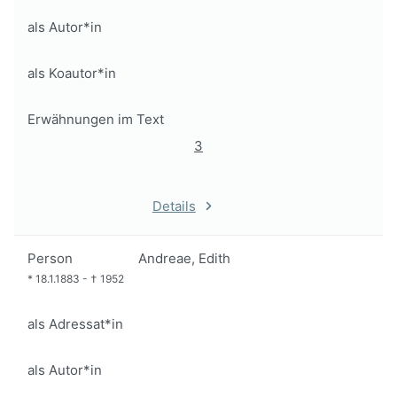
als Autor*in
als Koautor*in
Erwähnungen im Text
3
Details
Person
Andreae, Edith
*
18.1.1883
-
†
1952
als Adressat*in
als Autor*in