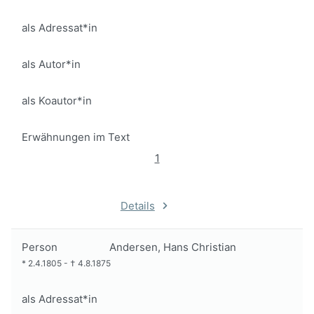
als Adressat*in
als Autor*in
als Koautor*in
Erwähnungen im Text
1
Details
Person
Andersen, Hans Christian
*
2.4.1805
-
†
4.8.1875
als Adressat*in