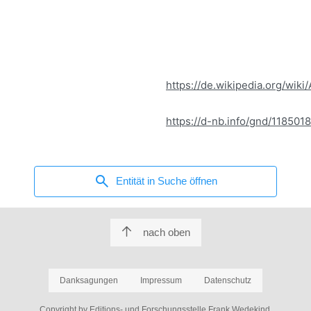
https://de.wikipedia.org/wik
https://d-nb.info/gnd/118501
search
Entität in Suche öffnen
nach oben
Danksagungen
Impressum
Datenschutz
Copyright by Editions- und Forschungsstelle Frank Wedekind.