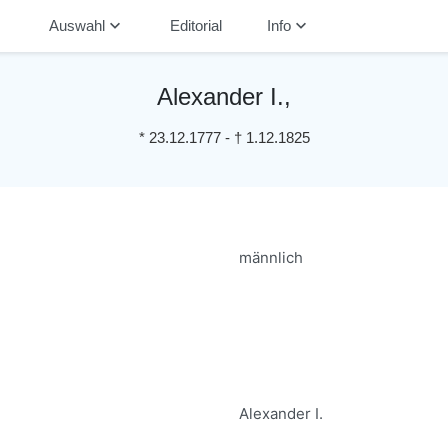
down
keyboard_arrow_down
keyboard_arrow_down
Auswahl
Editorial
Info
Alexander I.,
*
23.12.1777
-
†
1.12.1825
männlich
Alexander I.