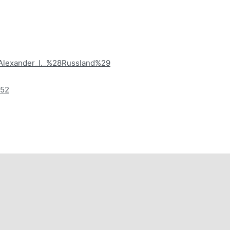
i/Alexander_I._%28Russland%29
852