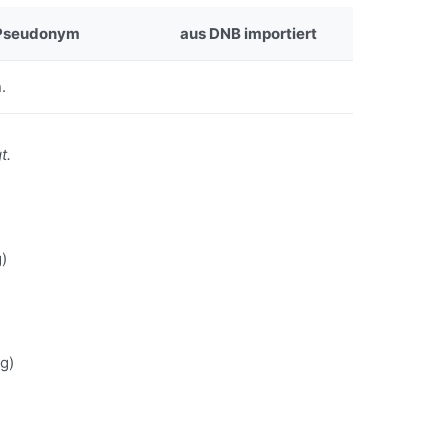
Pseudonym
aus DNB importiert
.
t.
)
g)