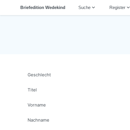
keyboard_arrow_down
keyboard_arrow_
Briefedition Wedekind
Suche
Register
Geschlecht
Titel
Vorname
Nachname