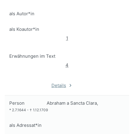
als Autor*in
als Koautor*in
1
Erwähnungen im Text
4
Details
Person
Abraham a Sancta Clara,
*
2.7.1644
-
†
1.12.1709
als Adressat*in