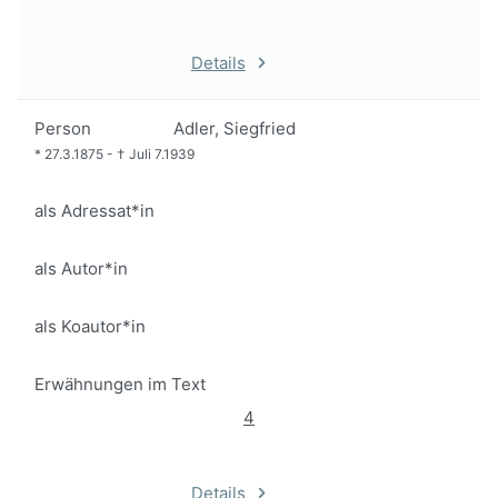
Details
Person
Adler, Siegfried
*
27.3.1875
-
†
Juli 7.1939
als Adressat*in
als Autor*in
als Koautor*in
Erwähnungen im Text
4
Details