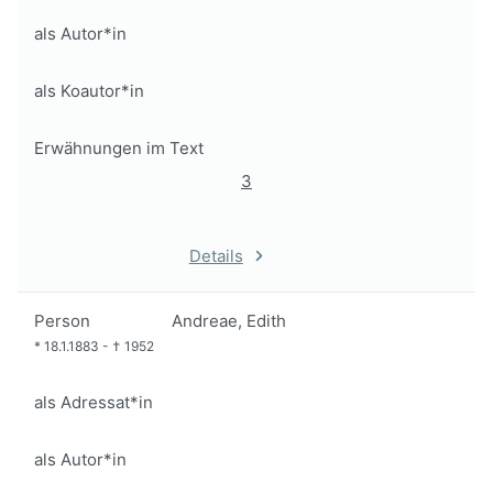
als Autor*in
als Koautor*in
Erwähnungen im Text
3
Details
Person
Andreae, Edith
*
18.1.1883
-
†
1952
als Adressat*in
als Autor*in