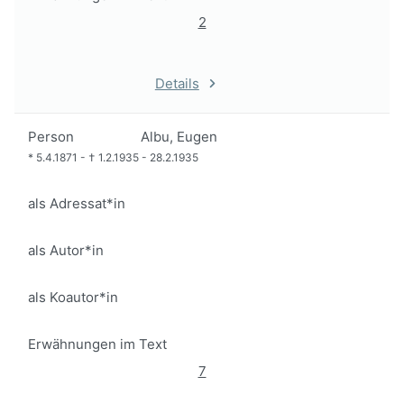
2
Details
Person
Albu, Eugen
*
5.4.1871
-
†
1.2.1935
-
28.2.1935
als Adressat*in
als Autor*in
als Koautor*in
Erwähnungen im Text
7