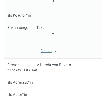
3
als Koautor*in
Erwähnungen im Text
7
Details
Person
Albrecht von Bayern,
*
3.5.1905
-
†
8.7.1996
als Adressat*in
als Autor*in