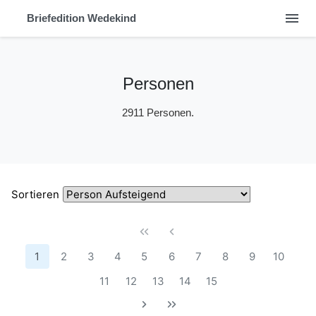
menu
Briefedition Wedekind
Personen
2911 Personen.
Sortieren
1
2
3
4
5
6
7
8
9
10
11
12
13
14
15