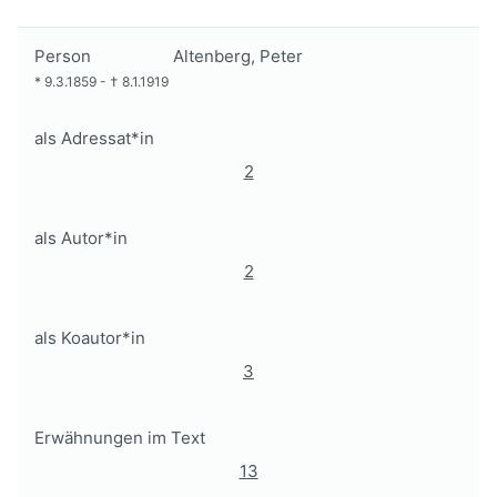
Person
Altenberg, Peter
*
9.3.1859
-
†
8.1.1919
als Adressat*in
2
als Autor*in
2
als Koautor*in
3
Erwähnungen im Text
13