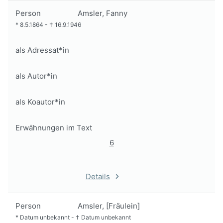
Person
Amsler, Fanny
*
8.5.1864
-
†
16.9.1946
als Adressat*in
als Autor*in
als Koautor*in
Erwähnungen im Text
6
Details
Person
Amsler, [Fräulein]
*
Datum unbekannt
-
†
Datum unbekannt