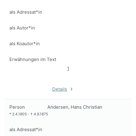
als Adressat*in
als Autor*in
als Koautor*in
Erwähnungen im Text
1
Details
Person
Andersen, Hans Christian
*
2.4.1805
-
†
4.8.1875
als Adressat*in