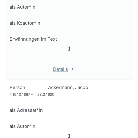
als Autor*in
als Koautor*in
Erwähnungen im Text
1
Details
Person
Ackermann, Jacob
*
19.10.1867
-
†
23.3.1920
als Adressat*in
als Autor*in
1