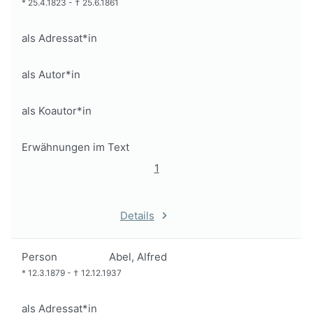
*
25.4.1823
-
†
25.6.1861
als Adressat*in
als Autor*in
als Koautor*in
Erwähnungen im Text
1
Details
Person
Abel, Alfred
*
12.3.1879
-
†
12.12.1937
als Adressat*in