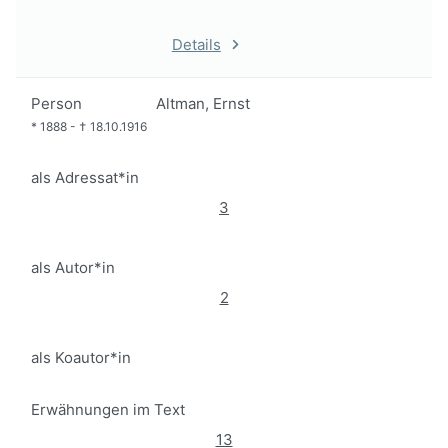
Details
Person
Altman, Ernst
*
1888
-
†
18.10.1916
als Adressat*in
3
als Autor*in
2
als Koautor*in
Erwähnungen im Text
13