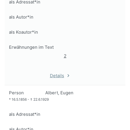
als Adressat*in
als Autor*in
als Koautor*in
Erwähnungen im Text
2
Details
Person
Albert, Eugen
*
16.5.1856
-
†
22.6.1929
als Adressat*in
als Autor*in