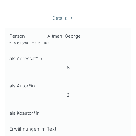
Details
Person
Altman, George
*
15.6.1884
-
†
9.6.1962
als Adressat*in
8
als Autor*in
2
als Koautor*in
Erwähnungen im Text