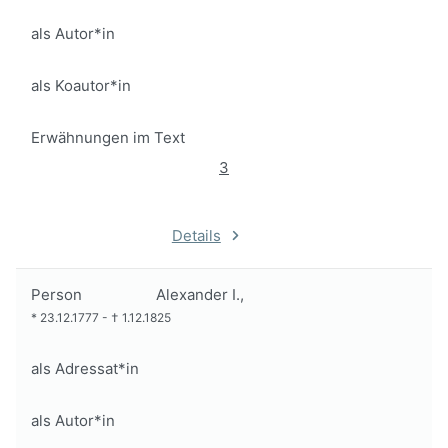
als Autor*in
als Koautor*in
Erwähnungen im Text
3
Details
Person
Alexander I.,
*
23.12.1777
-
†
1.12.1825
als Adressat*in
als Autor*in