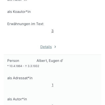
als Koautor*in
Erwähnungen im Text
3
Details
Person
Albert, Eugen d’
*
10.4.1864
-
†
3.3.1932
als Adressat*in
1
als Autor*in