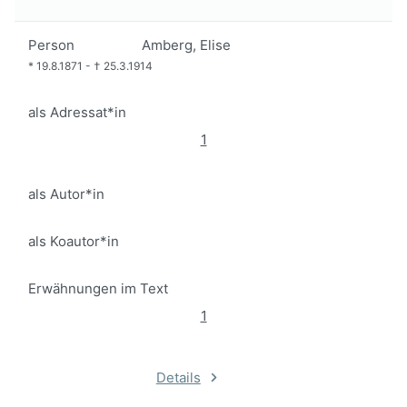
Person
Amberg, Elise
*
19.8.1871
-
†
25.3.1914
als Adressat*in
1
als Autor*in
als Koautor*in
Erwähnungen im Text
1
Details