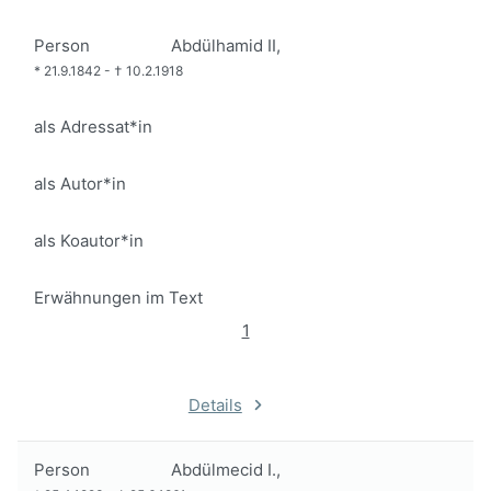
Person
Abdülhamid II,
*
21.9.1842
-
†
10.2.1918
als Adressat*in
als Autor*in
als Koautor*in
Erwähnungen im Text
1
Details
Person
Abdülmecid I.,