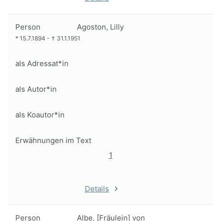
Person
Agoston, Lilly
*
15.7.1894
-
†
31.1.1951
als Adressat*in
als Autor*in
als Koautor*in
Erwähnungen im Text
1
Details
Person
Albe, [Fräulein] von