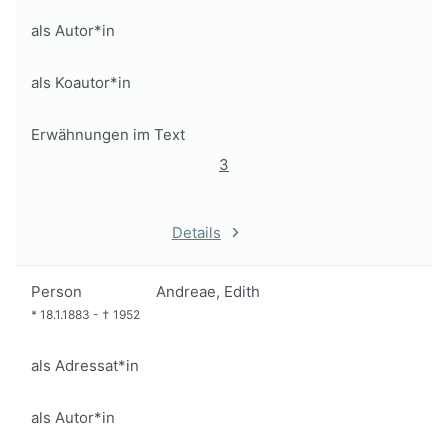
als Autor*in
als Koautor*in
Erwähnungen im Text
3
Details
Person
Andreae, Edith
*
18.1.1883
-
†
1952
als Adressat*in
als Autor*in