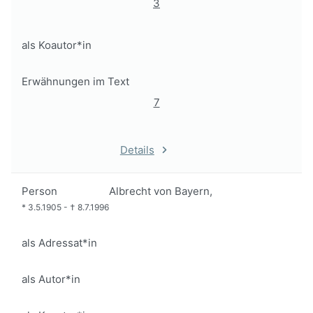
3
als Koautor*in
Erwähnungen im Text
7
Details
Person
Albrecht von Bayern,
*
3.5.1905
-
†
8.7.1996
als Adressat*in
als Autor*in