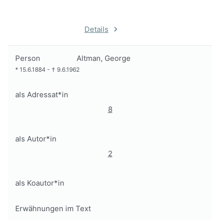
Details
Person
Altman, George
*
15.6.1884
-
†
9.6.1962
als Adressat*in
8
als Autor*in
2
als Koautor*in
Erwähnungen im Text