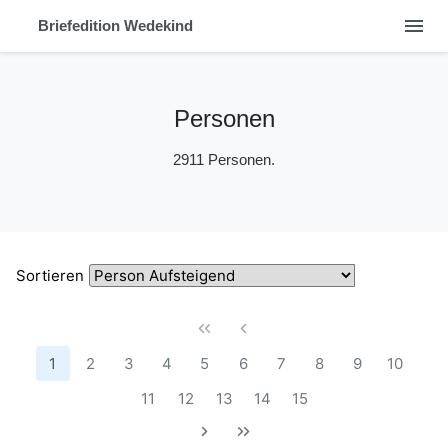
menu
Briefedition Wedekind
Personen
2911 Personen.
Sortieren
1
2
3
4
5
6
7
8
9
10
11
12
13
14
15