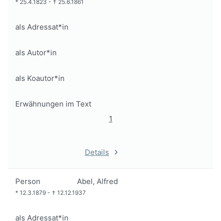
*
25.4.1823
-
†
25.6.1861
als Adressat*in
als Autor*in
als Koautor*in
Erwähnungen im Text
1
Details
Person
Abel, Alfred
*
12.3.1879
-
†
12.12.1937
als Adressat*in