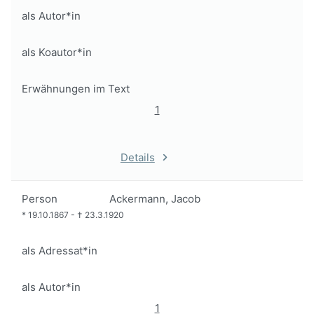
als Autor*in
als Koautor*in
Erwähnungen im Text
1
Details
Person
Ackermann, Jacob
*
19.10.1867
-
†
23.3.1920
als Adressat*in
als Autor*in
1