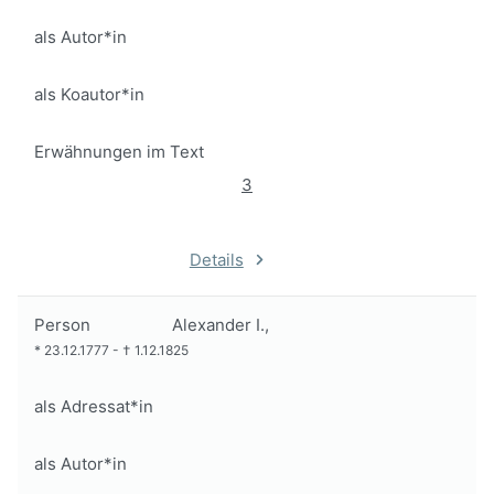
als Autor*in
als Koautor*in
Erwähnungen im Text
3
Details
Person
Alexander I.,
*
23.12.1777
-
†
1.12.1825
als Adressat*in
als Autor*in