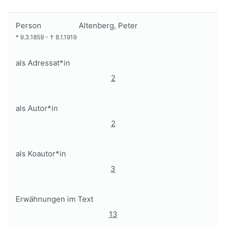
Person
Altenberg, Peter
*
9.3.1859
-
†
8.1.1919
als Adressat*in
2
als Autor*in
2
als Koautor*in
3
Erwähnungen im Text
13