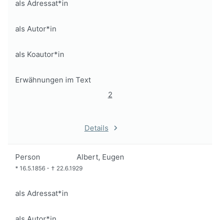
als Adressat*in
als Autor*in
als Koautor*in
Erwähnungen im Text
2
Details
Person
Albert, Eugen
*
16.5.1856
-
†
22.6.1929
als Adressat*in
als Autor*in