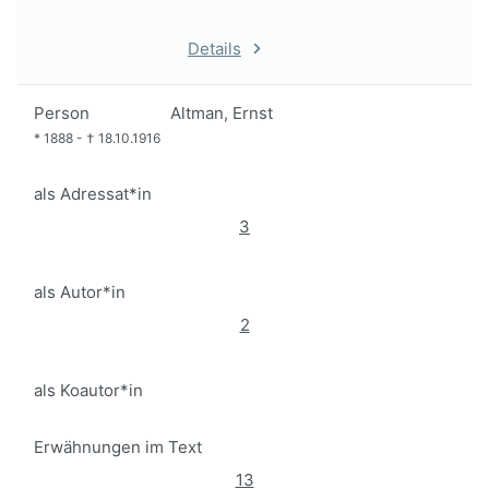
Details
Person
Altman, Ernst
*
1888
-
†
18.10.1916
als Adressat*in
3
als Autor*in
2
als Koautor*in
Erwähnungen im Text
13