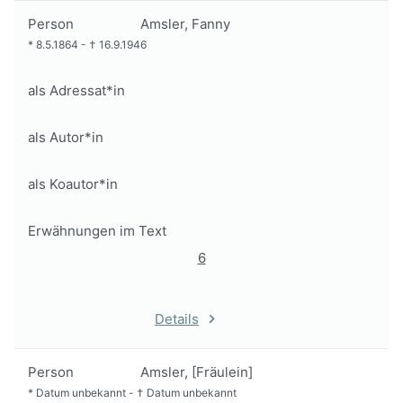
Person
Amsler, Fanny
*
8.5.1864
-
†
16.9.1946
als Adressat*in
als Autor*in
als Koautor*in
Erwähnungen im Text
6
Details
Person
Amsler, [Fräulein]
*
Datum unbekannt
-
†
Datum unbekannt