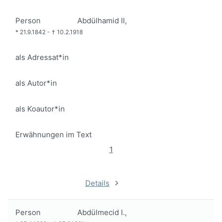
Person
Abdülhamid II,
*
21.9.1842
-
†
10.2.1918
als Adressat*in
als Autor*in
als Koautor*in
Erwähnungen im Text
1
Details
Person
Abdülmecid I.,