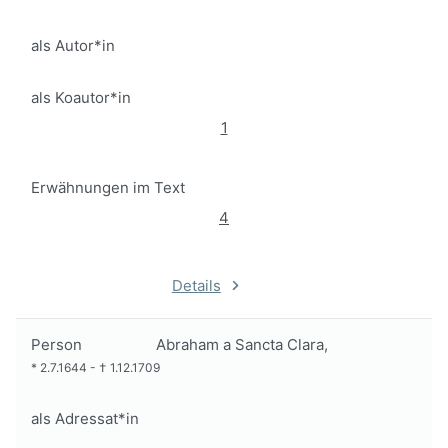
als Autor*in
als Koautor*in
1
Erwähnungen im Text
4
Details
Person
Abraham a Sancta Clara,
*
2.7.1644
-
†
1.12.1709
als Adressat*in