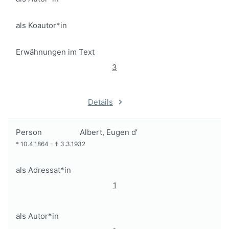
als Koautor*in
Erwähnungen im Text
3
Details
Person
Albert, Eugen d’
*
10.4.1864
-
†
3.3.1932
als Adressat*in
1
als Autor*in