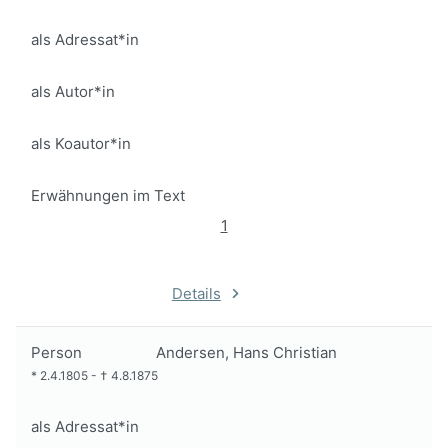
als Adressat*in
als Autor*in
als Koautor*in
Erwähnungen im Text
1
Details
Person
Andersen, Hans Christian
*
2.4.1805
-
†
4.8.1875
als Adressat*in