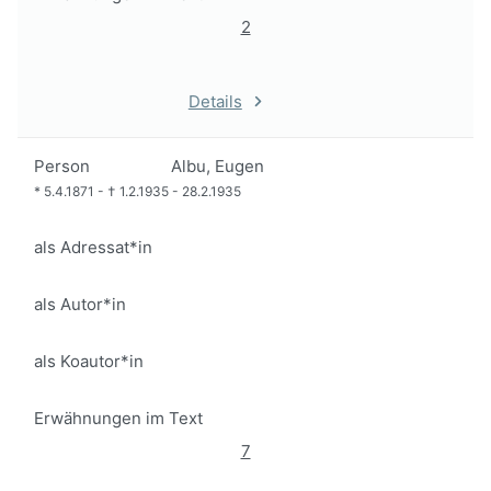
2
Details
Person
Albu, Eugen
*
5.4.1871
-
†
1.2.1935
-
28.2.1935
als Adressat*in
als Autor*in
als Koautor*in
Erwähnungen im Text
7