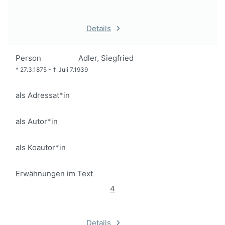
Details
Person
Adler, Siegfried
*
27.3.1875
-
†
Juli 7.1939
als Adressat*in
als Autor*in
als Koautor*in
Erwähnungen im Text
4
Details