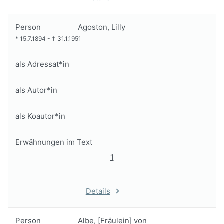
Person
Agoston, Lilly
*
15.7.1894
-
†
31.1.1951
als Adressat*in
als Autor*in
als Koautor*in
Erwähnungen im Text
1
Details
Person
Albe, [Fräulein] von