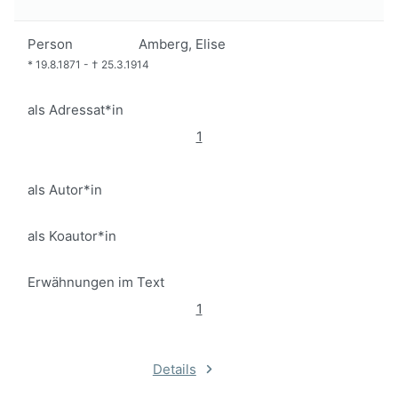
Person
Amberg, Elise
*
19.8.1871
-
†
25.3.1914
als Adressat*in
1
als Autor*in
als Koautor*in
Erwähnungen im Text
1
Details