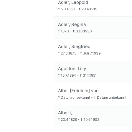
Adler, Leopold
*
5.3.1850
-
†
29.4.1919
Adler, Regina
*
1870
-
†
3.10.1930
Adler, Siegfried
*
27.3.1875
-
†
Juli 7.1939
Agoston, Lilly
*
15.7.1894
-
†
31.1.1951
Albe, [Fräulein] von
*
Datum unbekannt
-
†
Datum unbekannt
Albert,
*
23.4.1828
-
†
19.6.1902