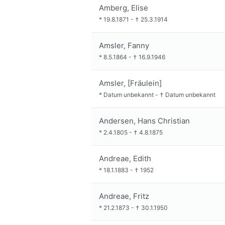
Amberg, Elise
*
19.8.1871
-
†
25.3.1914
Amsler, Fanny
*
8.5.1864
-
†
16.9.1946
Amsler, [Fräulein]
*
Datum unbekannt
-
†
Datum unbekannt
Andersen, Hans Christian
*
2.4.1805
-
†
4.8.1875
Andreae, Edith
*
18.1.1883
-
†
1952
Andreae, Fritz
*
21.2.1873
-
†
30.1.1950