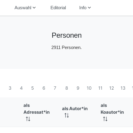
down
keyboard_arrow_down
keyboard_arrow_down
Auswahl
Editorial
Info
Personen
2911 Personen.
2
3
4
5
6
7
8
9
10
11
12
13
als
als
als Autor*in
Adressat*in
Koautor*in