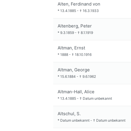
Alten, Ferdinand von
*
13.4.1885
-
†
16.3.1933
Altenberg, Peter
*
9.3.1859
-
†
8.1.1919
Altman, Ernst
*
1888
-
†
18.10.1916
Altman, George
*
15.6.1884
-
†
9.6.1962
Altman-Hall, Alice
*
13.4.1885
-
†
Datum unbekannt
Altschul, S.
*
Datum unbekannt
-
†
Datum unbekannt