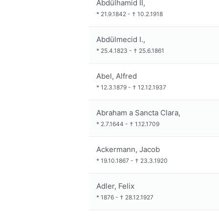
Abdülhamid II,
*
21.9.1842
-
†
10.2.1918
Abdülmecid I.,
*
25.4.1823
-
†
25.6.1861
Abel, Alfred
*
12.3.1879
-
†
12.12.1937
Abraham a Sancta Clara,
*
2.7.1644
-
†
1.12.1709
Ackermann, Jacob
*
19.10.1867
-
†
23.3.1920
Adler, Felix
*
1876
-
†
28.12.1927