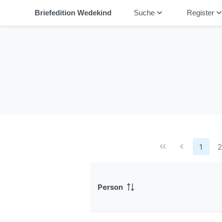
keyboard_arrow_down
keyboard_arrow_
Briefedition Wedekind
Suche
Register
1
Person