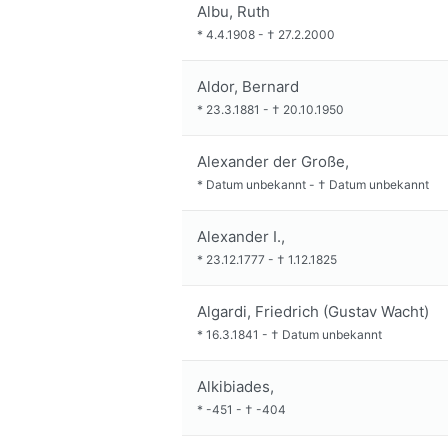
Albu, Ruth
*
4.4.1908
-
†
27.2.2000
Aldor, Bernard
*
23.3.1881
-
†
20.10.1950
Alexander der Große,
*
Datum unbekannt
-
†
Datum unbekannt
Alexander I.,
*
23.12.1777
-
†
1.12.1825
Algardi, Friedrich (Gustav Wacht)
*
16.3.1841
-
†
Datum unbekannt
Alkibiades,
*
-451
-
†
-404