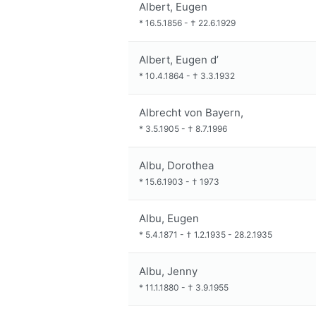
Albert, Eugen
*
16.5.1856
-
†
22.6.1929
Albert, Eugen d’
*
10.4.1864
-
†
3.3.1932
Albrecht von Bayern,
*
3.5.1905
-
†
8.7.1996
Albu, Dorothea
*
15.6.1903
-
†
1973
Albu, Eugen
*
5.4.1871
-
†
1.2.1935
-
28.2.1935
Albu, Jenny
*
11.1.1880
-
†
3.9.1955