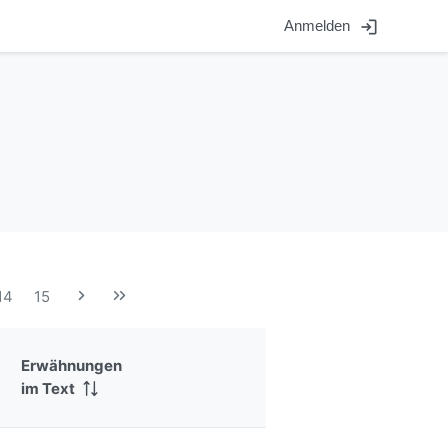
login
Anmelden
14
15
Erwähnungen
im Text