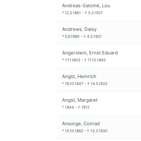
Andreas-Salomé, Lou
*
12.2.1861
-
†
5.2.1937
Andrews, Daisy
*
5.6.1880
-
†
4.3.1921
Angerstein, Ernst Eduard
*
7.11.1805
-
†
17.10.1893
Angst, Heinrich
*
18.10.1847
-
†
14.5.1922
Angst, Margaret
*
1844
-
†
1912
Ansorge, Conrad
*
15.10.1862
-
†
13.2.1930