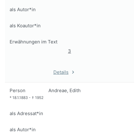
als Autor*in
als Koautor*in
Erwähnungen im Text
3
Details
Person
Andreae, Edith
*
18.1.1883
-
†
1952
als Adressat*in
als Autor*in