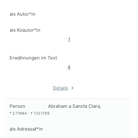
als Autor*in
als Koautor*in
1
Erwähnungen im Text
4
Details
Person
Abraham a Sancta Clara,
*
2.7.1644
-
†
1.12.1709
als Adressat*in