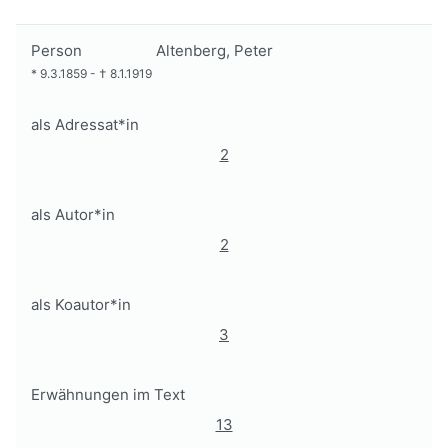
Person
Altenberg, Peter
*
9.3.1859
-
†
8.1.1919
als Adressat*in
2
als Autor*in
2
als Koautor*in
3
Erwähnungen im Text
13