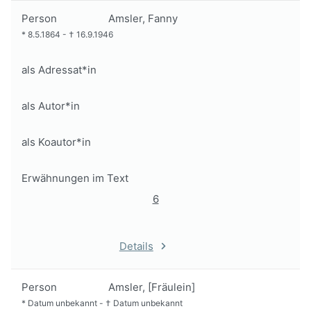
Person
Amsler, Fanny
*
8.5.1864
-
†
16.9.1946
als Adressat*in
als Autor*in
als Koautor*in
Erwähnungen im Text
6
Details
Person
Amsler, [Fräulein]
*
Datum unbekannt
-
†
Datum unbekannt