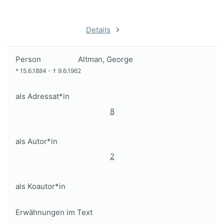
Details
Person
Altman, George
*
15.6.1884
-
†
9.6.1962
als Adressat*in
8
als Autor*in
2
als Koautor*in
Erwähnungen im Text