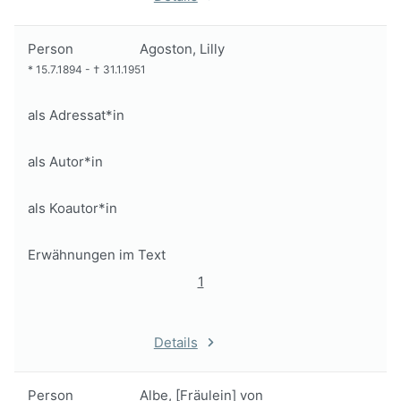
Person
Agoston, Lilly
*
15.7.1894
-
†
31.1.1951
als Adressat*in
als Autor*in
als Koautor*in
Erwähnungen im Text
1
Details
Person
Albe, [Fräulein] von