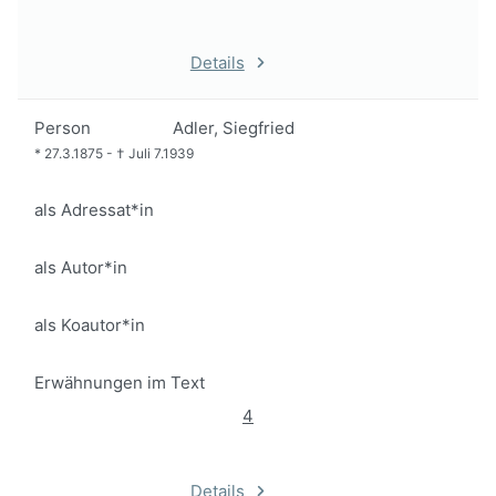
Details
Person
Adler, Siegfried
*
27.3.1875
-
†
Juli 7.1939
als Adressat*in
als Autor*in
als Koautor*in
Erwähnungen im Text
4
Details