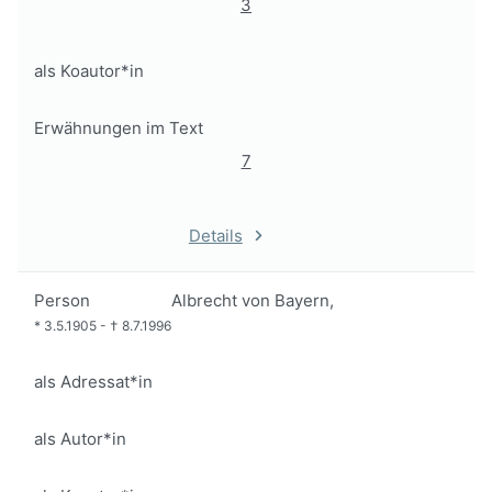
3
als Koautor*in
Erwähnungen im Text
7
Details
Person
Albrecht von Bayern,
*
3.5.1905
-
†
8.7.1996
als Adressat*in
als Autor*in