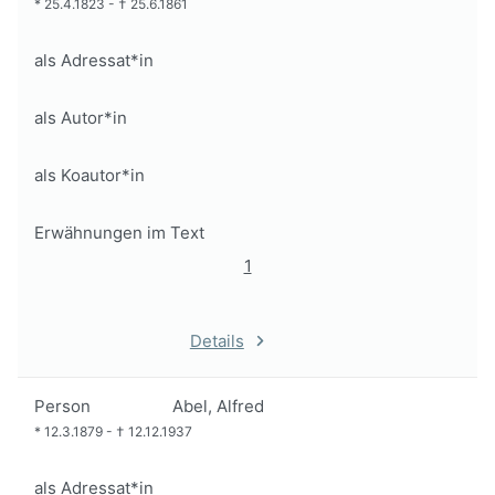
*
25.4.1823
-
†
25.6.1861
als Adressat*in
als Autor*in
als Koautor*in
Erwähnungen im Text
1
Details
Person
Abel, Alfred
*
12.3.1879
-
†
12.12.1937
als Adressat*in