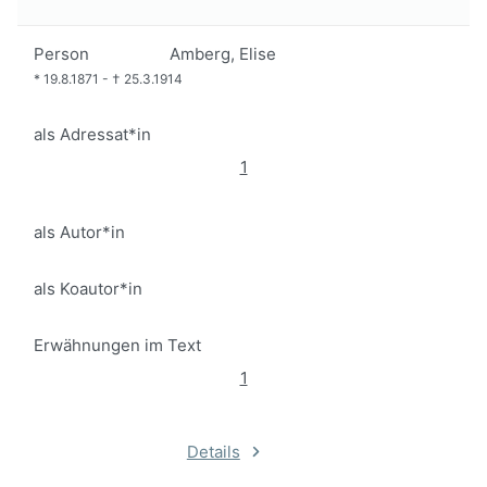
Person
Amberg, Elise
*
19.8.1871
-
†
25.3.1914
als Adressat*in
1
als Autor*in
als Koautor*in
Erwähnungen im Text
1
Details