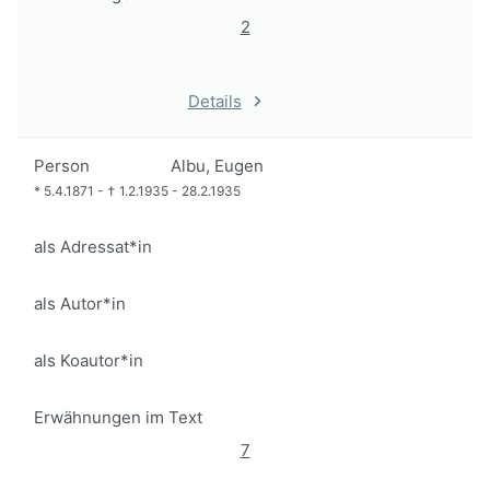
2
Details
Person
Albu, Eugen
*
5.4.1871
-
†
1.2.1935
-
28.2.1935
als Adressat*in
als Autor*in
als Koautor*in
Erwähnungen im Text
7