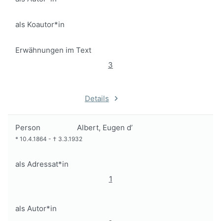
als Koautor*in
Erwähnungen im Text
3
Details
Person
Albert, Eugen d’
*
10.4.1864
-
†
3.3.1932
als Adressat*in
1
als Autor*in