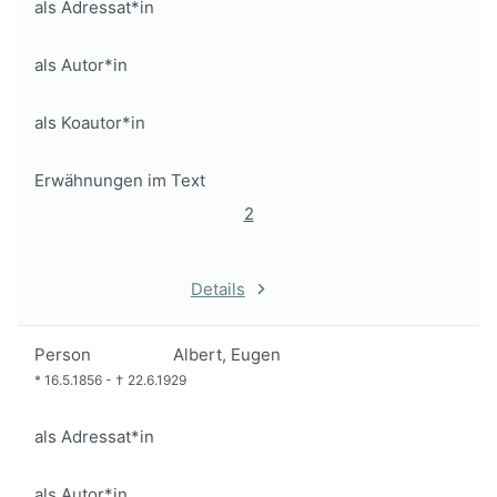
als Adressat*in
als Autor*in
als Koautor*in
Erwähnungen im Text
2
Details
Person
Albert, Eugen
*
16.5.1856
-
†
22.6.1929
als Adressat*in
als Autor*in