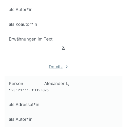
als Autor*in
als Koautor*in
Erwähnungen im Text
3
Details
Person
Alexander I.,
*
23.12.1777
-
†
1.12.1825
als Adressat*in
als Autor*in