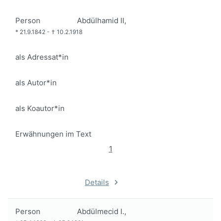
Person
Abdülhamid II,
*
21.9.1842
-
†
10.2.1918
als Adressat*in
als Autor*in
als Koautor*in
Erwähnungen im Text
1
Details
Person
Abdülmecid I.,