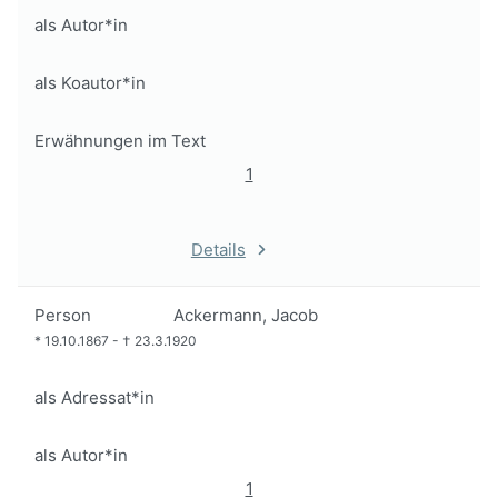
als Autor*in
als Koautor*in
Erwähnungen im Text
1
Details
Person
Ackermann, Jacob
*
19.10.1867
-
†
23.3.1920
als Adressat*in
als Autor*in
1