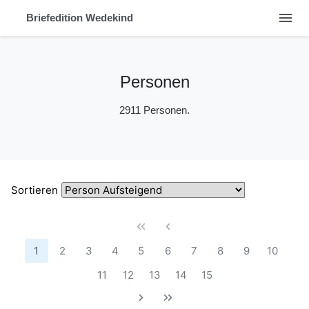
menu
Briefedition Wedekind
Personen
2911 Personen.
Sortieren
1
2
3
4
5
6
7
8
9
10
11
12
13
14
15