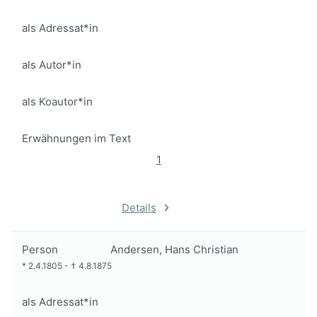
als Adressat*in
als Autor*in
als Koautor*in
Erwähnungen im Text
1
Details
Person
Andersen, Hans Christian
*
2.4.1805
-
†
4.8.1875
als Adressat*in