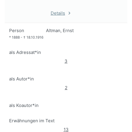
Details
Person
Altman, Ernst
*
1888
-
†
18.10.1916
als Adressat*in
3
als Autor*in
2
als Koautor*in
Erwähnungen im Text
13