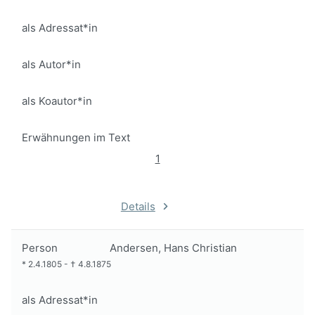
als Adressat*in
als Autor*in
als Koautor*in
Erwähnungen im Text
1
Details
Person
Andersen, Hans Christian
*
2.4.1805
-
†
4.8.1875
als Adressat*in