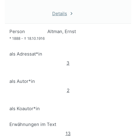
Details
Person
Altman, Ernst
*
1888
-
†
18.10.1916
als Adressat*in
3
als Autor*in
2
als Koautor*in
Erwähnungen im Text
13