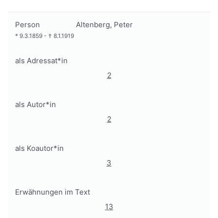
Person
Altenberg, Peter
*
9.3.1859
-
†
8.1.1919
als Adressat*in
2
als Autor*in
2
als Koautor*in
3
Erwähnungen im Text
13