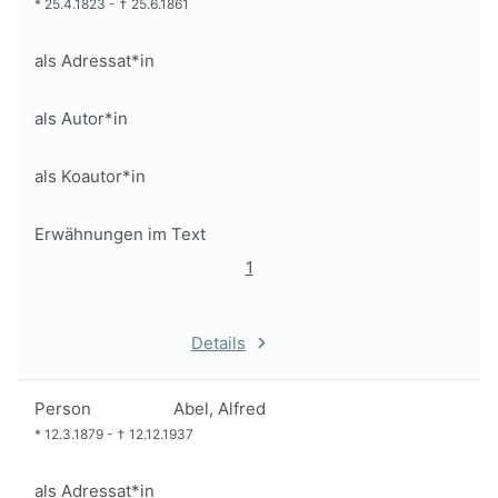
*
25.4.1823
-
†
25.6.1861
als Adressat*in
als Autor*in
als Koautor*in
Erwähnungen im Text
1
Details
Person
Abel, Alfred
*
12.3.1879
-
†
12.12.1937
als Adressat*in