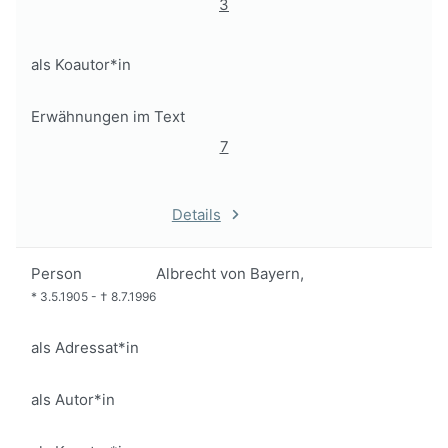
3
als Koautor*in
Erwähnungen im Text
7
Details
Person
Albrecht von Bayern,
*
3.5.1905
-
†
8.7.1996
als Adressat*in
als Autor*in