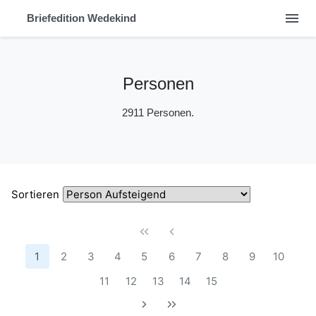
menu
Briefedition Wedekind
Personen
2911 Personen.
Sortieren
1
2
3
4
5
6
7
8
9
10
11
12
13
14
15