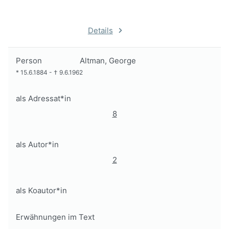
Details
Person
Altman, George
*
15.6.1884
-
†
9.6.1962
als Adressat*in
8
als Autor*in
2
als Koautor*in
Erwähnungen im Text