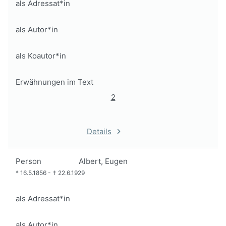
als Adressat*in
als Autor*in
als Koautor*in
Erwähnungen im Text
2
Details
Person
Albert, Eugen
*
16.5.1856
-
†
22.6.1929
als Adressat*in
als Autor*in