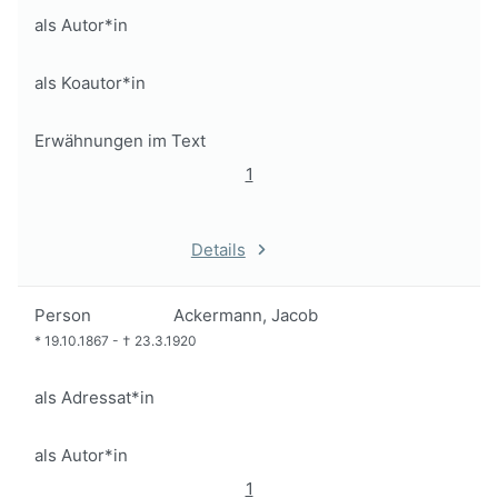
als Autor*in
als Koautor*in
Erwähnungen im Text
1
Details
Person
Ackermann, Jacob
*
19.10.1867
-
†
23.3.1920
als Adressat*in
als Autor*in
1