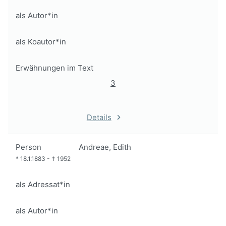
als Autor*in
als Koautor*in
Erwähnungen im Text
3
Details
Person
Andreae, Edith
*
18.1.1883
-
†
1952
als Adressat*in
als Autor*in