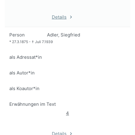
Details
Person
Adler, Siegfried
*
27.3.1875
-
†
Juli 7.1939
als Adressat*in
als Autor*in
als Koautor*in
Erwähnungen im Text
4
Details