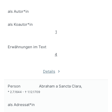
als Autor*in
als Koautor*in
1
Erwähnungen im Text
4
Details
Person
Abraham a Sancta Clara,
*
2.7.1644
-
†
1.12.1709
als Adressat*in