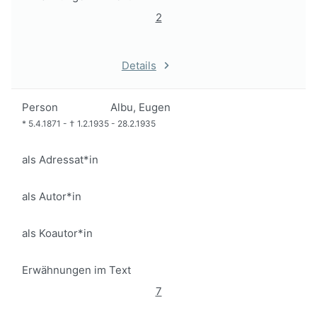
2
Details
Person
Albu, Eugen
*
5.4.1871
-
†
1.2.1935
-
28.2.1935
als Adressat*in
als Autor*in
als Koautor*in
Erwähnungen im Text
7