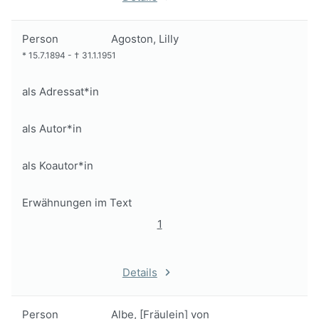
Person
Agoston, Lilly
*
15.7.1894
-
†
31.1.1951
als Adressat*in
als Autor*in
als Koautor*in
Erwähnungen im Text
1
Details
Person
Albe, [Fräulein] von