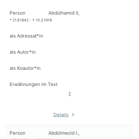
Person
Abdülhamid II,
*
21.9.1842
-
†
10.2.1918
als Adressat*in
als Autor*in
als Koautor*in
Erwähnungen im Text
1
Details
Person
Abdülmecid I.,