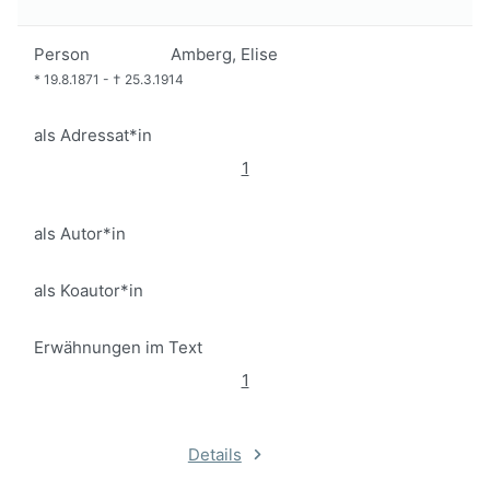
Person
Amberg, Elise
*
19.8.1871
-
†
25.3.1914
als Adressat*in
1
als Autor*in
als Koautor*in
Erwähnungen im Text
1
Details