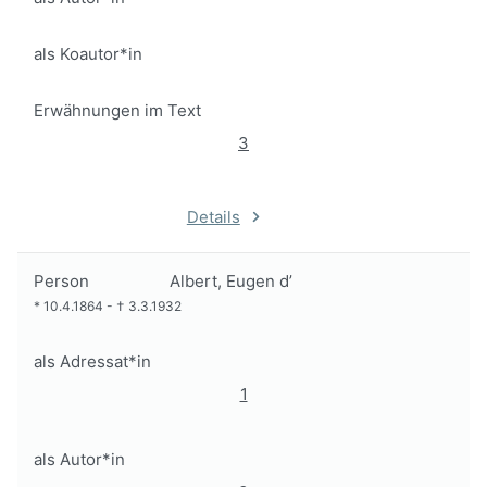
als Koautor*in
Erwähnungen im Text
3
Details
Person
Albert, Eugen d’
*
10.4.1864
-
†
3.3.1932
als Adressat*in
1
als Autor*in