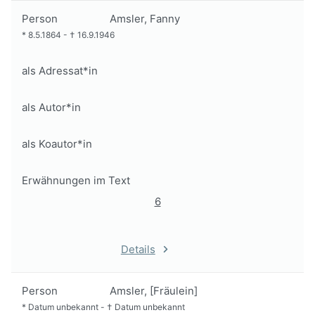
Person
Amsler, Fanny
*
8.5.1864
-
†
16.9.1946
als Adressat*in
als Autor*in
als Koautor*in
Erwähnungen im Text
6
Details
Person
Amsler, [Fräulein]
*
Datum unbekannt
-
†
Datum unbekannt