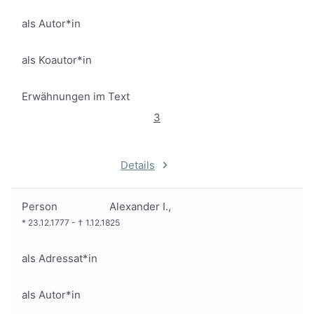
als Autor*in
als Koautor*in
Erwähnungen im Text
3
Details
Person
Alexander I.,
*
23.12.1777
-
†
1.12.1825
als Adressat*in
als Autor*in