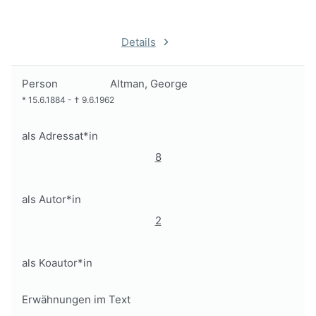
Details
Person
Altman, George
*
15.6.1884
-
†
9.6.1962
als Adressat*in
8
als Autor*in
2
als Koautor*in
Erwähnungen im Text