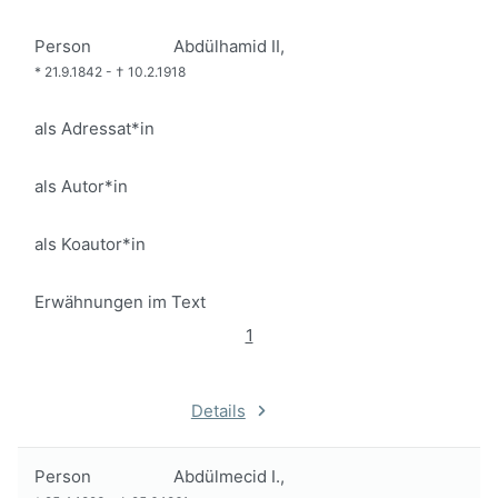
Person
Abdülhamid II,
*
21.9.1842
-
†
10.2.1918
als Adressat*in
als Autor*in
als Koautor*in
Erwähnungen im Text
1
Details
Person
Abdülmecid I.,