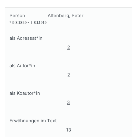
Person
Altenberg, Peter
*
9.3.1859
-
†
8.1.1919
als Adressat*in
2
als Autor*in
2
als Koautor*in
3
Erwähnungen im Text
13