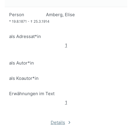
Person
Amberg, Elise
*
19.8.1871
-
†
25.3.1914
als Adressat*in
1
als Autor*in
als Koautor*in
Erwähnungen im Text
1
Details