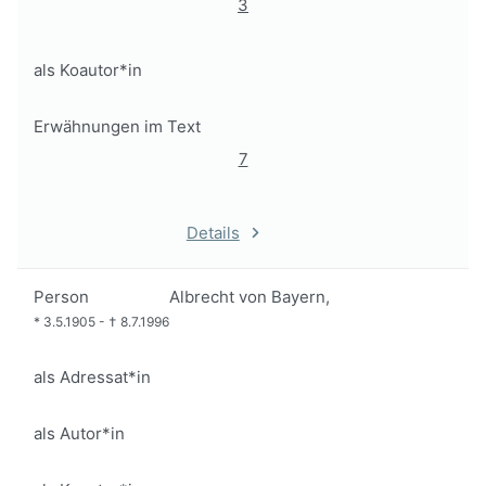
3
als Koautor*in
Erwähnungen im Text
7
Details
Person
Albrecht von Bayern,
*
3.5.1905
-
†
8.7.1996
als Adressat*in
als Autor*in