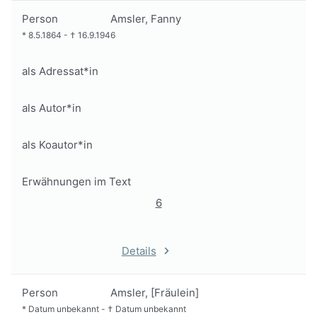
Person
Amsler, Fanny
*
8.5.1864
-
†
16.9.1946
als Adressat*in
als Autor*in
als Koautor*in
Erwähnungen im Text
6
Details
Person
Amsler, [Fräulein]
*
Datum unbekannt
-
†
Datum unbekannt