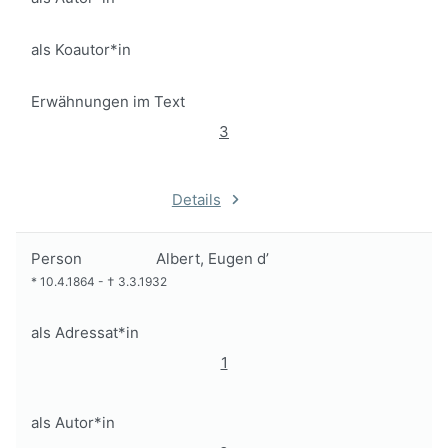
als Koautor*in
Erwähnungen im Text
3
Details
Person
Albert, Eugen d’
*
10.4.1864
-
†
3.3.1932
als Adressat*in
1
als Autor*in