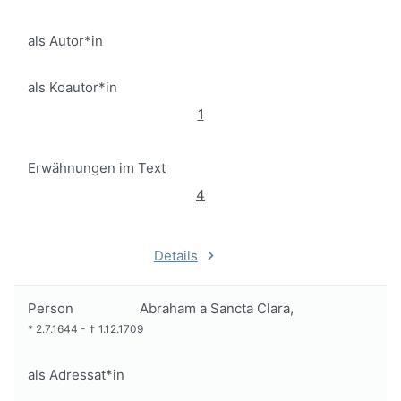
als Autor*in
als Koautor*in
1
Erwähnungen im Text
4
Details
Person
Abraham a Sancta Clara,
*
2.7.1644
-
†
1.12.1709
als Adressat*in