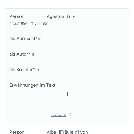
Person
Agoston, Lilly
*
15.7.1894
-
†
31.1.1951
als Adressat*in
als Autor*in
als Koautor*in
Erwähnungen im Text
1
Details
Person
Albe, [Fräulein] von