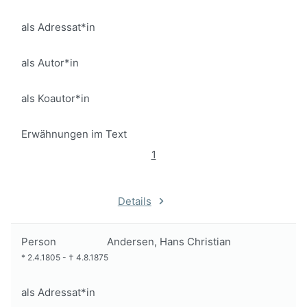
als Adressat*in
als Autor*in
als Koautor*in
Erwähnungen im Text
1
Details
Person
Andersen, Hans Christian
*
2.4.1805
-
†
4.8.1875
als Adressat*in