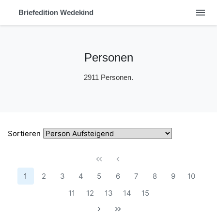
menu
Briefedition Wedekind
Personen
2911 Personen.
Sortieren
1
2
3
4
5
6
7
8
9
10
11
12
13
14
15