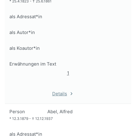
*
25.4.1823
-
†
25.6.1861
als Adressat*in
als Autor*in
als Koautor*in
Erwähnungen im Text
1
Details
Person
Abel, Alfred
*
12.3.1879
-
†
12.12.1937
als Adressat*in