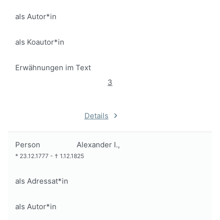
als Autor*in
als Koautor*in
Erwähnungen im Text
3
Details
Person
Alexander I.,
*
23.12.1777
-
†
1.12.1825
als Adressat*in
als Autor*in