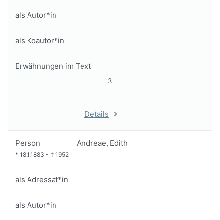
als Autor*in
als Koautor*in
Erwähnungen im Text
3
Details
Person
Andreae, Edith
*
18.1.1883
-
†
1952
als Adressat*in
als Autor*in