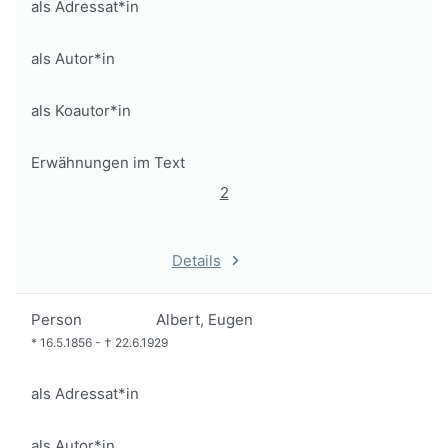
als Adressat*in
als Autor*in
als Koautor*in
Erwähnungen im Text
2
Details
Person
Albert, Eugen
*
16.5.1856
-
†
22.6.1929
als Adressat*in
als Autor*in