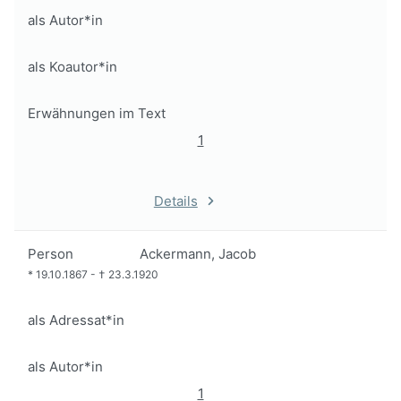
als Autor*in
als Koautor*in
Erwähnungen im Text
1
Details
Person
Ackermann, Jacob
*
19.10.1867
-
†
23.3.1920
als Adressat*in
als Autor*in
1