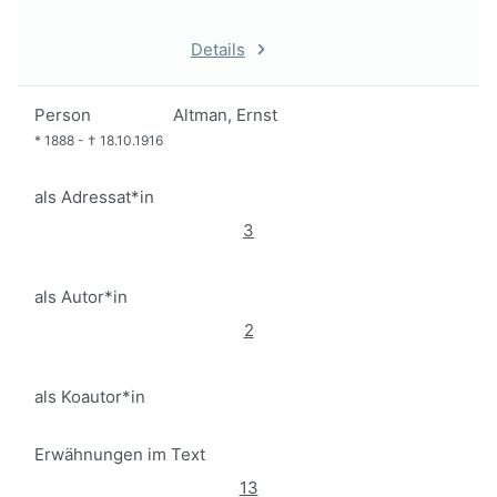
Details
Person
Altman, Ernst
*
1888
-
†
18.10.1916
als Adressat*in
3
als Autor*in
2
als Koautor*in
Erwähnungen im Text
13