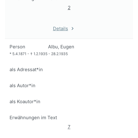
2
Details
Person
Albu, Eugen
*
5.4.1871
-
†
1.2.1935
-
28.2.1935
als Adressat*in
als Autor*in
als Koautor*in
Erwähnungen im Text
7