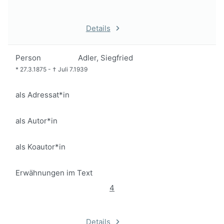
Details
Person
Adler, Siegfried
*
27.3.1875
-
†
Juli 7.1939
als Adressat*in
als Autor*in
als Koautor*in
Erwähnungen im Text
4
Details