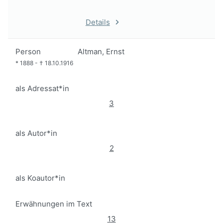
Details
Person
Altman, Ernst
*
1888
-
†
18.10.1916
als Adressat*in
3
als Autor*in
2
als Koautor*in
Erwähnungen im Text
13