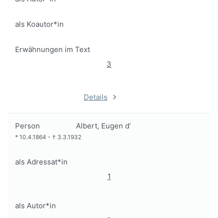
als Koautor*in
Erwähnungen im Text
3
Details
Person
Albert, Eugen d’
*
10.4.1864
-
†
3.3.1932
als Adressat*in
1
als Autor*in