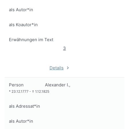
als Autor*in
als Koautor*in
Erwähnungen im Text
3
Details
Person
Alexander I.,
*
23.12.1777
-
†
1.12.1825
als Adressat*in
als Autor*in