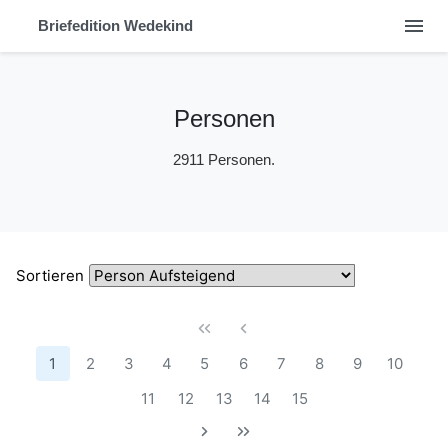
menu
Briefedition Wedekind
Personen
2911 Personen.
Sortieren
1
2
3
4
5
6
7
8
9
10
11
12
13
14
15