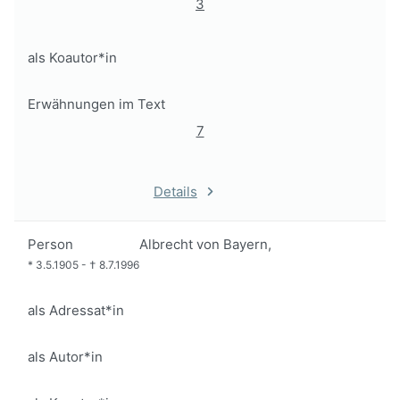
3
als Koautor*in
Erwähnungen im Text
7
Details
Person
Albrecht von Bayern,
*
3.5.1905
-
†
8.7.1996
als Adressat*in
als Autor*in