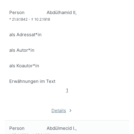
Person
Abdülhamid II,
*
21.9.1842
-
†
10.2.1918
als Adressat*in
als Autor*in
als Koautor*in
Erwähnungen im Text
1
Details
Person
Abdülmecid I.,