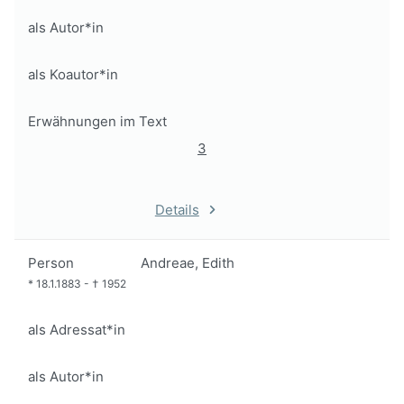
als Autor*in
als Koautor*in
Erwähnungen im Text
3
Details
Person
Andreae, Edith
*
18.1.1883
-
†
1952
als Adressat*in
als Autor*in