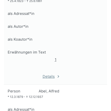
*
25.4.1823
-
†
25.6.1861
als Adressat*in
als Autor*in
als Koautor*in
Erwähnungen im Text
1
Details
Person
Abel, Alfred
*
12.3.1879
-
†
12.12.1937
als Adressat*in