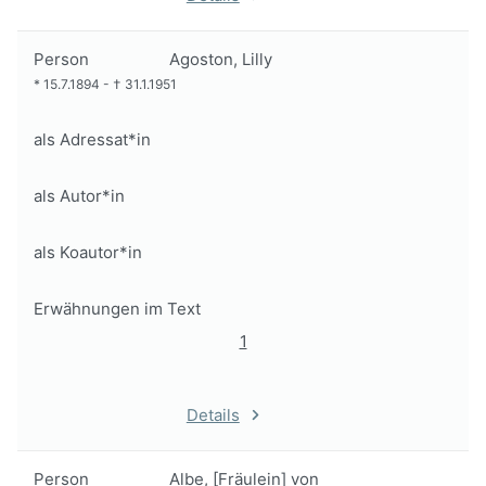
Person
Agoston, Lilly
*
15.7.1894
-
†
31.1.1951
als Adressat*in
als Autor*in
als Koautor*in
Erwähnungen im Text
1
Details
Person
Albe, [Fräulein] von