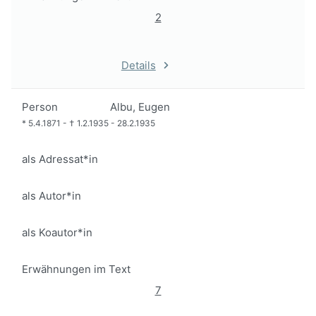
2
Details
Person
Albu, Eugen
*
5.4.1871
-
†
1.2.1935
-
28.2.1935
als Adressat*in
als Autor*in
als Koautor*in
Erwähnungen im Text
7