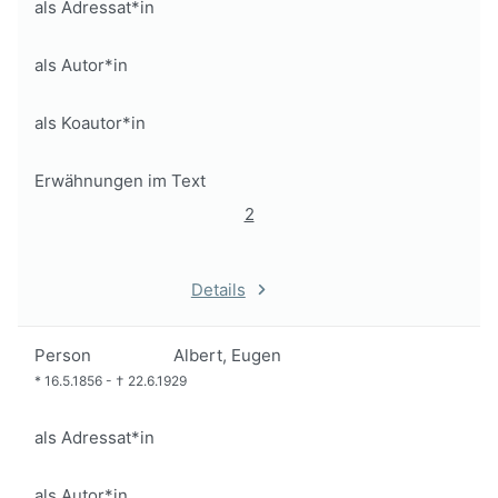
als Adressat*in
als Autor*in
als Koautor*in
Erwähnungen im Text
2
Details
Person
Albert, Eugen
*
16.5.1856
-
†
22.6.1929
als Adressat*in
als Autor*in