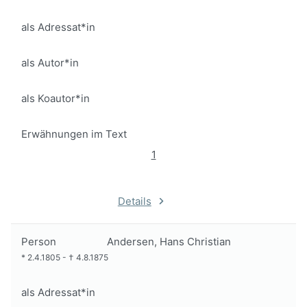
als Adressat*in
als Autor*in
als Koautor*in
Erwähnungen im Text
1
Details
Person
Andersen, Hans Christian
*
2.4.1805
-
†
4.8.1875
als Adressat*in