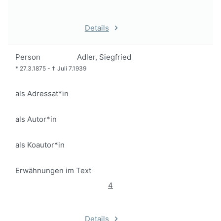
Details
Person
Adler, Siegfried
*
27.3.1875
-
†
Juli 7.1939
als Adressat*in
als Autor*in
als Koautor*in
Erwähnungen im Text
4
Details