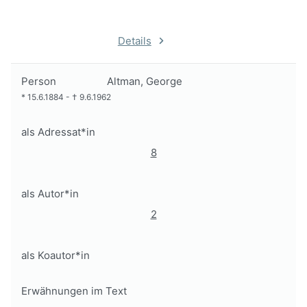
Details
Person
Altman, George
*
15.6.1884
-
†
9.6.1962
als Adressat*in
8
als Autor*in
2
als Koautor*in
Erwähnungen im Text