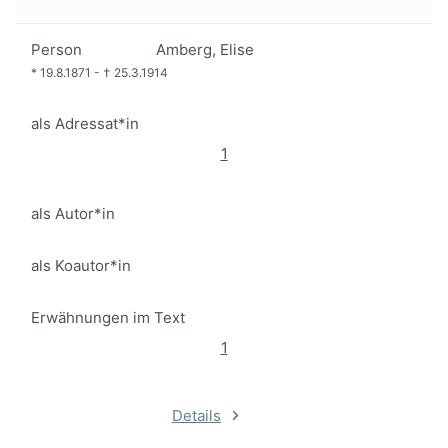
Person
Amberg, Elise
*
19.8.1871
-
†
25.3.1914
als Adressat*in
1
als Autor*in
als Koautor*in
Erwähnungen im Text
1
Details