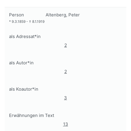
Person
Altenberg, Peter
*
9.3.1859
-
†
8.1.1919
als Adressat*in
2
als Autor*in
2
als Koautor*in
3
Erwähnungen im Text
13