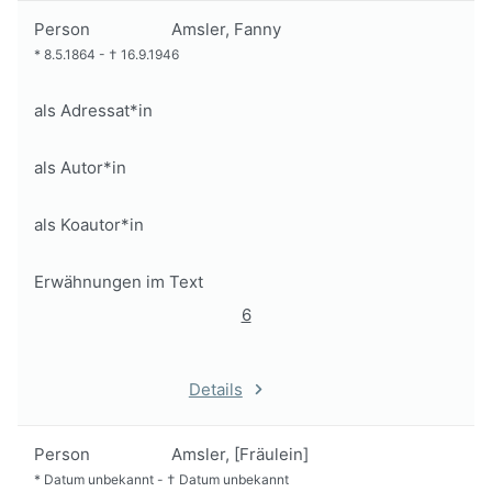
Person
Amsler, Fanny
*
8.5.1864
-
†
16.9.1946
als Adressat*in
als Autor*in
als Koautor*in
Erwähnungen im Text
6
Details
Person
Amsler, [Fräulein]
*
Datum unbekannt
-
†
Datum unbekannt