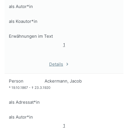
als Autor*in
als Koautor*in
Erwähnungen im Text
1
Details
Person
Ackermann, Jacob
*
19.10.1867
-
†
23.3.1920
als Adressat*in
als Autor*in
1