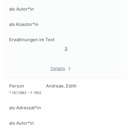
als Autor*in
als Koautor*in
Erwähnungen im Text
3
Details
Person
Andreae, Edith
*
18.1.1883
-
†
1952
als Adressat*in
als Autor*in