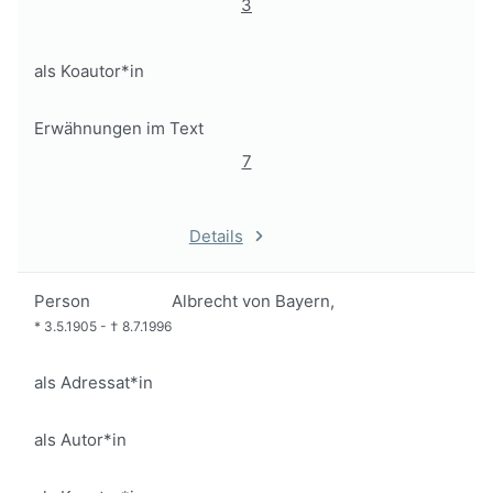
3
als Koautor*in
Erwähnungen im Text
7
Details
Person
Albrecht von Bayern,
*
3.5.1905
-
†
8.7.1996
als Adressat*in
als Autor*in