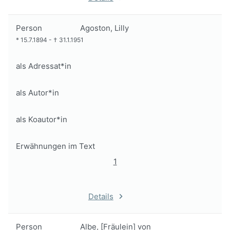
Person
Agoston, Lilly
*
15.7.1894
-
†
31.1.1951
als Adressat*in
als Autor*in
als Koautor*in
Erwähnungen im Text
1
Details
Person
Albe, [Fräulein] von