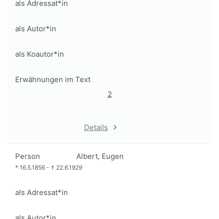
als Adressat*in
als Autor*in
als Koautor*in
Erwähnungen im Text
2
Details
Person
Albert, Eugen
*
16.5.1856
-
†
22.6.1929
als Adressat*in
als Autor*in