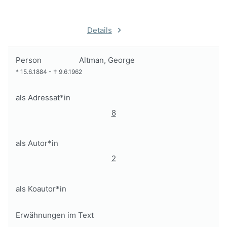
Details
Person
Altman, George
*
15.6.1884
-
†
9.6.1962
als Adressat*in
8
als Autor*in
2
als Koautor*in
Erwähnungen im Text