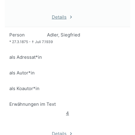
Details
Person
Adler, Siegfried
*
27.3.1875
-
†
Juli 7.1939
als Adressat*in
als Autor*in
als Koautor*in
Erwähnungen im Text
4
Details