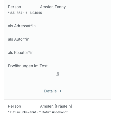
Person
Amsler, Fanny
*
8.5.1864
-
†
16.9.1946
als Adressat*in
als Autor*in
als Koautor*in
Erwähnungen im Text
6
Details
Person
Amsler, [Fräulein]
*
Datum unbekannt
-
†
Datum unbekannt