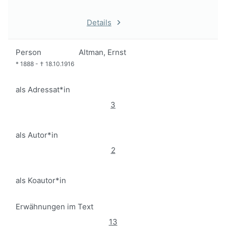
Details
Person
Altman, Ernst
*
1888
-
†
18.10.1916
als Adressat*in
3
als Autor*in
2
als Koautor*in
Erwähnungen im Text
13