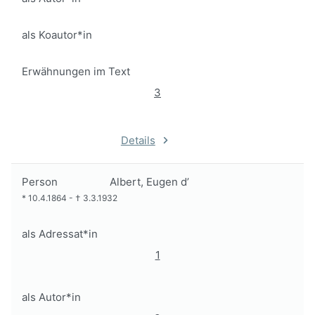
als Koautor*in
Erwähnungen im Text
3
Details
Person
Albert, Eugen d’
*
10.4.1864
-
†
3.3.1932
als Adressat*in
1
als Autor*in