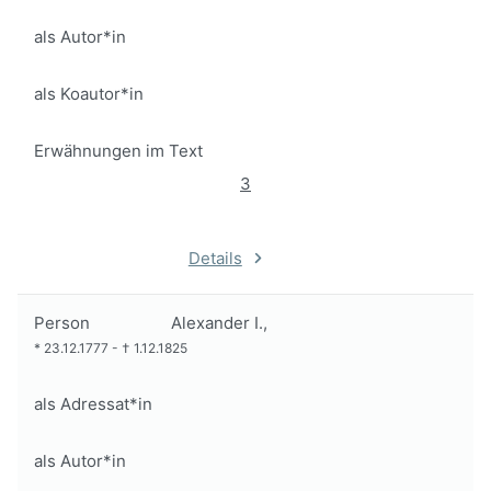
als Autor*in
als Koautor*in
Erwähnungen im Text
3
Details
Person
Alexander I.,
*
23.12.1777
-
†
1.12.1825
als Adressat*in
als Autor*in