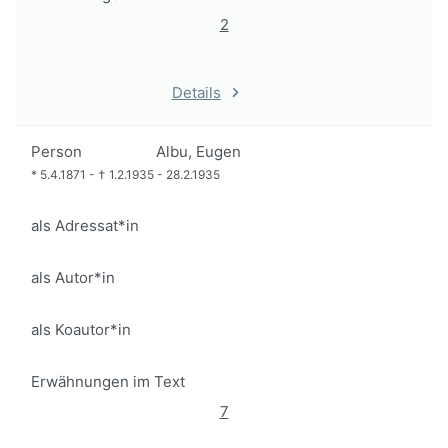
2
Details
Person
Albu, Eugen
*
5.4.1871
-
†
1.2.1935
-
28.2.1935
als Adressat*in
als Autor*in
als Koautor*in
Erwähnungen im Text
7