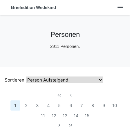
menu
Briefedition Wedekind
Personen
2911 Personen.
Sortieren
1
2
3
4
5
6
7
8
9
10
11
12
13
14
15