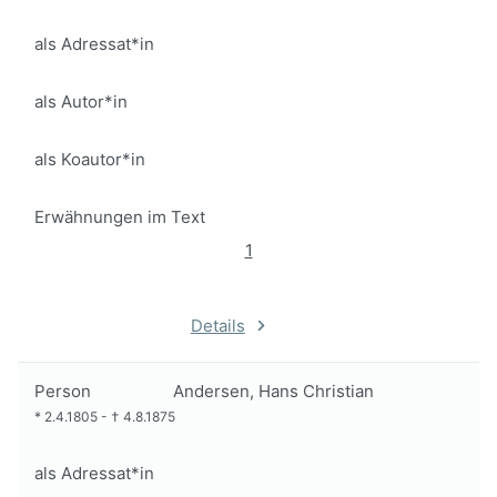
als Adressat*in
als Autor*in
als Koautor*in
Erwähnungen im Text
1
Details
Person
Andersen, Hans Christian
*
2.4.1805
-
†
4.8.1875
als Adressat*in