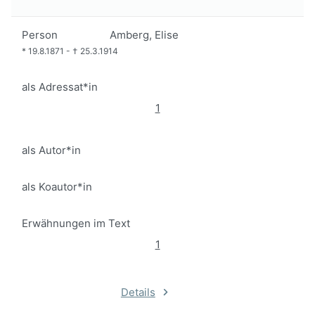
Person
Amberg, Elise
*
19.8.1871
-
†
25.3.1914
als Adressat*in
1
als Autor*in
als Koautor*in
Erwähnungen im Text
1
Details