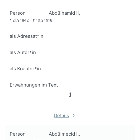
Person
Abdülhamid II,
*
21.9.1842
-
†
10.2.1918
als Adressat*in
als Autor*in
als Koautor*in
Erwähnungen im Text
1
Details
Person
Abdülmecid I.,