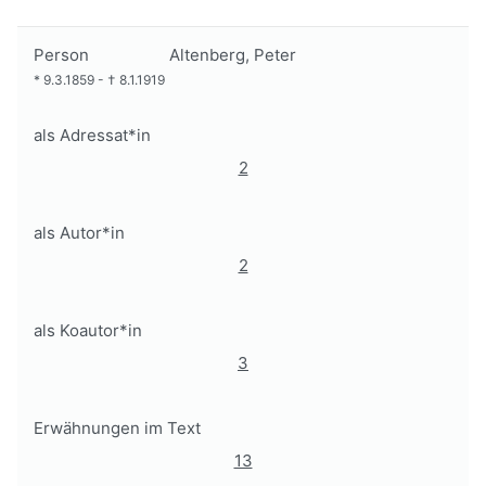
Person
Altenberg, Peter
*
9.3.1859
-
†
8.1.1919
als Adressat*in
2
als Autor*in
2
als Koautor*in
3
Erwähnungen im Text
13