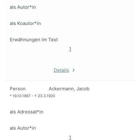
als Autor*in
als Koautor*in
Erwähnungen im Text
1
Details
Person
Ackermann, Jacob
*
19.10.1867
-
†
23.3.1920
als Adressat*in
als Autor*in
1