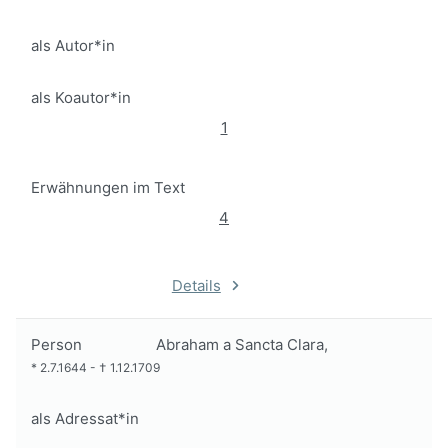
als Autor*in
als Koautor*in
1
Erwähnungen im Text
4
Details
Person
Abraham a Sancta Clara,
*
2.7.1644
-
†
1.12.1709
als Adressat*in