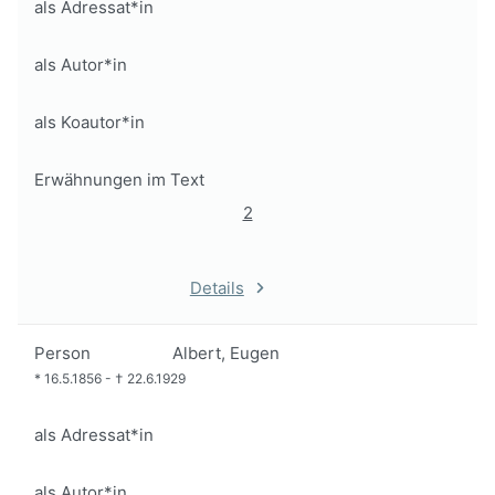
als Adressat*in
als Autor*in
als Koautor*in
Erwähnungen im Text
2
Details
Person
Albert, Eugen
*
16.5.1856
-
†
22.6.1929
als Adressat*in
als Autor*in