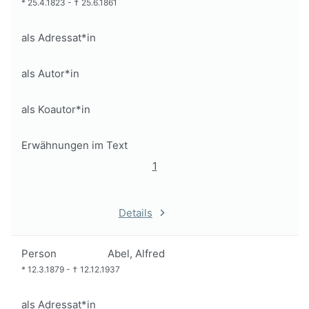
*
25.4.1823
-
†
25.6.1861
als Adressat*in
als Autor*in
als Koautor*in
Erwähnungen im Text
1
Details
Person
Abel, Alfred
*
12.3.1879
-
†
12.12.1937
als Adressat*in