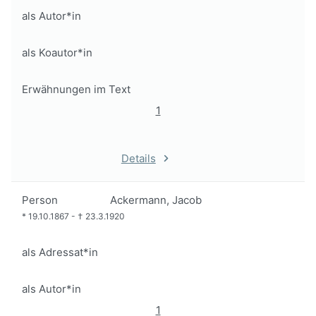
als Autor*in
als Koautor*in
Erwähnungen im Text
1
Details
Person
Ackermann, Jacob
*
19.10.1867
-
†
23.3.1920
als Adressat*in
als Autor*in
1