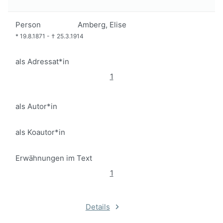
Person
Amberg, Elise
*
19.8.1871
-
†
25.3.1914
als Adressat*in
1
als Autor*in
als Koautor*in
Erwähnungen im Text
1
Details