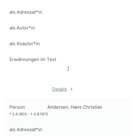
als Adressat*in
als Autor*in
als Koautor*in
Erwähnungen im Text
1
Details
Person
Andersen, Hans Christian
*
2.4.1805
-
†
4.8.1875
als Adressat*in