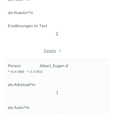
als Koautor*in
Erwähnungen im Text
3
Details
Person
Albert, Eugen d’
*
10.4.1864
-
†
3.3.1932
als Adressat*in
1
als Autor*in