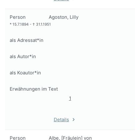
Person
Agoston, Lilly
*
15.7.1894
-
†
31.1.1951
als Adressat*in
als Autor*in
als Koautor*in
Erwähnungen im Text
1
Details
Person
Albe, [Fräulein] von