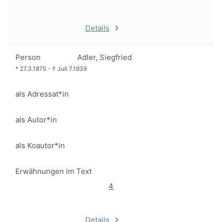
Details
Person
Adler, Siegfried
*
27.3.1875
-
†
Juli 7.1939
als Adressat*in
als Autor*in
als Koautor*in
Erwähnungen im Text
4
Details