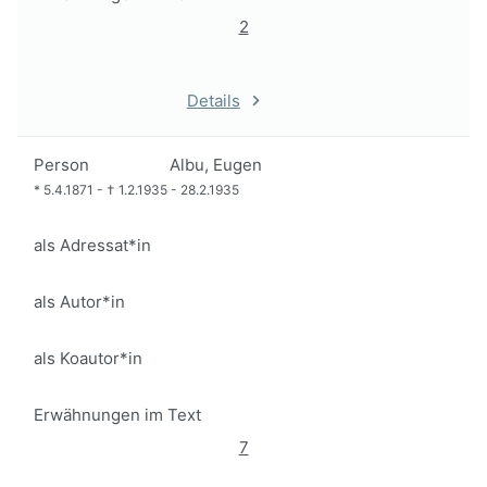
2
Details
Person
Albu, Eugen
*
5.4.1871
-
†
1.2.1935
-
28.2.1935
als Adressat*in
als Autor*in
als Koautor*in
Erwähnungen im Text
7