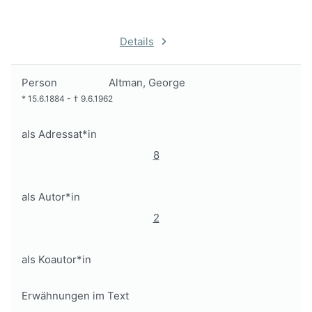
Details
Person
Altman, George
*
15.6.1884
-
†
9.6.1962
als Adressat*in
8
als Autor*in
2
als Koautor*in
Erwähnungen im Text