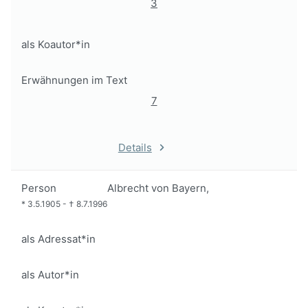
3
als Koautor*in
Erwähnungen im Text
7
Details
Person
Albrecht von Bayern,
*
3.5.1905
-
†
8.7.1996
als Adressat*in
als Autor*in