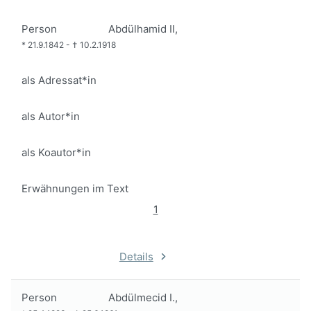
Person
Abdülhamid II,
*
21.9.1842
-
†
10.2.1918
als Adressat*in
als Autor*in
als Koautor*in
Erwähnungen im Text
1
Details
Person
Abdülmecid I.,