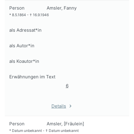
Person
Amsler, Fanny
*
8.5.1864
-
†
16.9.1946
als Adressat*in
als Autor*in
als Koautor*in
Erwähnungen im Text
6
Details
Person
Amsler, [Fräulein]
*
Datum unbekannt
-
†
Datum unbekannt