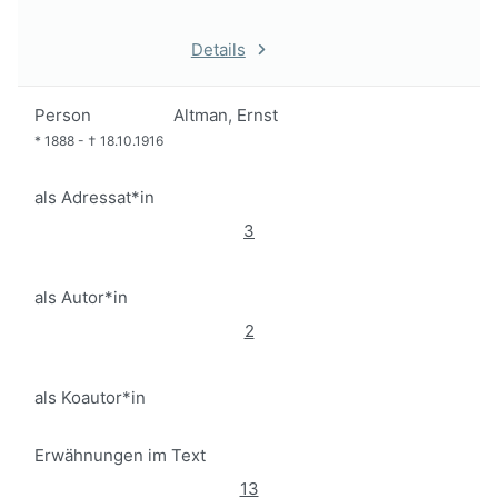
Details
Person
Altman, Ernst
*
1888
-
†
18.10.1916
als Adressat*in
3
als Autor*in
2
als Koautor*in
Erwähnungen im Text
13