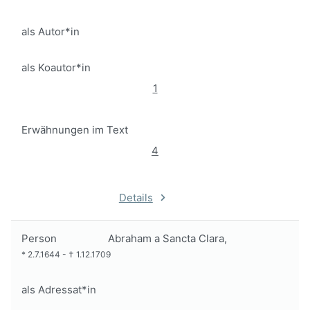
als Autor*in
als Koautor*in
1
Erwähnungen im Text
4
Details
Person
Abraham a Sancta Clara,
*
2.7.1644
-
†
1.12.1709
als Adressat*in