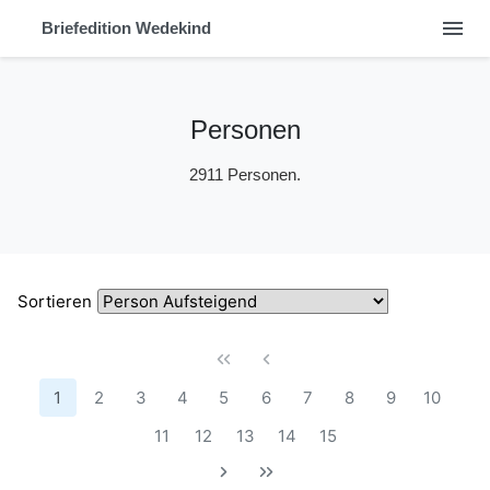
menu
Briefedition Wedekind
Personen
2911 Personen.
Sortieren
1
2
3
4
5
6
7
8
9
10
11
12
13
14
15