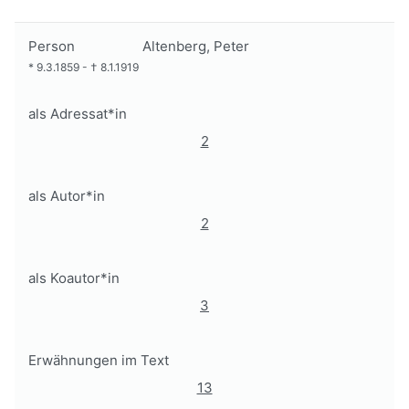
Person
Altenberg, Peter
*
9.3.1859
-
†
8.1.1919
als Adressat*in
2
als Autor*in
2
als Koautor*in
3
Erwähnungen im Text
13