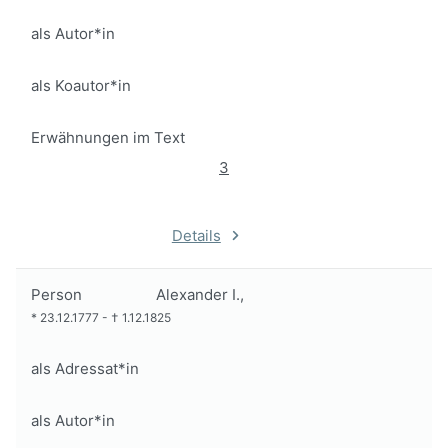
als Autor*in
als Koautor*in
Erwähnungen im Text
3
Details
Person
Alexander I.,
*
23.12.1777
-
†
1.12.1825
als Adressat*in
als Autor*in