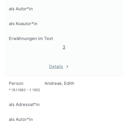
als Autor*in
als Koautor*in
Erwähnungen im Text
3
Details
Person
Andreae, Edith
*
18.1.1883
-
†
1952
als Adressat*in
als Autor*in