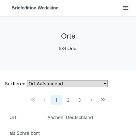
menu
Briefedition Wedekind
Orte
534 Orte.
Sortieren
1
2
3
Ort
Aachen, Deutschland
als Schreibort