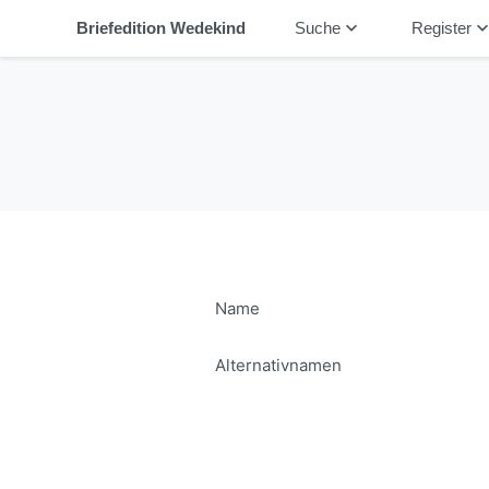
keyboard_arrow_down
keyboard_arrow_
Briefedition Wedekind
Suche
Register
Name
Alternativnamen