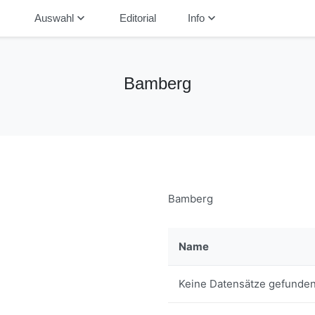
down
keyboard_arrow_down
keyboard_arrow_down
Auswahl
Editorial
Info
Bamberg
Bamberg
Name
Keine Datensätze gefunden