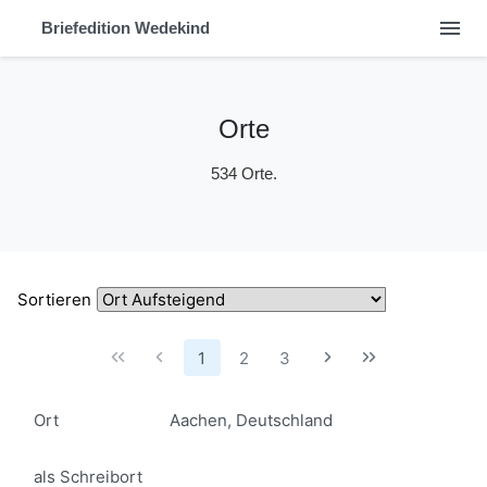
menu
Briefedition Wedekind
Orte
534 Orte.
Sortieren
1
2
3
Ort
Aachen, Deutschland
als Schreibort