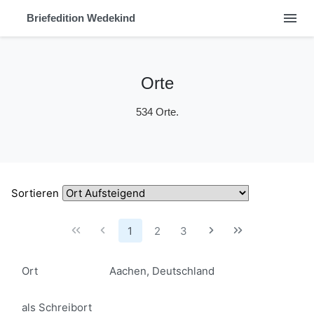
menu
Briefedition Wedekind
Orte
534 Orte.
Sortieren
1
2
3
Ort
Aachen, Deutschland
als Schreibort