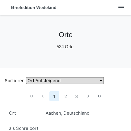
menu
Briefedition Wedekind
Orte
534 Orte.
Sortieren
1
2
3
Ort
Aachen, Deutschland
als Schreibort