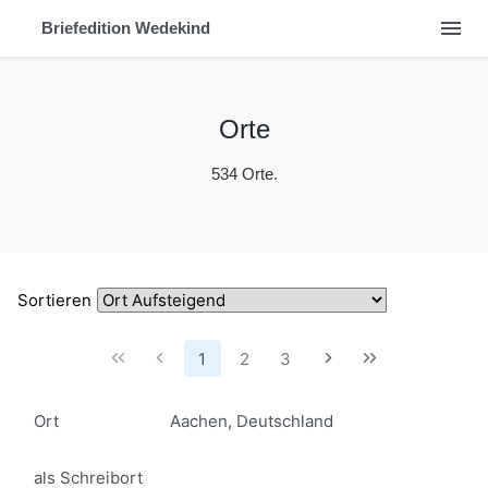
menu
Briefedition Wedekind
Orte
534 Orte.
Sortieren
1
2
3
Ort
Aachen, Deutschland
als Schreibort