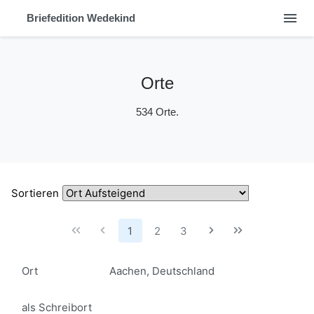
menu
Briefedition Wedekind
Orte
534 Orte.
Sortieren
1
2
3
Ort
Aachen, Deutschland
als Schreibort