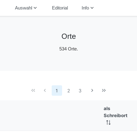
down
keyboard_arrow_down
keyboard_arrow_down
Auswahl
Editorial
Info
Orte
534 Orte.
1
2
3
als
Schreibort