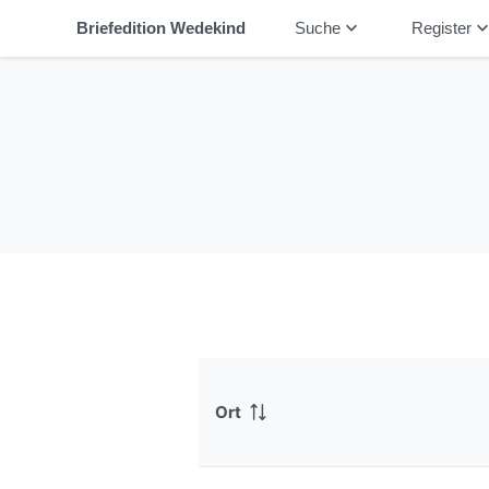
keyboard_arrow_down
keyboard_arrow_
Briefedition Wedekind
Suche
Register
Ort