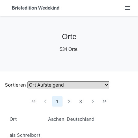
menu
Briefedition Wedekind
Orte
534 Orte.
Sortieren
1
2
3
Ort
Aachen, Deutschland
als Schreibort