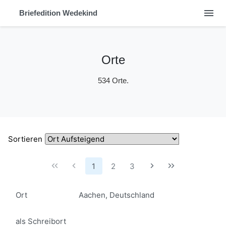
menu
Briefedition Wedekind
Orte
534 Orte.
Sortieren
1
2
3
Ort
Aachen, Deutschland
als Schreibort