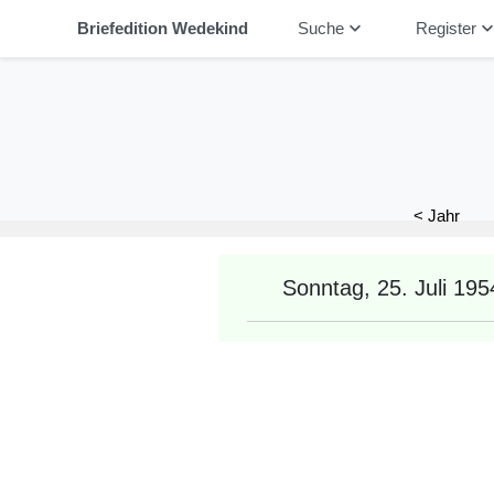
keyboard_arrow_down
keyboard_arrow_
Briefedition Wedekind
Suche
Register
< Jahr
Sonntag, 25. Juli 195