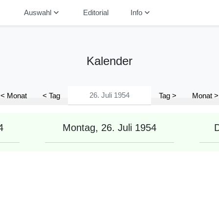
down
keyboard_arrow_down
keyboard_arrow_down
Auswahl
Editorial
Info
Kalender
< Monat
< Tag
Tag >
Monat >
4
Montag, 26. Juli 1954
D