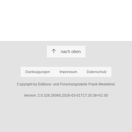
nach oben
Danksagungen
Impressum
Datenschutz
Copyright by Editions- und Forschungsstelle Frank Wedekind.
Version: 2.0.328.26060,2026-03-01T17:20:38+01:00