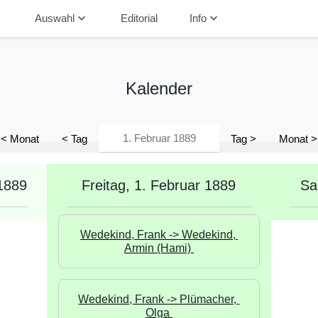
down
keyboard_arrow_down
keyboard_arrow_down
Auswahl
Editorial
Info
Kalender
< Monat
< Tag
Tag >
Monat >
1889
Freitag, 1. Februar 1889
Sa
Wedekind, Frank -> Wedekind, 
Armin (Hami) 
Wedekind, Frank -> Plümacher, 
Olga 