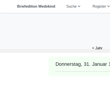
keyboard_arrow_down
keyboard_arrow_
Briefedition Wedekind
Suche
Register
< Jahr
Donnerstag, 31. Januar 