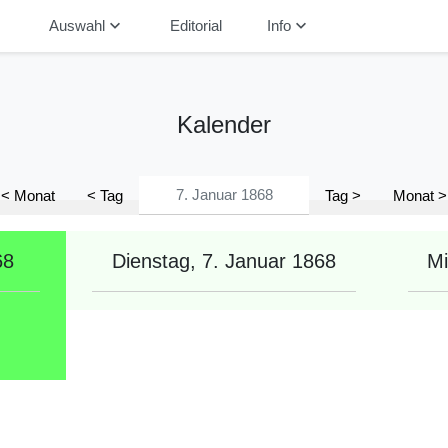
down
keyboard_arrow_down
keyboard_arrow_down
Auswahl
Editorial
Info
Kalender
< Monat
< Tag
Tag >
Monat >
68
Dienstag, 7. Januar 1868
Mi