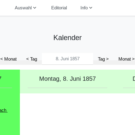
down
keyboard_arrow_down
keyboard_arrow_down
Auswahl
Editorial
Info
Kalender
< Monat
< Tag
Tag >
Monat >
7
Montag, 8. Juni 1857
ach 