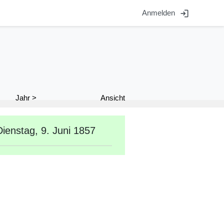
login
Anmelden
Ansicht
Jahr >
Dienstag, 9. Juni 1857