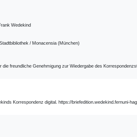
Frank Wedekind
tadtbibliothek / Monacensia (München)
ür die freundliche Genehmigung zur Wiedergabe des Korrespondenzs
inds Korrespondenz digital. https://briefedition.wedekind.fernuni-ha