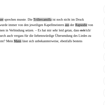
uer
sprechen musste.
Die
Trillercamilla
ist noch
nicht im Druck
 wurde immer von den jeweiligen Kapellmeistern
aus
der
Rapsodie
von
nen in Verbindung setzen. ‒ Es hat mir sehr leid getan, dass
sich
/ich/
urch auch vergass für die liebenswürdige
Übersendung des Liedes
zu
mt?
Mein
Mann
lässt sich unbekannterweise, ebenfalls bestens