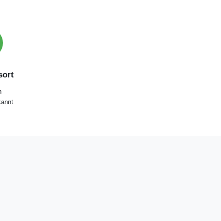
ort
n
annt