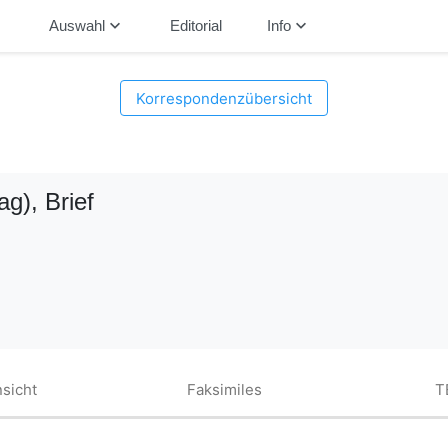
down
keyboard_arrow_down
keyboard_arrow_down
Auswahl
Editorial
Info
Korrespondenzübersicht
ag)
, Brief
sicht
Faksimiles
T