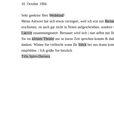
10. October 1904
Sehr geehrter Herr
Wedekind
!
Meine
Antwort
hat sich etwas verzögert, weil ich erst
mit
Berna
erschienen
, ist auch gar nicht in
Noten
aufgeschrieben, sondern
Li
z
/s/zt
zusammengesetzt. Bernauer wird sich | nun selbst mit Ih
Sie
im
kleinen Theater
nur so kurze Zeit sprechen konnte & dad
danken. Wissen Sie vielleicht wann
Ihr
Stück
bei uns
drann
kom
empfehlen. | Ich grüße Sie herzlich.
Tilla Spiro-Durieux