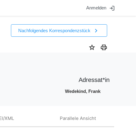
login
Anmelden
chevron_right
Nachfolgendes Korrespondenzstück
star
print
Adressat*in
Wedekind, Frank
EI/XML
Parallele Ansicht