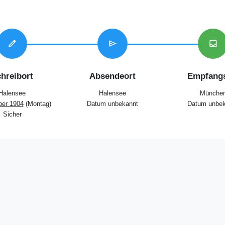
edit
send
inbox
hreibort
Absendeort
Empfangs
Halensee
Halensee
Münche
ber 1904
(Montag)
Datum unbekannt
Datum unbek
Sicher