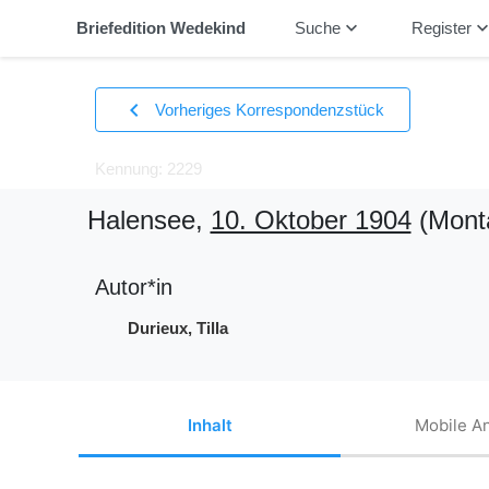
keyboard_arrow_down
keyboard_arrow_
Briefedition Wedekind
Suche
Register
chevron_left
Vorheriges Korrespondenzstück
Kennung: 2229
Halensee,
10. Oktober 1904
(Mont
Autor*in
Durieux, Tilla
Inhalt
Mobile An