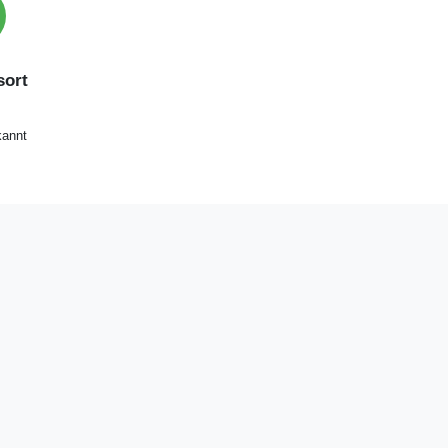
ort
annt