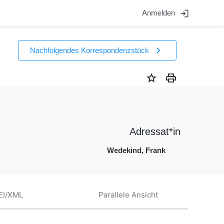
login
Anmelden
chevron_right
Nachfolgendes Korrespondenzstück
star
print
Adressat*in
Wedekind, Frank
EI/XML
Parallele Ansicht