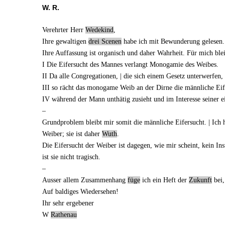
W. R.
Verehrter Herr
Wedekind
,
Ihre gewaltigen
drei
Scenen
habe ich mit Bewunderung gelesen.
Ihre Auffassung ist organisch und daher Wahrheit. Für mich blei
I Die Eifersucht des Mannes verlangt Monogamie des Weibes.
II Da alle
Congregationen
, | die sich einem Gesetz unterwerfen
III so rächt das monogame Weib an der Dirne die männliche Eif
IV während der Mann unthätig zusieht und im Interesse seiner 
–
Grundproblem bleibt mir somit die männliche Eifersucht. | Ich h
Weiber; sie ist daher
Wuth
.
Die Eifersucht der Weiber ist dagegen, wie mir scheint, kein In
ist sie nicht tragisch.
–
Ausser allem Zusammenhang
füge
ich
ein Heft der
Zukunft
bei,
Auf baldiges Wiedersehen!
Ihr sehr ergebener
W
Rathenau