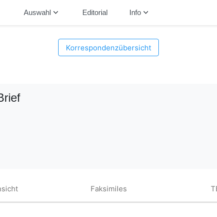
down
keyboard_arrow_down
keyboard_arrow_down
Auswahl
Editorial
Info
Korrespondenzübersicht
Brief
sicht
Faksimiles
T