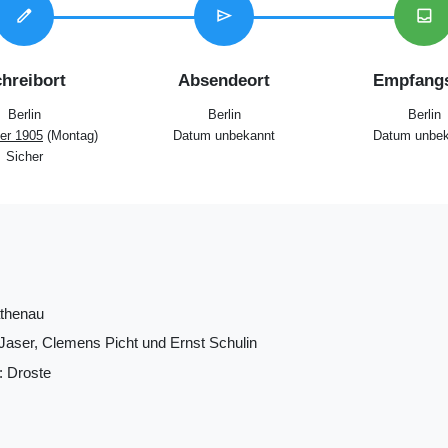
edit
send
inbox
hreibort
Absendeort
Empfangs
Berlin
Berlin
Berlin
er 1905
(Montag)
Datum unbekannt
Datum unbek
Sicher
athenau
Jaser, Clemens Picht und Ernst Schulin
: Droste