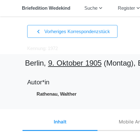
keyboard_arrow_down
keyboard_arrow_
Briefedition Wedekind
Suche
Register
chevron_left
Vorheriges Korrespondenzstück
Kennung: 1972
Berlin,
9. Oktober 1905
(Montag)
, 
Autor*in
Rathenau, Walther
Inhalt
Mobile An