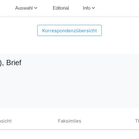
down
keyboard_arrow_down
keyboard_arrow_down
Auswahl
Editorial
Info
Korrespondenzübersicht
)
, Brief
sicht
Faksimiles
T