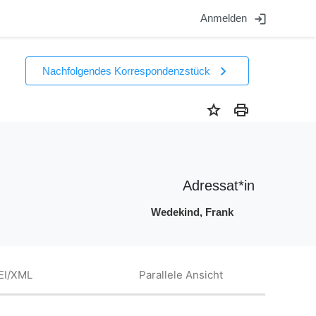
login
Anmelden
chevron_right
Nachfolgendes Korrespondenzstück
star
print
Adressat*in
Wedekind, Frank
EI/XML
Parallele Ansicht