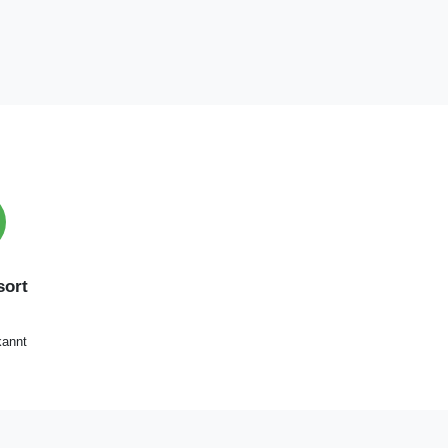
ort
annt