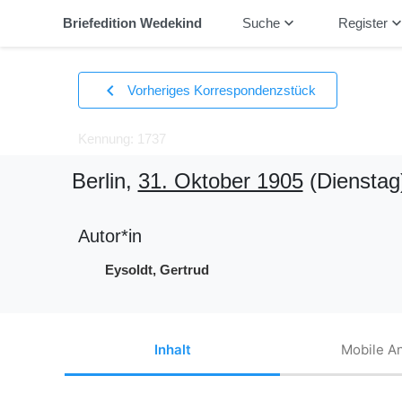
keyboard_arrow_down
keyboard_arrow_
Briefedition Wedekind
Suche
Register
chevron_left
Vorheriges Korrespondenzstück
Kennung: 1737
Berlin,
31. Oktober 1905
(Dienstag
Autor*in
Eysoldt, Gertrud
Inhalt
Mobile An