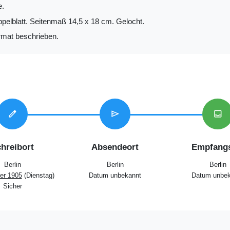
e.
ppelblatt. Seitenmaß 14,5 x 18 cm. Gelocht.
mat beschrieben.
edit
send
inbox
hreibort
Absendeort
Empfangs
Berlin
Berlin
Berlin
er 1905
(Dienstag)
Datum unbekannt
Datum unbek
Sicher