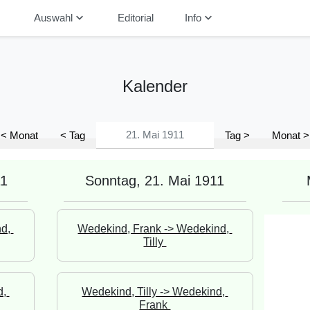
down
keyboard_arrow_down
keyboard_arrow_down
Auswahl
Editorial
Info
Kalender
< Monat
< Tag
Tag >
Monat >
11
Sonntag, 21. Mai 1911
d, 
Wedekind, Frank -> Wedekind, 
Tilly 
, 
Wedekind, Tilly -> Wedekind, 
Frank 