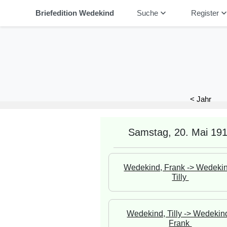
keyboard_arrow_down
keyboard_arrow_
Briefedition Wedekind
Suche
Register
< Jahr
Samstag, 20. Mai 19
Wedekind, Frank -> Wedekin
Tilly 
Wedekind, Tilly -> Wedekind
Frank 