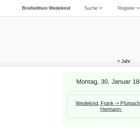
keyboard_arrow_down
keyboard_arrow_
Briefedition Wedekind
Suche
Register
< Jahr
Montag, 30. Januar 1
Wedekind, Frank -> Plümache
Hermann 