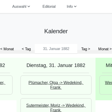
down
keyboard_arrow_down
keyboard_arrow_down
Auswahl
Editorial
Info
Kalender
< Monat
< Tag
Tag >
Monat >
882
Dienstag, 31. Januar 1882
Mi
r, 
Plümacher, Olga -> Wedekind, 
Wed
Frank 
Sutermeister, Moriz -> Wedekind, 
Frank 