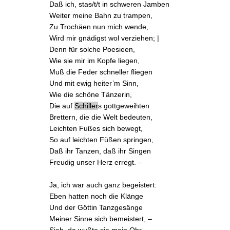
Daß ich, sta
s
/t/t in schweren
Jamben
Weiter meine Bahn zu
trampen
,
Zu
Trochäen
nun mich wende,
Wird mir gnädigst wol verziehen; |
Denn für solche Poesieen,
Wie sie mir im Kopfe liegen,
Muß die Feder schneller fliegen
Und mit ewig heiter’m Sinn,
Wie die schöne Tänzerin,
Die auf
Schiller
s gottgeweihten
Brettern, die
die Welt bedeuten,
Leichten Fußes sich bewegt,
So auf leichten Füßen springen,
Daß ihr Tanzen, daß ihr Singen
Freudig unser Herz erregt. –
Ja, ich war auch ganz begeistert:
Eben hatten noch die Klänge
Und der Göttin Tanzgesänge
Meiner Sinne sich bemeistert, –
Sieh, da wußte sie mein Ohr