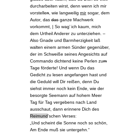
durcharbeiten wirst, denn wenn ich mir
vorstelle
n
, wie langweilig
mir
sogar, dem
Autor, das
das
ganze Machwerk
vorkommt, | So wag’ ich kaum, mich
dem Urtheil Anderer zu unterziehen. –
Also Gnade und Barmherzigkeit laß
walten einem armen Sünder gegenüber,
der im Schweiße seines Angesichts
auf
Commando dichtend
keine Perlen zu
m
Tage förderte! Und wenn Du das
Gedicht zu lesen angefangen hast und
die Geduld will Dir reißen, denn Du
siehst immer noch kein Ende, wie der
besorgte Seemann auf hohem Meer
Tag für Tag vergebens nach Land
ausschaut, dann erinnere Dich des
Reimund
’schen Verses
:
„Und scheint die Sonne noch so schön,
Am Ende muß sie untergehn.“