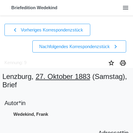
menu
Briefedition Wedekind
chevron_left
Vorheriges Korrespondenzstück
chevron_right
Nachfolgendes Korrespondenzstück
star
print
Kennung: 9
Lenzburg,
27. Oktober 1883
(Samstag)
,
Brief
Autor*in
Wedekind, Frank
Adressat*in