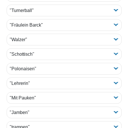
"Turnerball"
"Fräulein Barck"
"Walzer"
"Schottisch"
"Polonaisen"
"Lehrerin"
"Mit Pauken"
"Jamben"
"trampen"