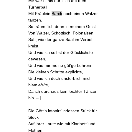
Mir war’s, als dürft’ ich auf dem
Turnerball
Mit
Fräulein
Barck
noch einen
Walzer
tanzen.
So träumt’ ich denn in meinem Geist
Von Walzer,
Schottisch
,
Polonaisen
;
Sah, wie der ganze Saal im Wirbel
kreist,
Und wie ich selbst der Glücklichste
gewesen,
Und wie mir meine güt’ge
Lehrerin
Die kleinen Schritte explicirte,
Und wie ich doch unsterblich mich
blami
e
/r/te,
Da ich durchaus kein leichter Tänzer
bin. – |
Die Göttin intonirt’ indessen Stück für
Stück
Auf ihrer Laute wie mit Klarinett’ und
Flöthen,