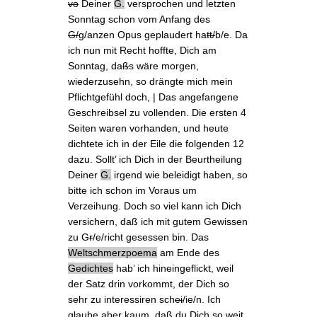
vo
Deiner
G.
versprochen und letzten
Sonntag
schon vom Anfang des
G/
g/anzen Opus geplaudert ha
tt/
b/e. Da
ich nun mit Recht hoffte, Dich am
Sonntag, da
ß
s wäre
morgen
,
wiederzusehn, so drängte mich mein
Pflichtgefühl doch, | Das angefangene
Geschreibsel zu vollenden. Die ersten 4
Seiten waren vorhanden, und heute
dichtete ich in der Eile die folgenden 12
dazu. Sollt’ ich Dich in der Beurtheilung
Deiner
G.
irgend wie beleidigt haben, so
bitte ich schon im Voraus um
Verzeihung. Doch so viel kann ich Dich
versichern, daß ich mit gutem Gewissen
zu G
r
/e/richt gesessen bin.
Das
Weltschmerzpoema
am Ende des
Gedichtes
hab’ ich hineingeflickt, weil
der Satz
drin vorkommt, der Dich so
sehr zu interessiren sch
ei
/ie/n. Ich
glaube aber kaum, daß du Dich so weit