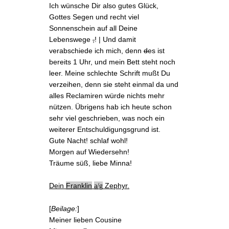
Ich wünsche Dir
also gutes Glück,
Gottes Segen und recht viel
Sonnenschein auf all Deine
Lebenswege
,
! | Und damit
verabschiede ich mich, denn
d
es ist
bereits 1 Uhr, und mein Bett steht noch
leer. Meine schlechte Schrift mußt Du
verzeihen, denn sie steht einmal da und
alles Reclamiren würde nichts mehr
nützen. Übrigens hab ich heute schon
sehr viel geschrieben, was noch ein
weiterer Entschuldigungsgrund ist.
Gute Nacht! schlaf wohl!
Morgen auf Wiedersehn!
Träume süß, liebe Minna!
Dein
Franklin
Zephyr
.
a/g
[
Beilage:
]
Meiner lieben Cousine