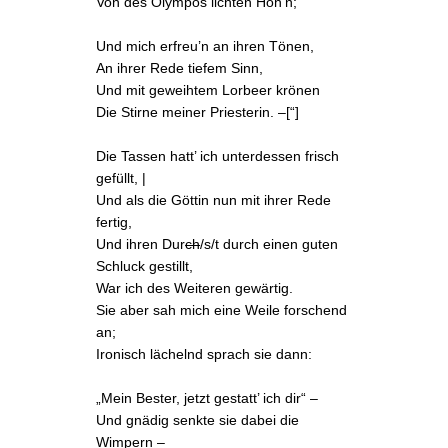
Von des
Olympos
lichten Höh’n;
Und mich erfreu’n an ihren Tönen,
An ihrer Rede tiefem Sinn,
Und mit geweihtem Lorbeer krönen
Die Stirne meiner Priesterin. –[“]
Die Tassen hatt’ ich unterdessen frisch
gefüllt, |
Und als die Göttin nun mit ihrer Rede
fertig,
Und ihren Dur
ch
/s/t durch einen guten
Schluck gestillt,
War ich des Weiteren gewärtig.
Sie aber sah mich eine Weile forschend
an;
Ironisch lächelnd sprach sie dann:
„Mein Bester, jetzt gestatt’ ich dir“ –
Und gnädig senkte sie dabei die
Wimpern –