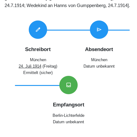
24.7.1914; Wedekind an Hanns von Gumppenberg, 24.7.1914].
edit
send
Schreibort
Absendeort
München
München
24. Juli 1914
(Freitag)
Datum unbekannt
Ermittelt (sicher)
inbox
Empfangsort
Berlin-Lichterfelde
Datum unbekannt