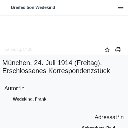
menu
Briefedition Wedekind
star
print
Kennung: 5400
München,
24. Juli 1914
(Freitag)
,
Erschlossenes Korrespondenzstück
Autor*in
Wedekind, Frank
Adressat*in
Scheerbart, Paul