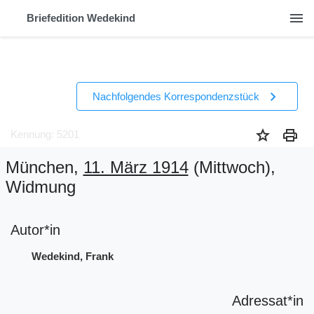
menu
Briefedition Wedekind
chevron_right
Nachfolgendes Korrespondenzstück
star
print
Kennung: 5201
München,
11. März 1914
(Mittwoch)
,
Widmung
Autor*in
Wedekind, Frank
Adressat*in