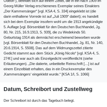
Odeon“), befindet sich auf einem Zettel, die in ein nach 1909 im
Georg Müller Verlag erschienenes Exemplar seines Einakters
„Der Kammersänger“ [vgl. KSA 4, S. 334] eingeklebt ist (die
darin enthaltene Vorrede ist auf „Juli 1909“ datiert); es handelt
sich bei dem Exemplar insofern wohl um die 1913 angekündigte
5. Auflage [vgl. Börsenblatt für den Deutschen Buchhandel, Jg.
80, Nr. 215, 16.9.1913, S. 939], die zu Wedekinds 50.
Geburtstag 1914 als demnächst erscheinend beworben wurde
[vgl. Börsenblatt für den Deutschen Buchhandel, Jg. 81, Nr. 140,
20.6.1914, S. 5508]. Das auf dem Widmungszettel zitierte
Gedicht stammt aus dem Stück „König Nicolo“ [vgl. KSA 4, S.
274f.] und war auch als Einzelgedicht veröffentlicht (siehe
Erläuterungen). „Die datierte, unbetitelte Reinschrift […] ist auf
einem Einzelblatt erhalten, das in ein Druckexemplar des
‚Kammersängers‘ eingeklebt wurde.“ [KSA 1/I, S. 1066]
Datum, Schreibort und Zustellweg
Der Schreibort ist durch das Tagebuch belegt.