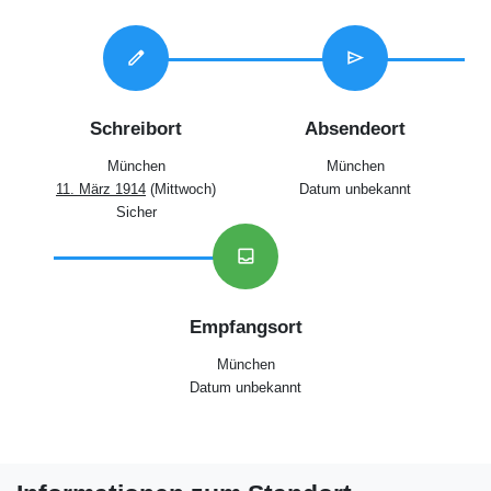
edit
send
Schreibort
Absendeort
München
München
11. März 1914
(Mittwoch)
Datum unbekannt
Sicher
inbox
Empfangsort
München
Datum unbekannt