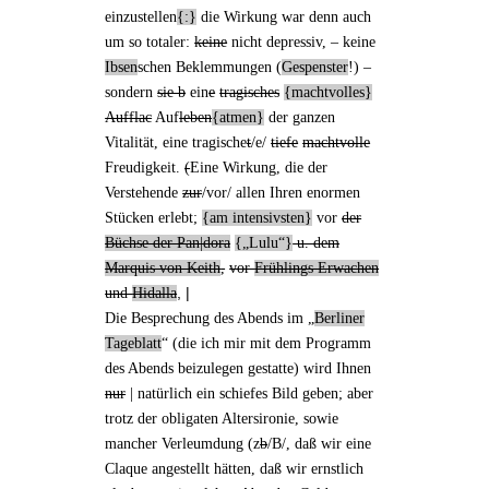
einzustellen
:
die Wirkung war denn auch
um so totaler:
keine
nicht depressiv, –
keine
Ibsen
schen Beklemmungen
(
Gespenster
!) –
sondern
sie b
ein
e
tragisches
machtvolles
Aufflac
Auf
leben
atmen
der ganzen
Vitalität, eine tragische
t
/e/
tiefe
machtvolle
Freudigkeit.
(
Eine Wirkung, die der
Verstehende
zur
/vor/ allen Ihren enormen
Stücken erlebt;
am intensivsten
vor
der
Büchse der Pan|dora
„
Lulu
“
u. dem
Marquis von Keith
,
vor
Frühlings Erwachen
, |
und
Hidalla
Die
Besprechung des Abends
im „
Berliner
Tageblatt
“ (die ich mir mit dem Programm
des Abends beizulegen gestatte) wird Ihnen
nur
| natürlich ein schiefes Bild geben; aber
trotz der obligaten Altersironie, sowie
mancher Verleumdung (z
b
/B/, daß wir
eine
Claque angestellt
hätten, daß wir ernstlich