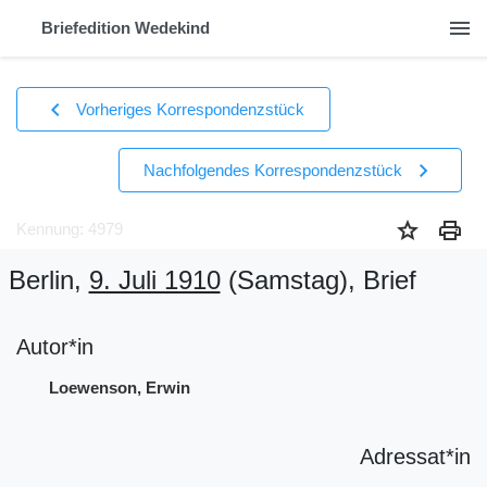
menu
Briefedition Wedekind
chevron_left
Vorheriges Korrespondenzstück
chevron_right
Nachfolgendes Korrespondenzstück
star
print
Kennung: 4979
Berlin,
9. Juli 1910
(Samstag)
, Brief
Autor*in
Loewenson, Erwin
Adressat*in