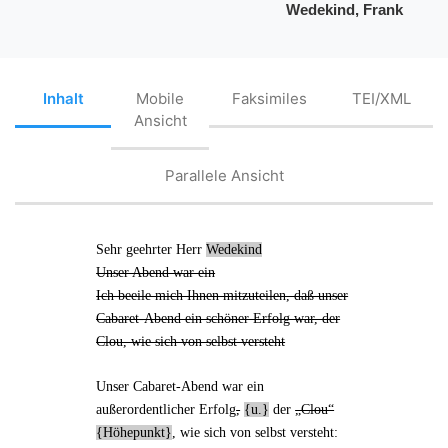
Wedekind, Frank
Inhalt
Mobile
Faksimiles
TEI/XML
Ansicht
Parallele Ansicht
Sehr geehrter Herr
Wedekind
Unser Abend war ein
Ich beeile mich Ihnen mitzuteilen, daß unser
Cabaret-Abend ein schöner Erfolg war, der
Clou, wie sich von selbst versteht
Unser
Cabaret-Abend
war ein
außerordentlicher Erfolg
,
u.
der
„Clou“
Höhepunkt
, wie sich von selbst versteht: