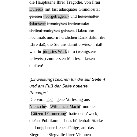
die
Hauptszene
Ihrer Tragödie, von Frau
Durieux
mit fast adaequater Grandiosität
gelesen
vorgetragen.
und
höllenhafter
starken
Freudigkeit
höllenstrake
Höllenfreudigkeit
gelesen
. Haben Sie
nochmals unsern herzlichen Dank
da
für,
die
Ehre
daß
, die Sie uns damit erwiesen, daß
wir Ihr
jüngstes Werk
in u
(wenigstens
teilweise) zum ersten Mal lesen lassen
durften!
[
Einweisungszeichen für die auf Seite 4
und am Fuß der Seite notierte
Passage:
]
Die vorangegangene
Vorlesung
aus
Nietzsche
s ‚
Willen zur Macht
‘ und der
‚
Götzen-Dämmerung
‘ hatte den Zweck,
d
ie
/as/ Publikum auf das höllenhaft Starke
und ungeheuer Lebensfähige, auf das
Siegreiche
Siegvolle Ihrer Visionen