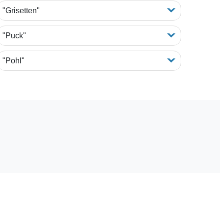
"Grisetten"
"Puck"
"Pohl"