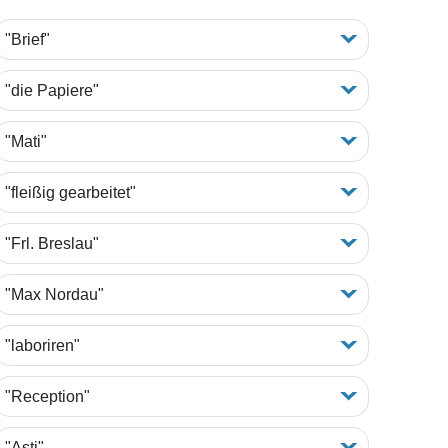
"Brief"
"die Papiere"
"Mati"
"fleißig gearbeitet"
"Frl. Breslau"
"Max Nordau"
"laboriren"
"Reception"
"Asti"