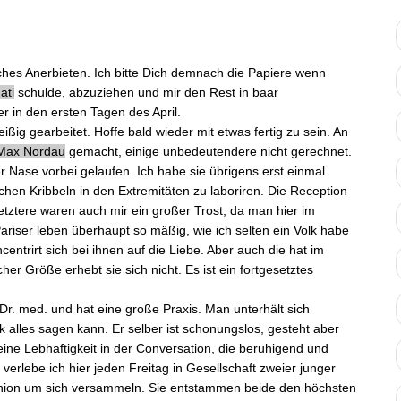
ches Anerbieten. Ich bitte Dich demnach
die Papiere
wenn
ati
schulde, abzuziehen und mir den Rest in baar
 in den ersten Tagen des April.
leißig gearbeitet
. Hoffe bald wieder mit etwas fertig zu sein. An
Max Nordau
gemacht, einige unbedeutendere nicht gerechnet.
er Nase vorbei gelaufen. Ich habe sie übrigens erst einmal
chen Kribbeln in den Extremitäten zu
laboriren
. Die
Reception
tztere waren auch mir ein großer Trost, da man hier im
Pariser leben überhaupt so mäßig, wie ich selten ein Volk habe
ncentrirt sich bei ihnen auf die Liebe. Aber auch die hat im
r Größe erhebt sie sich nicht. Es ist ein fortgesetztes
Dr. med. und hat eine große Praxis. Man unterhält sich
nk alles sagen kann. Er selber ist schonungslos, gesteht aber
ine Lebhaftigkeit in der Conversation, die beruhigend und
verlebe ich hier jeden Freitag in Gesellschaft
zweier junger
nion
um sich versammeln. Sie entstammen beide den höchsten