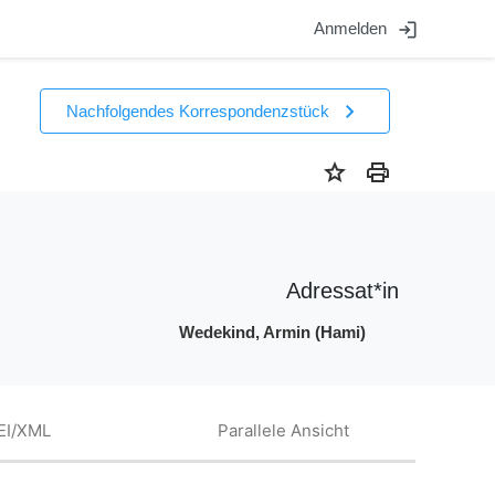
login
Anmelden
chevron_right
Nachfolgendes Korrespondenzstück
star
print
Adressat*in
Wedekind, Armin (Hami)
EI/XML
Parallele Ansicht