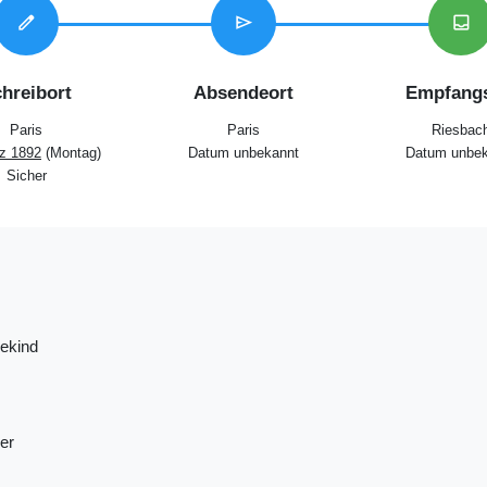
edit
send
inbox
hreibort
Absendeort
Empfangs
Paris
Paris
Riesbac
z 1892
(Montag)
Datum unbekannt
Datum unbek
Sicher
ekind
er