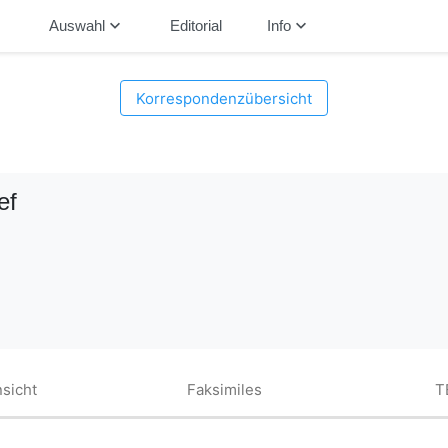
down
keyboard_arrow_down
keyboard_arrow_down
Auswahl
Editorial
Info
Korrespondenzübersicht
ef
sicht
Faksimiles
T