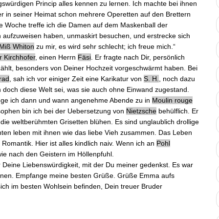
würdigen Princip alles kennen zu lernen. Ich machte bei ihnen
er in seiner Heimat schon mehrere Operetten auf den Brettern
te Woche treffe ich die Damen auf dem Maskenball der
en aufzuweisen haben, unmaskirt besuchen, und erstrecke sich
Miß Whiton
zu mir, es wird sehr schlecht; ich freue mich.“
r
Kirchhofer
, einen Herrn
Fäsi
. Er fragte nach Dir, persönlich
zählt, besonders von
Deiner Hochzeit
vorgeschwärmt haben. Bei
rad
, sah ich vor einiger Zeit eine Karikatur von
S. H.
, noch dazu
in doch diese Welt sei, was sie auch ohne Einwand zugestand.
nge ich dann und wann angenehme Abende zu in
Moulin rouge
osophen
bin ich bei der
Uebersetzung von
Nietzsche
behülflich. Er
 die weltberühmten
Grisetten
blühen. Es sind unglaublich drollige
nten leben mit ihnen wie das liebe Vieh zusammen. Das Leben
omantik. Hier ist alles kindlich naiv. Wenn ich an
Pohl
ie nach den Geistern im Höllenpfuhl.
r Deine Liebenswürdigkeit, mit der Du meiner gedenkst. Es war
mahnen. Empfange meine besten Grüße. Grüße Emma aufs
ich im besten Wohlsein befinden, Dein treuer Bruder