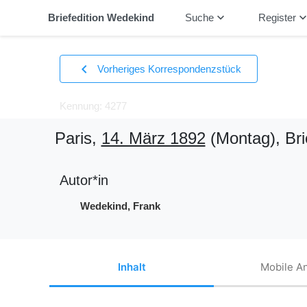
keyboard_arrow_down
keyboard_arrow_
Briefedition Wedekind
Suche
Register
chevron_left
Vorheriges Korrespondenzstück
Kennung: 4277
Paris,
14. März 1892
(Montag)
, Bri
Autor*in
Wedekind, Frank
Inhalt
Mobile An