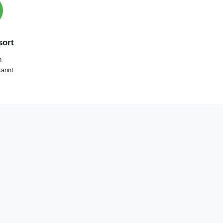
ort
h
annt