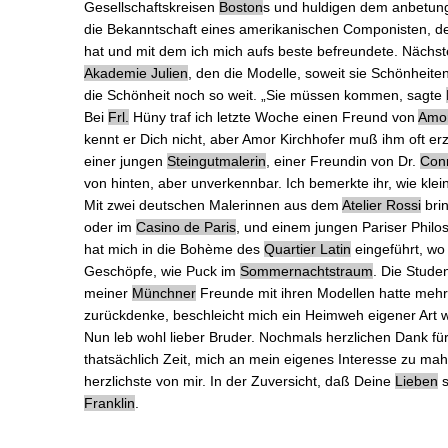
Gesellschaftskreisen
Boston
s und huldigen dem anbetungs
die Bekanntschaft eines
amerikanischen Componisten
, d
hat und mit dem ich mich aufs beste befreundete. Nächs
Akademie Julien
, den die Modelle, soweit sie Schönheit
die Schönheit noch so weit. „Sie müssen kommen, sagte
Bei
Frl.
Hüny
traf ich letzte Woche einen Freund von
Amo
kennt er Dich nicht, aber Amor Kirchhofer muß ihm oft er
einer jungen
Steingutmalerin
, einer Freundin von
Dr.
Con
von hinten, aber unverkennbar. Ich bemerkte ihr, wie kle
Mit
zwei deutschen Malerinnen
aus dem
Atelier Rossi
bri
oder im
Casino de Paris
, und einem
jungen Pariser Phil
hat mich in die Bohème des
Quartier Latin
eingeführt, wo
Geschöpfe, wie
Puck
im
Sommernachtstraum
. Die Stude
meiner
Münchner
Freunde mit ihren Modellen hatte mehr R
zurückdenke, beschleicht mich ein Heimweh eigener Art w
Nun leb wohl lieber Bruder. Nochmals herzlichen Dank fü
thatsächlich Zeit, mich an mein eigenes Interesse zu 
herzlichste von mir. In der Zuversicht, daß Deine
Lieben
s
Franklin
.