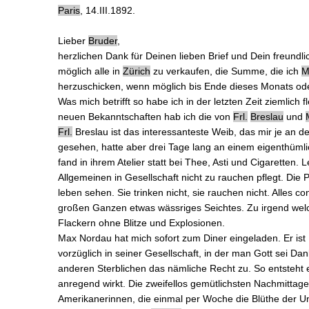
Paris
, 14.III.1892.
Lieber
Bruder
,
herzlichen Dank für Deinen lieben
Brief
und Dein freundli
möglich alle in
Zürich
zu verkaufen, die Summe, die ich
M
herzuschicken, wenn möglich bis Ende dieses Monats oder
Was mich betrifft so habe ich in der letzten Zeit ziemlich
f
neuen Bekanntschaften hab ich die von
Frl.
Breslau
und
Frl.
Breslau ist das interessanteste Weib, das mir je an d
gesehen, hatte aber drei Tage lang an einem eigenthümli
fand in ihrem Atelier statt bei Thee,
Asti
und Cigaretten. Le
Allgemeinen in Gesellschaft nicht zu rauchen pflegt. Die 
leben sehen. Sie trinken nicht, sie rauchen nicht. Alles co
großen Ganzen etwas wässriges Seichtes. Zu irgend welche
Flackern ohne Blitze und Explosionen.
Max Nordau hat mich sofort zum Diner eingeladen. Er ist 
vorzüglich in seiner Gesellschaft, in der man Gott sei Da
anderen Sterblichen das nämliche Recht zu. So entsteht e
anregend wirkt. Die zweifellos gemütlichsten Nachmittage 
Amerikanerinnen
, die einmal per Woche die Blüthe der
U