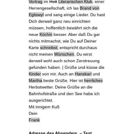
Vortrag
im
Hott
Literarischen Klub
, einer
Herrengesellschaft, ich
las
Brand von
Egliswyl
und
sang einige Lieder
. Du hast
Dich derweil ganz neu einrichten
müssen, hoffentlich bewährt sich die
neue
Köchin
besser. Aber daß Du gar
nichts mitmachst, wie Du auf Deiner
Karte
schreibst,
entspricht durchaus
nicht meinen
Wünschen
. Du wirst
derweil wohl auch schon Zerstreuung
gefunden haben. | Grüße und küsse die
Kinder
von mir. Auch an
Hanskarl
und
Martha
beste Grüße. Hier ist
herrliches
Herbstwetter. Deine
Grüße an die
Bahnhofstraße
und den See habe ich
ausgerichtet.
Mit innigem Kuß
Dein
Frank
Adresse des Absenders. – Text.