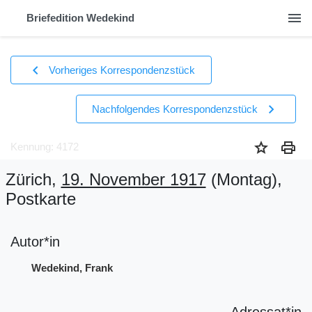
menu
Briefedition Wedekind
chevron_left
Vorheriges Korrespondenzstück
chevron_right
Nachfolgendes Korrespondenzstück
star
print
Kennung: 4172
Zürich,
19. November 1917
(Montag)
,
Postkarte
Autor*in
Wedekind, Frank
Adressat*in