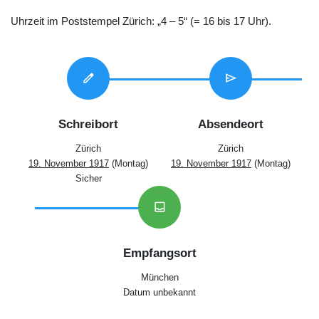
Uhrzeit im Poststempel Zürich: „4 – 5“ (= 16 bis 17 Uhr).
edit
send
Schreibort
Absendeort
Zürich
Zürich
19. November 1917
(Montag)
19. November 1917
(Montag)
Sicher
inbox
Empfangsort
München
Datum unbekannt