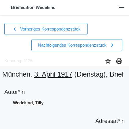
menu
Briefedition Wedekind
chevron_left
Vorheriges Korrespondenzstück
chevron_right
Nachfolgendes Korrespondenzstück
star
print
Kennung: 4126
München,
3. April 1917
(Dienstag)
, Brief
Autor*in
Wedekind, Tilly
Adressat*in