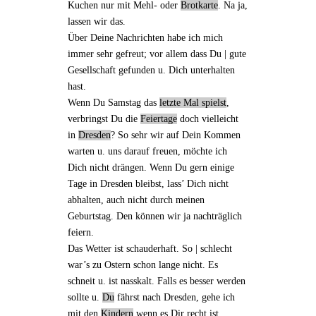
Kuchen nur mit Mehl- oder
Brotkarte
. Na ja,
lassen wir das.
Über Deine Nachrichten habe ich mich
immer sehr gefreut; vor allem dass Du | gute
Gesellschaft gefunden u. Dich unterhalten
hast.
Wenn Du Samstag das
letzte Mal spielst
,
verbringst Du die
Feiertage
doch vielleicht
in
Dresden
? So sehr wir auf Dein Kommen
warten u. uns darauf freuen, möchte ich
Dich nicht drängen. Wenn Du gern einige
Tage
in Dresden
bleibst, lass’ Dich nicht
abhalten, auch nicht durch
meinen
Geburtstag
. Den können wir ja nachträglich
feiern.
Das Wetter ist schauderhaft. So | schlecht
war’s zu Ostern schon lange nicht. Es
schneit u. ist nasskalt. Falls es besser werden
sollte u.
Du
fährst nach Dresden, gehe ich
mit den
Kindern
wenn es Dir recht ist,