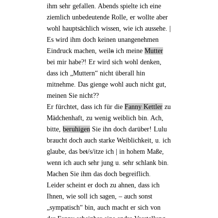
ihm sehr gefallen. Abends spielte ich eine
ziemlich
unbedeutende Rolle
, er wollte aber
wohl hauptsächlich wissen, wie ich aussehe. |
Es wird ihm doch keinen unangenehmen
Eindruck machen, weil
n
ich
meine
Mutter
bei mir habe
?! Er wird sich wohl denken,
dass ich „Muttern“ nicht überall hin
mitnehme. Das gienge wohl auch nicht gut,
meinen Sie nicht??
Er fürchtet, dass ich für die
Fanny Kettler
zu
Mädchenhaft, zu wenig weiblich bin. Ach,
bitte,
beruhigen
Sie ihn doch darüber!
Lulu
braucht doch auch starke Weiblichkeit, u. ich
glaube, das be
t
/s/itze ich | in hohem Maße,
wenn ich auch sehr jung u. sehr schlank bin.
Machen Sie ihm das doch begreiflich.
Leider scheint er doch zu ahnen, dass ich
Ihnen, wie soll ich sagen, – auch sonst
„
sympatisch
“ bin, auch macht er sich von