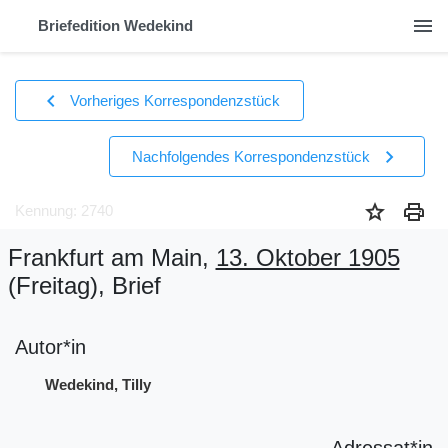
menu
Briefedition Wedekind
chevron_left
Vorheriges Korrespondenzstück
chevron_right
Nachfolgendes Korrespondenzstück
star
print
Kennung: 2740
Frankfurt am Main,
13. Oktober 1905
(Freitag)
, Brief
Autor*in
Wedekind, Tilly
Adressat*in