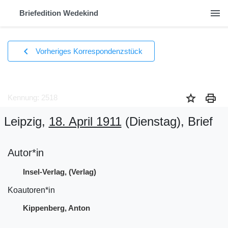
menu
Briefedition Wedekind
chevron_left
Vorheriges Korrespondenzstück
star
print
Kennung: 2518
Leipzig,
18. April 1911
(Dienstag)
, Brief
Autor*in
Insel-Verlag, (Verlag)
Koautoren*in
Kippenberg, Anton