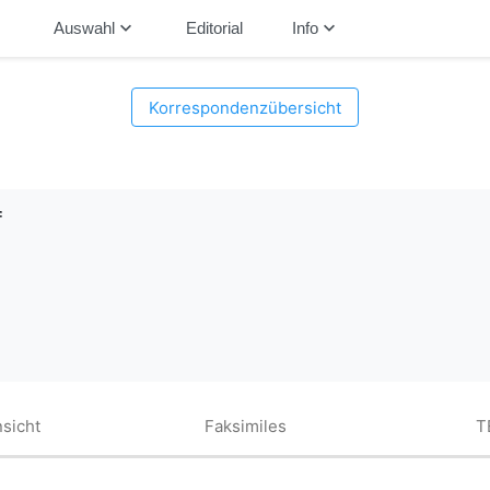
down
keyboard_arrow_down
keyboard_arrow_down
Auswahl
Editorial
Info
Korrespondenzübersicht
f
sicht
Faksimiles
T