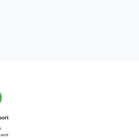
ort
e
annt