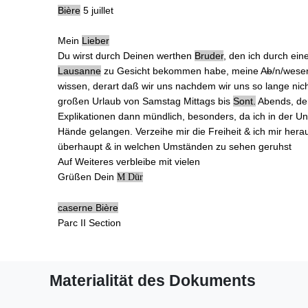
Bière
5 juillet
Mein
Lieber
Du wirst durch Deinen werthen
Bruder
, den ich durch ei
Lausanne
zu Gesicht bekommen habe, meine
A
b
/n/wesen
wissen, derart daß wir uns nachdem wir uns
so lange ni
großen Urlaub von
Samstag
Mittags bis
Sont.
Abends, der
Explikationen dann mündlich, besonders, da ich in der Un
Hände gelangen. Verzeihe mir die Freiheit & ich mir h
überhaupt & in welchen Umständen zu sehen geruhst
Auf Weiteres verbleibe mit vielen
Grüßen Dein
M Dür
caserne Bière
Parc II Section
Materialität des Dokuments