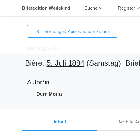
keyboard_arrow_down
keyboard_arrow_
Briefedition Wedekind
Suche
Register
chevron_left
Vorheriges Korrespondenzstück
Kennung: 2246
Bière,
5. Juli 1884
(Samstag)
, Brie
Autor*in
Dürr, Moritz
Inhalt
Mobile An