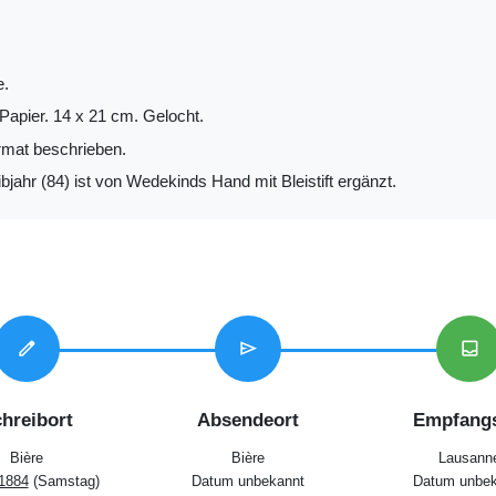
e.
Papier. 14 x 21 cm. Gelocht.
mat beschrieben.
jahr (84) ist von Wedekinds Hand mit Bleistift ergänzt.
edit
send
inbox
hreibort
Absendeort
Empfangs
Bière
Bière
Lausann
 1884
(Samstag)
Datum unbekannt
Datum unbek