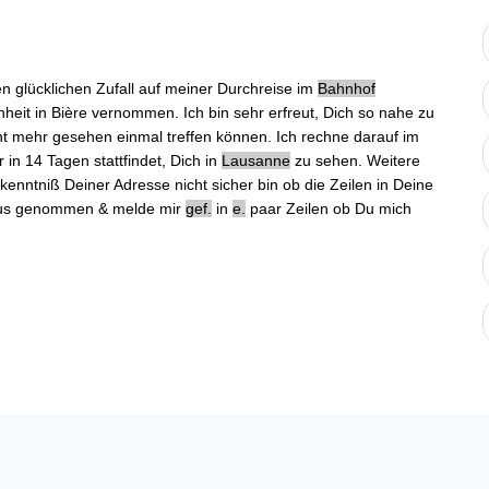
nen
glücklichen Zufall
auf meiner Durchreise im
Bahnhof
heit in Bière
vernommen. Ich bin sehr erfreut, Dich so nahe zu
cht mehr gesehen
einmal treffen können. Ich rechne darauf im
 in 14 Tagen stattfindet, Dich
in
Lausanne
zu sehen
. Weitere
kenntniß Deiner Adresse nicht sicher bin ob die Zeilen in Deine
eraus genommen & melde mir
gef.
in
e.
paar Zeilen ob Du mich