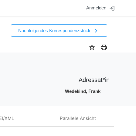
login
Anmelden
chevron_right
Nachfolgendes Korrespondenzstück
star
print
Adressat*in
Wedekind, Frank
EI/XML
Parallele Ansicht