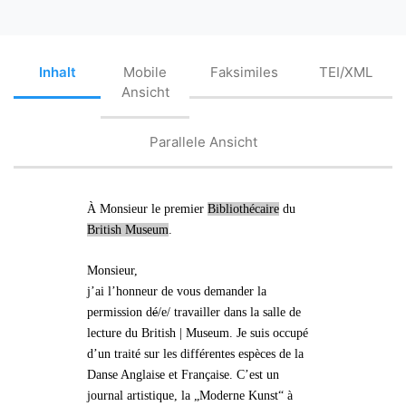
Inhalt
Mobile
Faksimiles
TEI/XML
Ansicht
Parallele Ansicht
À Monsieur
le premier
Bibliothécaire
du
British Museum
.
Monsieur,
j’ai l’honneur de vous
demander la
permission
d
é
/e/ travailler dans la salle de
lecture du British | Museum. Je suis occupé
d’un traité sur les différentes espèces de la
Danse Anglaise et Française. C’est un
journal artistique, la
„Moderne Kunst“
à