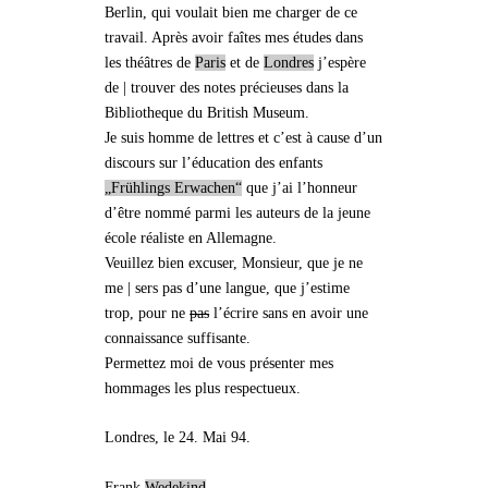
Berlin, qui voulait bien me charger de ce
travail. Après avoir faîtes mes études dans
les théâtres
de
Paris
et de
Londres
j’espère
de | trouver des notes précieuses dans la
Bibliotheque du British Museum.
Je suis homme de lettres et c’est à cause d’un
discours sur l’éducation des enfants
„Frühlings Erwachen“
que j’ai l’honneur
d’être nommé parmi les auteurs de la jeune
école réaliste en Allemagne.
Veuillez bien excuser, Monsieur, que je ne
me | sers pas d’une langue, que j’estime
trop, pour ne
pas
l’écrire sans en avoir une
connaissance suffisante.
Permettez moi de vous présenter mes
hommages les plus respectueux.
Londres, le 24. Mai 94.
Frank
Wedekind