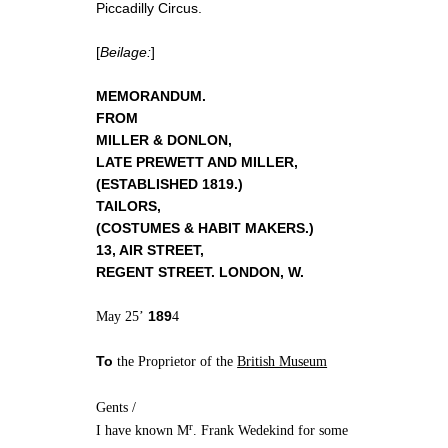
Piccadilly Circus.
[
Beilage:
]
MEMORANDUM.
FROM
MILLER & DONLON,
LATE PREWETT AND MILLER,
(ESTABLISHED 1819.)
TAILORS,
(COSTUMES & HABIT MAKERS.)
13, AIR STREET,
REGENT STREET. LONDON, W.
189
May 25’
4
To
the Proprietor of the
British Museum
Gents /
r
I have known M
. Frank Wedekind for some