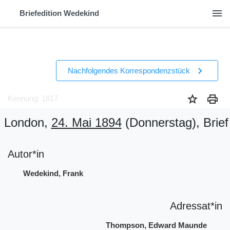
menu
Briefedition Wedekind
chevron_right
Nachfolgendes Korrespondenzstück
star
print
Kennung: 1817
London,
24. Mai 1894
(Donnerstag)
, Brief
Autor*in
Wedekind, Frank
Adressat*in
Thompson, Edward Maunde