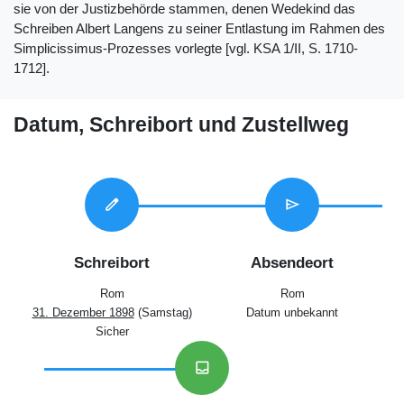
sie von der Justizbehörde stammen, denen Wedekind das
Schreiben Albert Langens zu seiner Entlastung im Rahmen des
Simplicissimus-Prozesses vorlegte [vgl. KSA 1/II, S. 1710-
1712].
Datum, Schreibort und Zustellweg
edit
send
Schreibort
Absendeort
Rom
Rom
31. Dezember 1898
(Samstag)
Datum unbekannt
Sicher
inbox