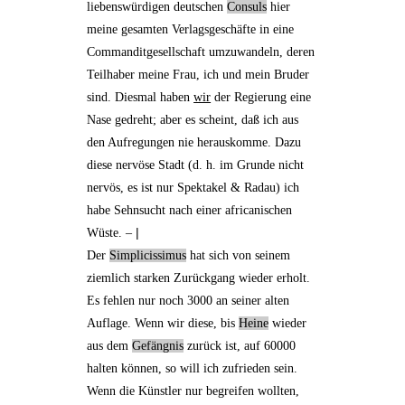
liebenswürdigen deutschen
Consuls
hier
meine gesamten Verlagsgeschäfte
in eine
Commanditgesellschaft
umzuwandeln, deren
Teilhaber meine Frau, ich und mein Bruder
sind. Diesmal haben
wir
der Regierung eine
Nase gedreht; aber es scheint, daß ich aus
den Aufregungen nie herauskomme. Dazu
diese nervöse Stadt (d. h. im Grunde nicht
nervös, es ist nur Spektakel & Radau) ich
habe Sehnsucht nach einer africanischen
|
Wüste. –
Der
Simplicissimus
hat sich von seinem
ziemlich starken Zurückgang wieder erholt.
Es fehlen nur noch 3000 an seiner alten
Auflage
. Wenn wir diese, bis
Heine
wieder
aus dem
Gefängnis
zurück ist, auf 60000
halten können, so will ich zufrieden sein.
Wenn die Künstler nur begreifen wollten,