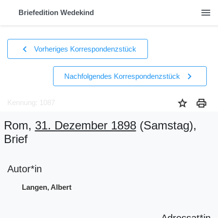
menu
Briefedition Wedekind
chevron_left
Vorheriges Korrespondenzstück
chevron_right
Nachfolgendes Korrespondenzstück
star
print
Kennung: 1087
Rom,
31. Dezember 1898
(Samstag)
,
Brief
Autor*in
Langen, Albert
Adressat*in