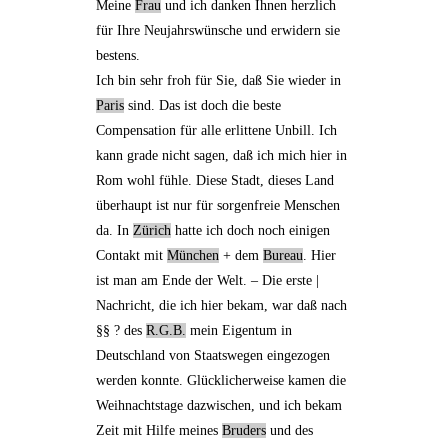
Meine
Frau
und ich danken Ihnen herzlich
für
Ihre Neujahrswünsche
und erwidern sie
bestens.
Ich bin sehr froh für Sie, daß Sie
wieder in
Paris
sind. Das ist doch die beste
Compensation für
alle erlittene Unbill
. Ich
kann grade nicht sagen, daß ich mich
hier in
Rom
wohl fühle. Diese Stadt, dieses Land
überhaupt ist nur für sorgenfreie Menschen
da.
In
Zürich
hatte ich doch noch einigen
Contakt
mit
München
+ dem
Bureau
. Hier
ist man am Ende der Welt. – Die erste |
Nachricht, die ich hier bekam, war daß nach
§§ ? des
R.G.B.
mein Eigentum in
Deutschland von Staatswegen eingezogen
werden
konnte
. Glücklicherweise kamen die
Weihnachtstage dazwischen, und ich bekam
Zeit mit Hilfe meines
Bruders
und des