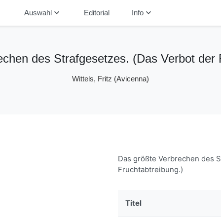
down
keyboard_arrow_down
keyboard_arrow_down
Auswahl
Editorial
Info
chen des Strafgesetzes. (Das Verbot der 
Wittels, Fritz (Avicenna)
Das größte Verbrechen des St
Fruchtabtreibung.)
Titel