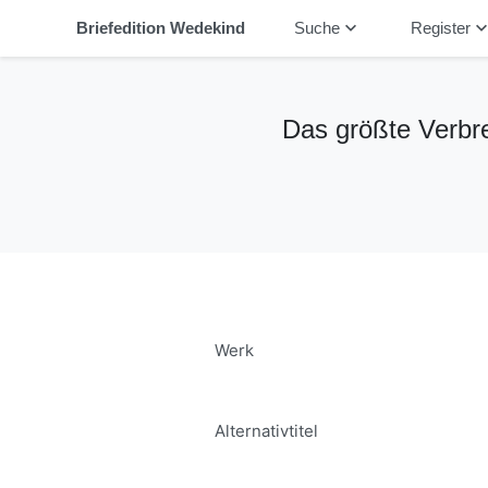
keyboard_arrow_down
keyboard_arrow_
Briefedition Wedekind
Suche
Register
Das größte Verbre
Werk
Alternativtitel