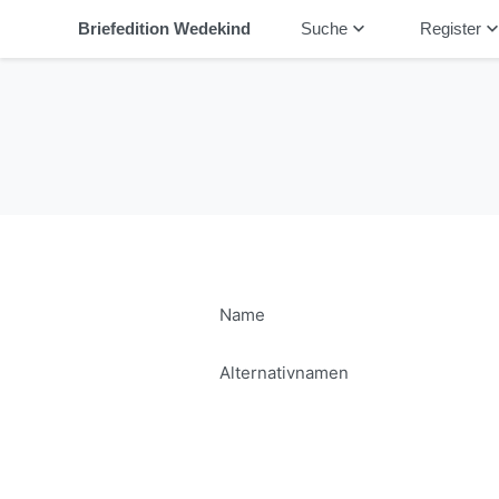
keyboard_arrow_down
keyboard_arrow_
Briefedition Wedekind
Suche
Register
Name
Alternativnamen