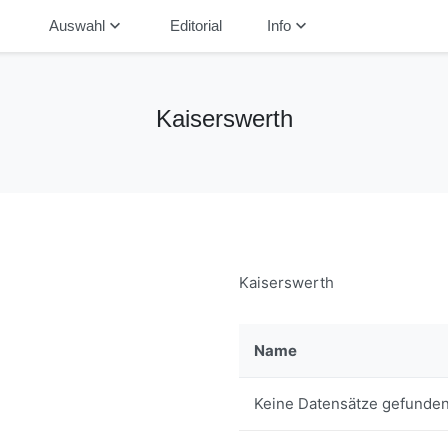
down
keyboard_arrow_down
keyboard_arrow_down
Auswahl
Editorial
Info
Kaiserswerth
Kaiserswerth
Name
Keine Datensätze gefunden