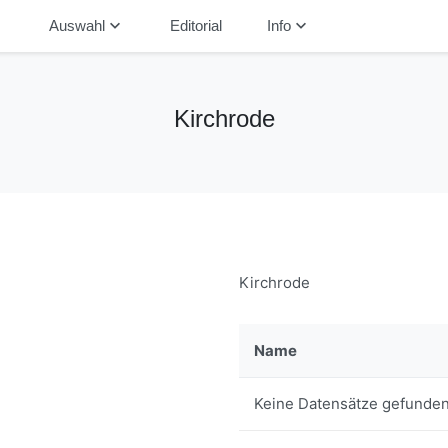
down
keyboard_arrow_down
keyboard_arrow_down
Auswahl
Editorial
Info
Kirchrode
Kirchrode
Name
Keine Datensätze gefunden