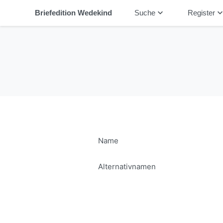
keyboard_arrow_down
keyboard_arrow_
Briefedition Wedekind
Suche
Register
Name
Alternativnamen