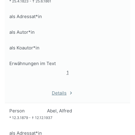
*
25.4.1823
-
†
25.6.1861
als Adressat*in
als Autor*in
als Koautor*in
Erwähnungen im Text
1
Details
Person
Abel, Alfred
*
12.3.1879
-
†
12.12.1937
als Adressat*in