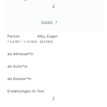
2
Details
Person
Albu, Eugen
*
5.4.1871
-
†
1.2.1935
-
28.2.1935
als Adressat*in
als Autor*in
als Koautor*in
Erwähnungen im Text
7