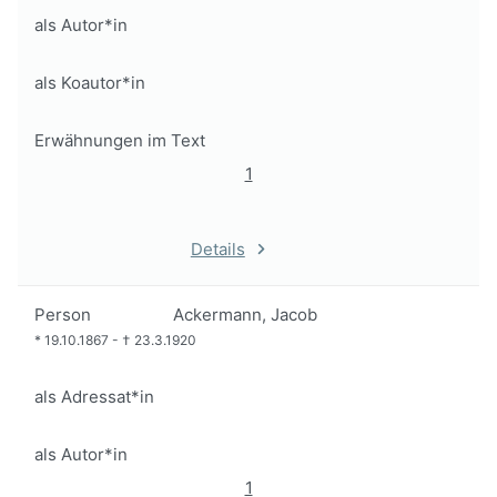
als Autor*in
als Koautor*in
Erwähnungen im Text
1
Details
Person
Ackermann, Jacob
*
19.10.1867
-
†
23.3.1920
als Adressat*in
als Autor*in
1