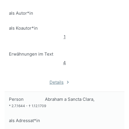
als Autor*in
als Koautor*in
1
Erwähnungen im Text
4
Details
Person
Abraham a Sancta Clara,
*
2.7.1644
-
†
1.12.1709
als Adressat*in