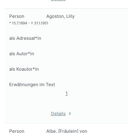
Person
Agoston, Lilly
*
15.7.1894
-
†
31.1.1951
als Adressat*in
als Autor*in
als Koautor*in
Erwähnungen im Text
1
Details
Person
Albe, [Fräulein] von