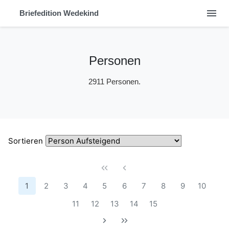
menu
Briefedition Wedekind
Personen
2911 Personen.
Sortieren
1
2
3
4
5
6
7
8
9
10
11
12
13
14
15