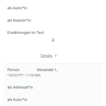
als Autor*in
als Koautor*in
Erwähnungen im Text
3
Details
Person
Alexander I.,
*
23.12.1777
-
†
1.12.1825
als Adressat*in
als Autor*in