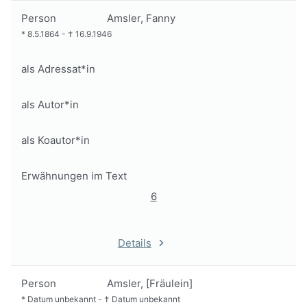
Person
Amsler, Fanny
*
8.5.1864
-
†
16.9.1946
als Adressat*in
als Autor*in
als Koautor*in
Erwähnungen im Text
6
Details
Person
Amsler, [Fräulein]
*
Datum unbekannt
-
†
Datum unbekannt