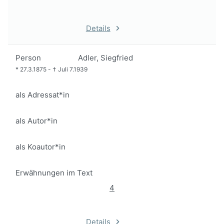
Details
Person
Adler, Siegfried
*
27.3.1875
-
†
Juli 7.1939
als Adressat*in
als Autor*in
als Koautor*in
Erwähnungen im Text
4
Details