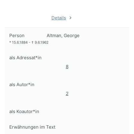
Details
Person
Altman, George
*
15.6.1884
-
†
9.6.1962
als Adressat*in
8
als Autor*in
2
als Koautor*in
Erwähnungen im Text