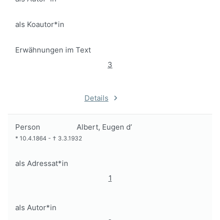
als Koautor*in
Erwähnungen im Text
3
Details
Person
Albert, Eugen d’
*
10.4.1864
-
†
3.3.1932
als Adressat*in
1
als Autor*in