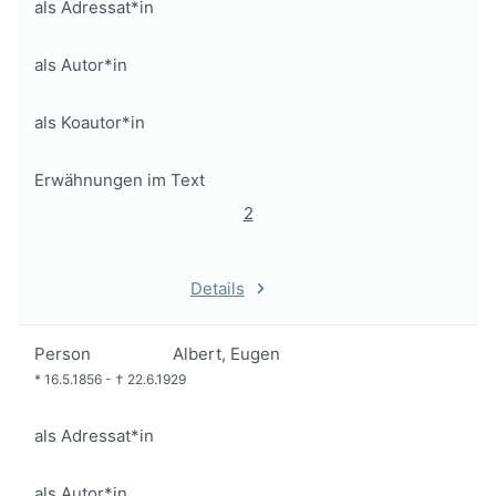
als Adressat*in
als Autor*in
als Koautor*in
Erwähnungen im Text
2
Details
Person
Albert, Eugen
*
16.5.1856
-
†
22.6.1929
als Adressat*in
als Autor*in