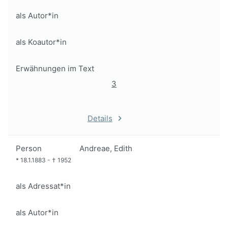
als Autor*in
als Koautor*in
Erwähnungen im Text
3
Details
Person
Andreae, Edith
*
18.1.1883
-
†
1952
als Adressat*in
als Autor*in