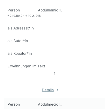
Person
Abdülhamid II,
*
21.9.1842
-
†
10.2.1918
als Adressat*in
als Autor*in
als Koautor*in
Erwähnungen im Text
1
Details
Person
Abdülmecid I.,