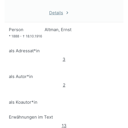
Details
Person
Altman, Ernst
*
1888
-
†
18.10.1916
als Adressat*in
3
als Autor*in
2
als Koautor*in
Erwähnungen im Text
13