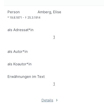
Person
Amberg, Elise
*
19.8.1871
-
†
25.3.1914
als Adressat*in
1
als Autor*in
als Koautor*in
Erwähnungen im Text
1
Details