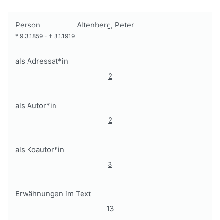
Person
Altenberg, Peter
*
9.3.1859
-
†
8.1.1919
als Adressat*in
2
als Autor*in
2
als Koautor*in
3
Erwähnungen im Text
13