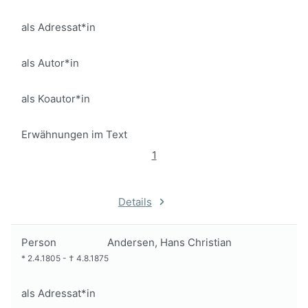
als Adressat*in
als Autor*in
als Koautor*in
Erwähnungen im Text
1
Details
Person
Andersen, Hans Christian
*
2.4.1805
-
†
4.8.1875
als Adressat*in