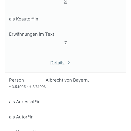
3
als Koautor*in
Erwähnungen im Text
7
Details
Person
Albrecht von Bayern,
*
3.5.1905
-
†
8.7.1996
als Adressat*in
als Autor*in