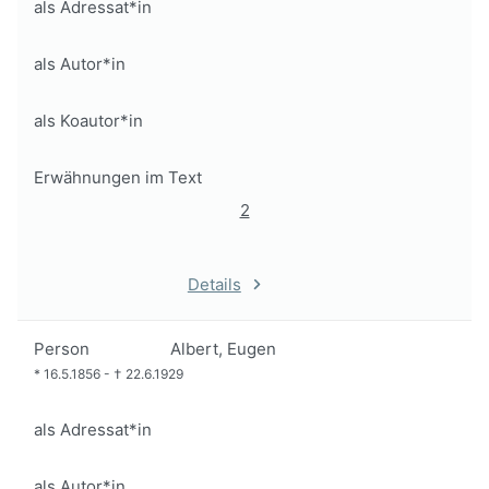
als Adressat*in
als Autor*in
als Koautor*in
Erwähnungen im Text
2
Details
Person
Albert, Eugen
*
16.5.1856
-
†
22.6.1929
als Adressat*in
als Autor*in