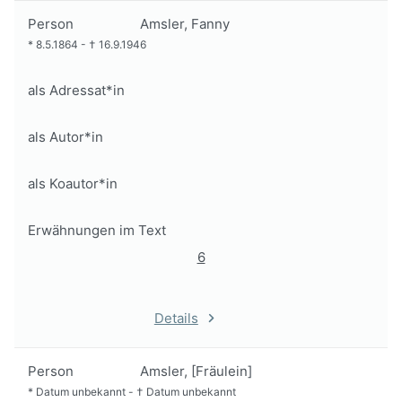
Person
Amsler, Fanny
*
8.5.1864
-
†
16.9.1946
als Adressat*in
als Autor*in
als Koautor*in
Erwähnungen im Text
6
Details
Person
Amsler, [Fräulein]
*
Datum unbekannt
-
†
Datum unbekannt