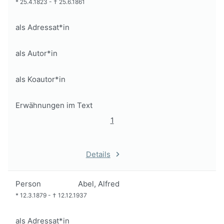
*
25.4.1823
-
†
25.6.1861
als Adressat*in
als Autor*in
als Koautor*in
Erwähnungen im Text
1
Details
Person
Abel, Alfred
*
12.3.1879
-
†
12.12.1937
als Adressat*in