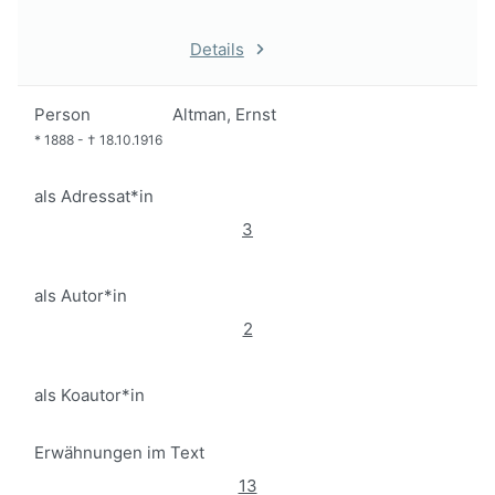
Details
Person
Altman, Ernst
*
1888
-
†
18.10.1916
als Adressat*in
3
als Autor*in
2
als Koautor*in
Erwähnungen im Text
13