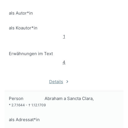
als Autor*in
als Koautor*in
1
Erwähnungen im Text
4
Details
Person
Abraham a Sancta Clara,
*
2.7.1644
-
†
1.12.1709
als Adressat*in