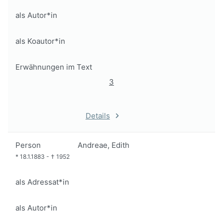
als Autor*in
als Koautor*in
Erwähnungen im Text
3
Details
Person
Andreae, Edith
*
18.1.1883
-
†
1952
als Adressat*in
als Autor*in