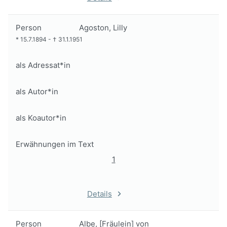
Person
Agoston, Lilly
*
15.7.1894
-
†
31.1.1951
als Adressat*in
als Autor*in
als Koautor*in
Erwähnungen im Text
1
Details
Person
Albe, [Fräulein] von