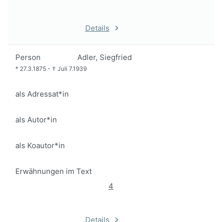
Details
Person
Adler, Siegfried
*
27.3.1875
-
†
Juli 7.1939
als Adressat*in
als Autor*in
als Koautor*in
Erwähnungen im Text
4
Details