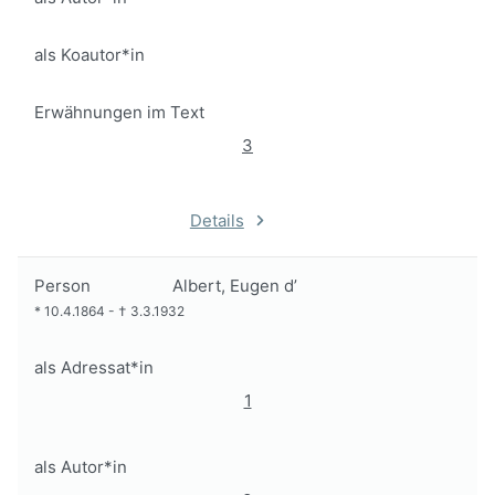
als Koautor*in
Erwähnungen im Text
3
Details
Person
Albert, Eugen d’
*
10.4.1864
-
†
3.3.1932
als Adressat*in
1
als Autor*in