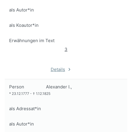
als Autor*in
als Koautor*in
Erwähnungen im Text
3
Details
Person
Alexander I.,
*
23.12.1777
-
†
1.12.1825
als Adressat*in
als Autor*in