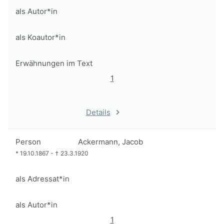
als Autor*in
als Koautor*in
Erwähnungen im Text
1
Details
Person
Ackermann, Jacob
*
19.10.1867
-
†
23.3.1920
als Adressat*in
als Autor*in
1