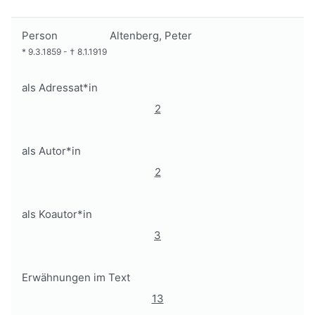
Person
Altenberg, Peter
*
9.3.1859
-
†
8.1.1919
als Adressat*in
2
als Autor*in
2
als Koautor*in
3
Erwähnungen im Text
13