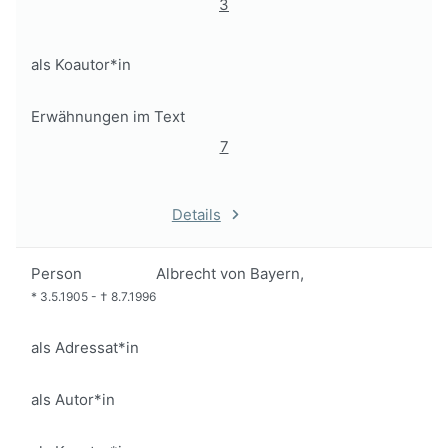
3
als Koautor*in
Erwähnungen im Text
7
Details
Person
Albrecht von Bayern,
*
3.5.1905
-
†
8.7.1996
als Adressat*in
als Autor*in