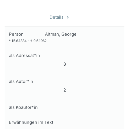
Details
Person
Altman, George
*
15.6.1884
-
†
9.6.1962
als Adressat*in
8
als Autor*in
2
als Koautor*in
Erwähnungen im Text