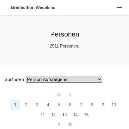
menu
Briefedition Wedekind
Personen
2911 Personen.
Sortieren
1
2
3
4
5
6
7
8
9
10
11
12
13
14
15