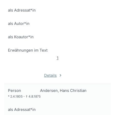
als Adressat*in
als Autor*in
als Koautor*in
Erwähnungen im Text
1
Details
Person
Andersen, Hans Christian
*
2.4.1805
-
†
4.8.1875
als Adressat*in