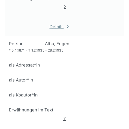
2
Details
Person
Albu, Eugen
*
5.4.1871
-
†
1.2.1935
-
28.2.1935
als Adressat*in
als Autor*in
als Koautor*in
Erwähnungen im Text
7