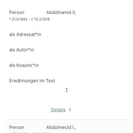
Person
Abdülhamid II,
*
21.9.1842
-
†
10.2.1918
als Adressat*in
als Autor*in
als Koautor*in
Erwähnungen im Text
1
Details
Person
Abdülmecid I.,