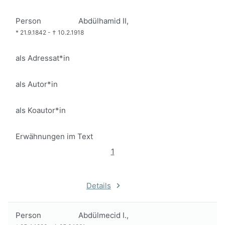
Person
Abdülhamid II,
*
21.9.1842
-
†
10.2.1918
als Adressat*in
als Autor*in
als Koautor*in
Erwähnungen im Text
1
Details
Person
Abdülmecid I.,