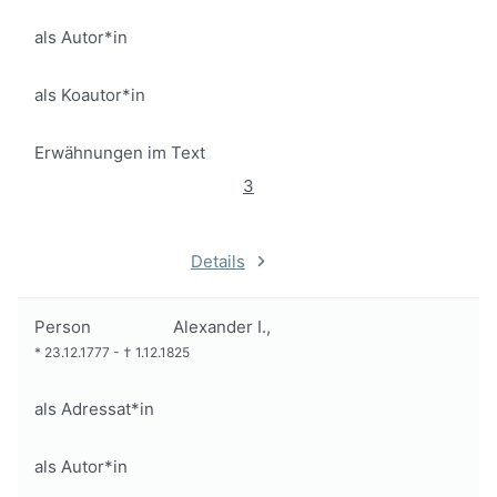
als Autor*in
als Koautor*in
Erwähnungen im Text
3
Details
Person
Alexander I.,
*
23.12.1777
-
†
1.12.1825
als Adressat*in
als Autor*in