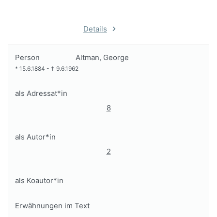
Details
Person
Altman, George
*
15.6.1884
-
†
9.6.1962
als Adressat*in
8
als Autor*in
2
als Koautor*in
Erwähnungen im Text