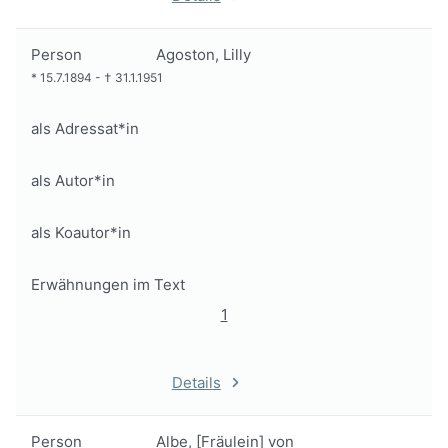
Person
Agoston, Lilly
*
15.7.1894
-
†
31.1.1951
als Adressat*in
als Autor*in
als Koautor*in
Erwähnungen im Text
1
Details
Person
Albe, [Fräulein] von