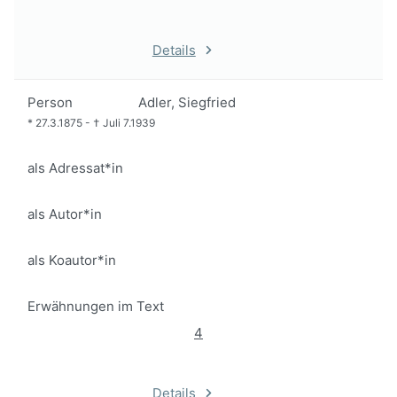
Details
Person
Adler, Siegfried
*
27.3.1875
-
†
Juli 7.1939
als Adressat*in
als Autor*in
als Koautor*in
Erwähnungen im Text
4
Details