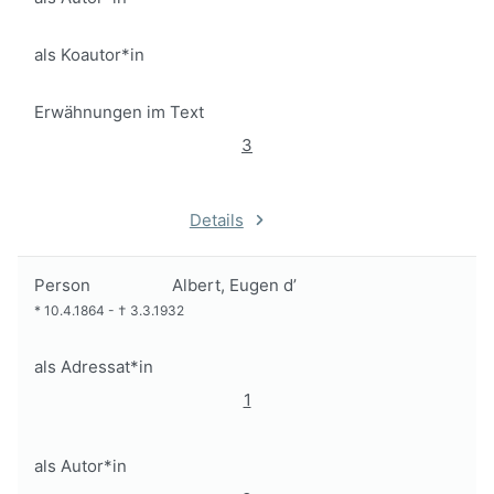
als Koautor*in
Erwähnungen im Text
3
Details
Person
Albert, Eugen d’
*
10.4.1864
-
†
3.3.1932
als Adressat*in
1
als Autor*in