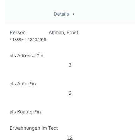
Details
Person
Altman, Ernst
*
1888
-
†
18.10.1916
als Adressat*in
3
als Autor*in
2
als Koautor*in
Erwähnungen im Text
13