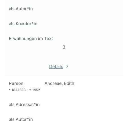
als Autor*in
als Koautor*in
Erwähnungen im Text
3
Details
Person
Andreae, Edith
*
18.1.1883
-
†
1952
als Adressat*in
als Autor*in