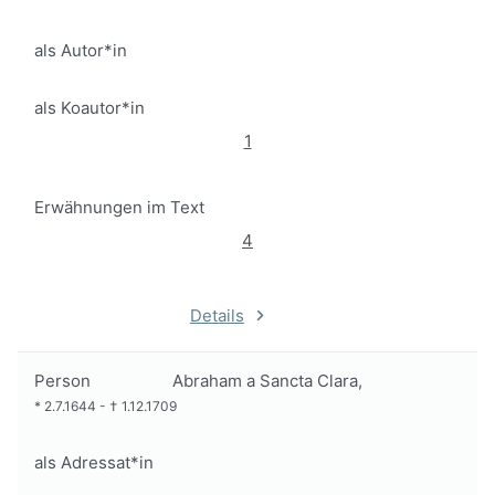
als Autor*in
als Koautor*in
1
Erwähnungen im Text
4
Details
Person
Abraham a Sancta Clara,
*
2.7.1644
-
†
1.12.1709
als Adressat*in