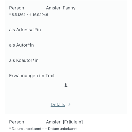
Person
Amsler, Fanny
*
8.5.1864
-
†
16.9.1946
als Adressat*in
als Autor*in
als Koautor*in
Erwähnungen im Text
6
Details
Person
Amsler, [Fräulein]
*
Datum unbekannt
-
†
Datum unbekannt