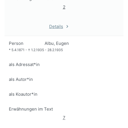
2
Details
Person
Albu, Eugen
*
5.4.1871
-
†
1.2.1935
-
28.2.1935
als Adressat*in
als Autor*in
als Koautor*in
Erwähnungen im Text
7