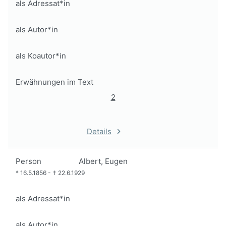
als Adressat*in
als Autor*in
als Koautor*in
Erwähnungen im Text
2
Details
Person
Albert, Eugen
*
16.5.1856
-
†
22.6.1929
als Adressat*in
als Autor*in