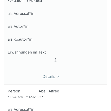
*
25.4.1823
-
†
25.6.1861
als Adressat*in
als Autor*in
als Koautor*in
Erwähnungen im Text
1
Details
Person
Abel, Alfred
*
12.3.1879
-
†
12.12.1937
als Adressat*in