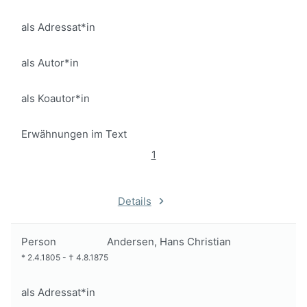
als Adressat*in
als Autor*in
als Koautor*in
Erwähnungen im Text
1
Details
Person
Andersen, Hans Christian
*
2.4.1805
-
†
4.8.1875
als Adressat*in