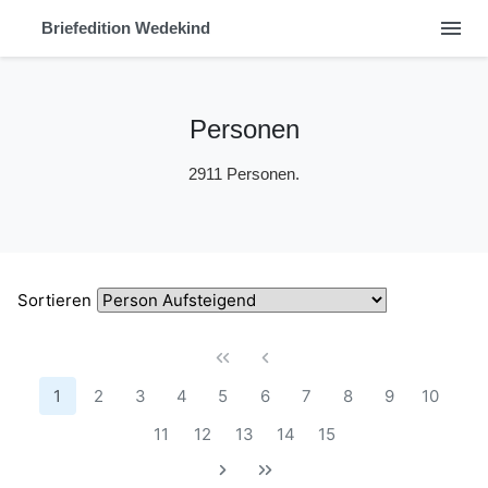
menu
Briefedition Wedekind
Personen
2911 Personen.
Sortieren
1
2
3
4
5
6
7
8
9
10
11
12
13
14
15