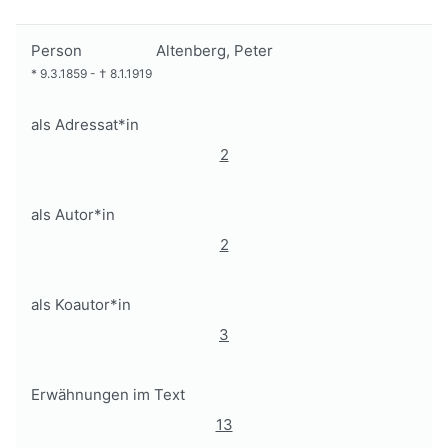
Person
Altenberg, Peter
*
9.3.1859
-
†
8.1.1919
als Adressat*in
2
als Autor*in
2
als Koautor*in
3
Erwähnungen im Text
13