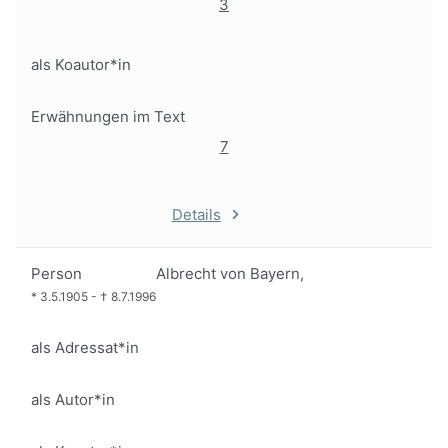
3
als Koautor*in
Erwähnungen im Text
7
Details
Person
Albrecht von Bayern,
*
3.5.1905
-
†
8.7.1996
als Adressat*in
als Autor*in