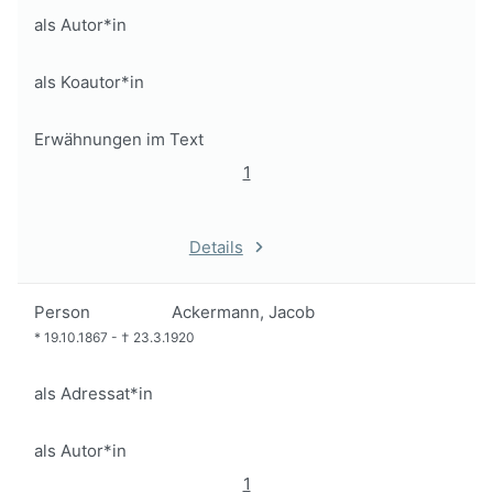
als Autor*in
als Koautor*in
Erwähnungen im Text
1
Details
Person
Ackermann, Jacob
*
19.10.1867
-
†
23.3.1920
als Adressat*in
als Autor*in
1