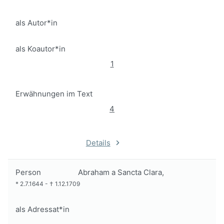
als Autor*in
als Koautor*in
1
Erwähnungen im Text
4
Details
Person
Abraham a Sancta Clara,
*
2.7.1644
-
†
1.12.1709
als Adressat*in