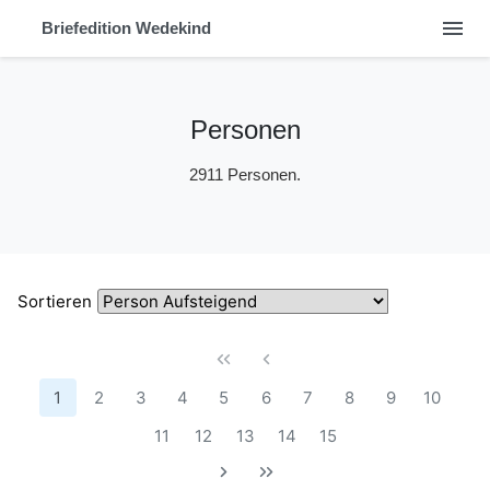
menu
Briefedition Wedekind
Personen
2911 Personen.
Sortieren
1
2
3
4
5
6
7
8
9
10
11
12
13
14
15