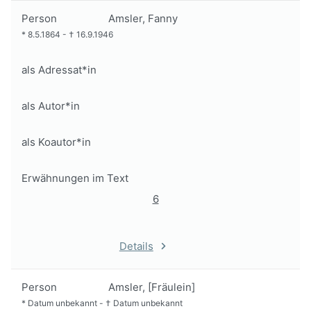
Person
Amsler, Fanny
*
8.5.1864
-
†
16.9.1946
als Adressat*in
als Autor*in
als Koautor*in
Erwähnungen im Text
6
Details
Person
Amsler, [Fräulein]
*
Datum unbekannt
-
†
Datum unbekannt