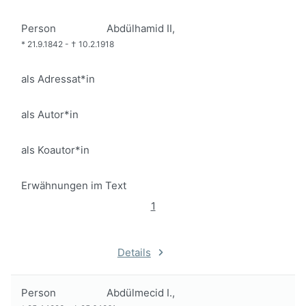
Person
Abdülhamid II,
*
21.9.1842
-
†
10.2.1918
als Adressat*in
als Autor*in
als Koautor*in
Erwähnungen im Text
1
Details
Person
Abdülmecid I.,