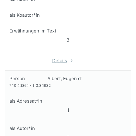
als Koautor*in
Erwähnungen im Text
3
Details
Person
Albert, Eugen d’
*
10.4.1864
-
†
3.3.1932
als Adressat*in
1
als Autor*in