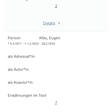
2
Details
Person
Albu, Eugen
*
5.4.1871
-
†
1.2.1935
-
28.2.1935
als Adressat*in
als Autor*in
als Koautor*in
Erwähnungen im Text
7