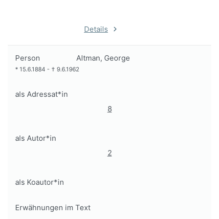
Details
Person
Altman, George
*
15.6.1884
-
†
9.6.1962
als Adressat*in
8
als Autor*in
2
als Koautor*in
Erwähnungen im Text