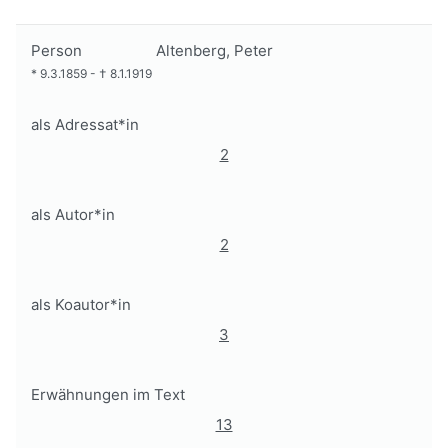
Person
Altenberg, Peter
*
9.3.1859
-
†
8.1.1919
als Adressat*in
2
als Autor*in
2
als Koautor*in
3
Erwähnungen im Text
13