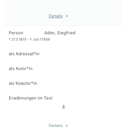
Details
Person
Adler, Siegfried
*
27.3.1875
-
†
Juli 7.1939
als Adressat*in
als Autor*in
als Koautor*in
Erwähnungen im Text
4
Details