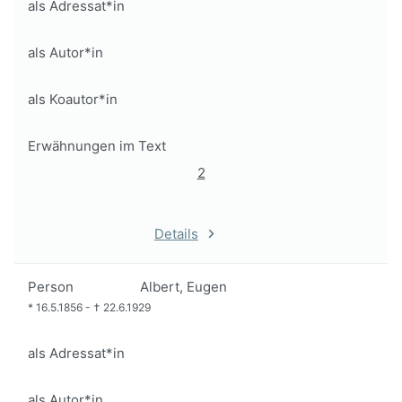
als Adressat*in
als Autor*in
als Koautor*in
Erwähnungen im Text
2
Details
Person
Albert, Eugen
*
16.5.1856
-
†
22.6.1929
als Adressat*in
als Autor*in