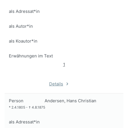
als Adressat*in
als Autor*in
als Koautor*in
Erwähnungen im Text
1
Details
Person
Andersen, Hans Christian
*
2.4.1805
-
†
4.8.1875
als Adressat*in