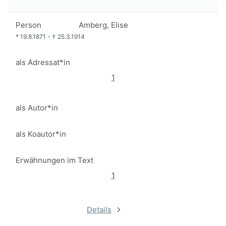
Person
Amberg, Elise
*
19.8.1871
-
†
25.3.1914
als Adressat*in
1
als Autor*in
als Koautor*in
Erwähnungen im Text
1
Details