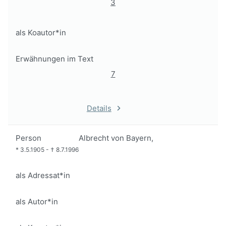
3
als Koautor*in
Erwähnungen im Text
7
Details
Person
Albrecht von Bayern,
*
3.5.1905
-
†
8.7.1996
als Adressat*in
als Autor*in