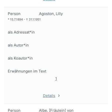
Person
Agoston, Lilly
*
15.7.1894
-
†
31.1.1951
als Adressat*in
als Autor*in
als Koautor*in
Erwähnungen im Text
1
Details
Person
Albe, [Fräulein] von