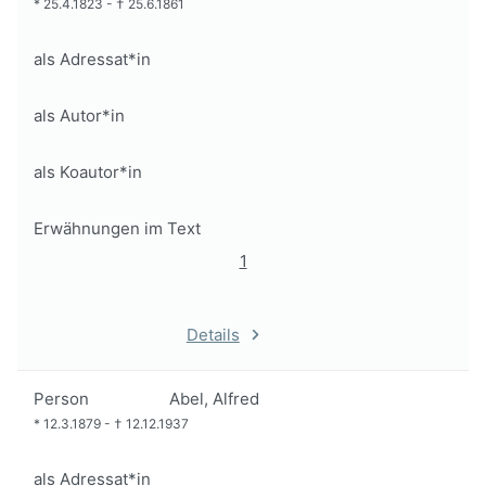
*
25.4.1823
-
†
25.6.1861
als Adressat*in
als Autor*in
als Koautor*in
Erwähnungen im Text
1
Details
Person
Abel, Alfred
*
12.3.1879
-
†
12.12.1937
als Adressat*in