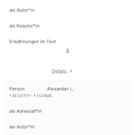
als Autor*in
als Koautor*in
Erwähnungen im Text
3
Details
Person
Alexander I.,
*
23.12.1777
-
†
1.12.1825
als Adressat*in
als Autor*in