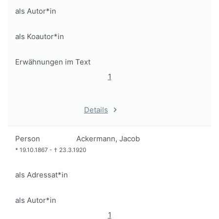
als Autor*in
als Koautor*in
Erwähnungen im Text
1
Details
Person
Ackermann, Jacob
*
19.10.1867
-
†
23.3.1920
als Adressat*in
als Autor*in
1