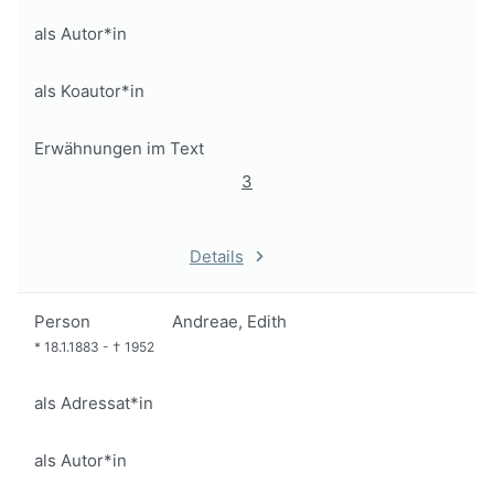
als Autor*in
als Koautor*in
Erwähnungen im Text
3
Details
Person
Andreae, Edith
*
18.1.1883
-
†
1952
als Adressat*in
als Autor*in