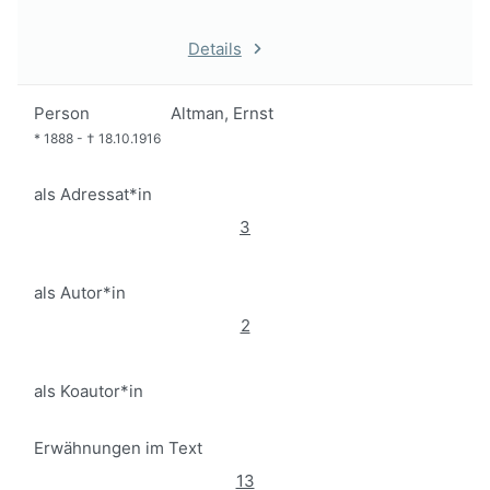
Details
Person
Altman, Ernst
*
1888
-
†
18.10.1916
als Adressat*in
3
als Autor*in
2
als Koautor*in
Erwähnungen im Text
13